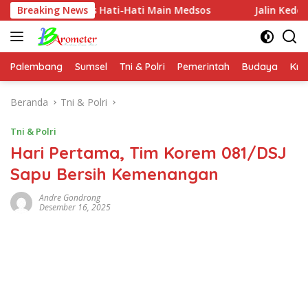
Langsung
 Nakes Hati-Hati Main Medsos
Breaking News
Jalin Kedekatan dengan
ke
konten
Palembang
Sumsel
Tni & Polri
Pemerintah
Budaya
Kri
Beranda
Tni & Polri
Tni & Polri
Hari Pertama, Tim Korem 081/DSJ
Sapu Bersih Kemenangan
Andre Gondrong
Desember 16, 2025