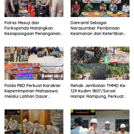
Polres Mesuji dan
Danramil Sebagai
Forkopimda Matangkan
Narasumber Pembinaan
Kesiapsiagaan Penanganan
Keamanan dan Ketertiban
Karhutla Melalui Apel Gelar
Masyarakat
Pasukan
Polda PBD Perkuat Karakter
Rehab Jembatan TMMD Ke-
Kepemimpinan Mahasiswa
129 Kodim 1807/Sorsel
melalui Latihan Dasar
Hampir Rampung, Perkuat
Kepemimpinan di Universitas
Akses dan Tingkatkan
Muhammadiyah Sorong
Mobilitas Warga Kampung
Sesor