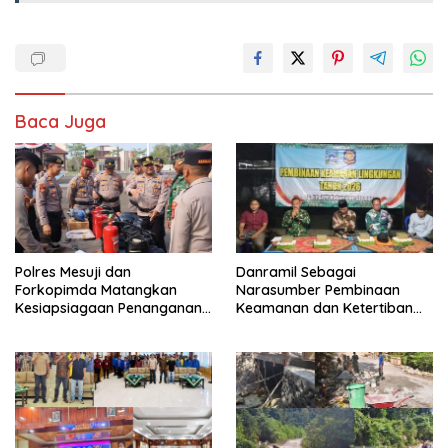
Baca Juga
Polres Mesuji dan
Danramil Sebagai
Forkopimda Matangkan
Narasumber Pembinaan
Kesiapsiagaan Penanganan
Keamanan dan Ketertiban
Karhutla Melalui Apel Gelar
Masyarakat
Pasukan