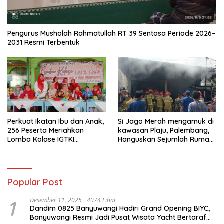
Pengurus Musholah Rahmatullah RT 39 Sentosa Periode 2026–
2031 Resmi Terbentuk
Perkuat Ikatan Ibu dan Anak,
Si Jago Merah mengamuk di
256 Peserta Meriahkan
kawasan Plaju, Palembang,
Lomba Kolase IGTKI
Hanguskan Sejumlah Rumah
Seberang Ulu II
Bedeng dan Ruko
Popular Post
1
Desember 11, 2025
4074 Lihat
Dandim 0825 Banyuwangi Hadiri Grand Opening BIYC,
Banyuwangi Resmi Jadi Pusat Wisata Yacht Bertaraf