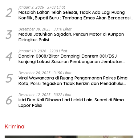
Internasional
2
Januari 9, 2026
3703 Lihat
Masalah Lahan Telah Selesai, Tidak Ada Lagi Ruang
Konflik, Bupati Buru : Tambang Emas Akan Beroperasi
diakhir Januari 2026
3
Desember 30, 2025
3310 Lihat
Modus Jatuhkan Sajadah, Pencuri Motor di Kuripan
Diringkus Polisi
4
Januari 10, 2026
3230 Lihat
Dandim 0808/Blitar Dampingi Danrem 081/DSJ
kunjungi Lokasi Sasaran Pembangunan Jembatan
Gantung Di Blitar
5
Desember 26, 2025
3150 Lihat
Viral Wawancara di Ruang Pengamanan Polres Bima
Kota, Polisi Tegaskan Tidak Berizin dan Mendahului
Proses Lidik
6
Desember 12, 2025
3022 Lihat
Istri Dua Kali Dibawa Lari Lelaki Lain, Suami di Bima
Lapor Polisi
Kriminal