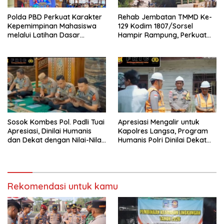
Polda PBD Perkuat Karakter
Rehab Jembatan TMMD Ke-
Kepemimpinan Mahasiswa
129 Kodim 1807/Sorsel
melalui Latihan Dasar
Hampir Rampung, Perkuat
Kepemimpinan di Universitas
Akses dan Tingkatkan
Muhammadiyah Sorong
Mobilitas Warga Kampung
Sesor
Sosok Kombes Pol. Padli Tuai
Apresiasi Mengalir untuk
Apresiasi, Dinilai Humanis
Kapolres Langsa, Program
dan Dekat dengan Nilai-Nilai
Humanis Polri Dinilai Dekat
Keagamaan
dengan Masyarakat
Rekomendasi untuk kamu