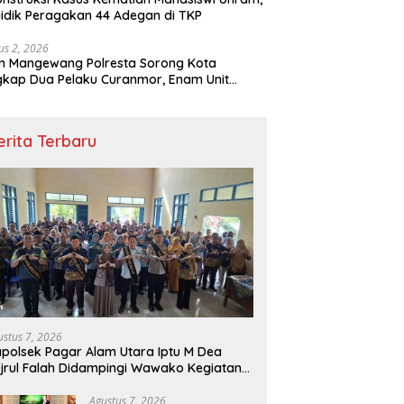
idik Peragakan 44 Adegan di TKP
us 2, 2026
m Mangewang Polresta Sorong Kota
kap Dua Pelaku Curanmor, Enam Unit
eda Motor Diamankan
erita Terbaru
ustus 7, 2026
polsek Pagar Alam Utara Iptu M Dea
jrul Falah Didampingi Wawako Kegiatan
nting
Agustus 7, 2026