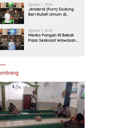
Agustus 7, 2026
Jenderal (Purn) Dudung
Beri Kuliah Umum di
 Ke-129 Tak Hanya
Panglima TNI Sambut
D
Seskoad,Ungkap Dukung
angun, Tapi Juga
Kepulangan Satgas Kizi TNI
P
Program Strategis
nam Harapan Melalui
Kontingen Garuda XX-V
A
Presiden
Agustus 7, 2026
hanan Pangan
MONUSCO
L
Menko Pangan RI Bekali
Pasis Seskoad Wawasan
Ketahanan Nasional
lembang