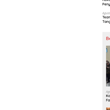
Peny
Agust
Tea
Tang
Sep
B
Ag
Ka
Fa
Ge