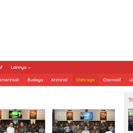
if
Lainnya
emerintah
Budaya
Kriminal
Olahraga
Otomotif
U
Tn