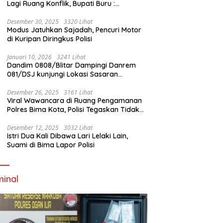
Lagi Ruang Konflik, Bupati Buru :
Tambang Emas Akan Beroperasi diakhir
Januari 2026
Desember 30, 2025
3320 Lihat
Modus Jatuhkan Sajadah, Pencuri Motor
di Kuripan Diringkus Polisi
Januari 10, 2026
3241 Lihat
Dandim 0808/Blitar Dampingi Danrem
081/DSJ kunjungi Lokasi Sasaran
Pembangunan Jembatan Gantung Di
Blitar
Desember 26, 2025
3161 Lihat
Viral Wawancara di Ruang Pengamanan
Polres Bima Kota, Polisi Tegaskan Tidak
Berizin dan Mendahului Proses Lidik
Desember 12, 2025
3032 Lihat
Istri Dua Kali Dibawa Lari Lelaki Lain,
Suami di Bima Lapor Polisi
minal