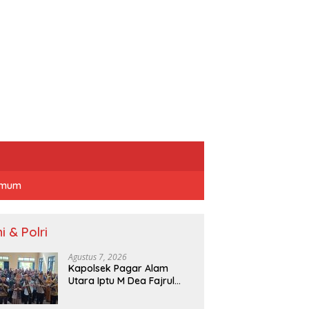
mum
i & Polri
Agustus 7, 2026
Kapolsek Pagar Alam
Utara Iptu M Dea Fajrul
Falah Didampingi Wawako
Kegiatan Genting