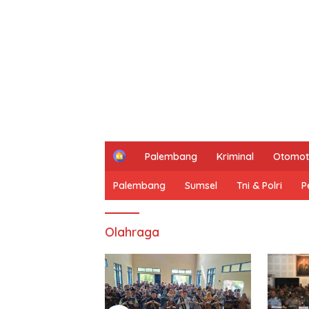
H
Palembang
Kriminal
Otomot
o
m
Palembang
Sumsel
Tni & Polri
P
e
Olahraga