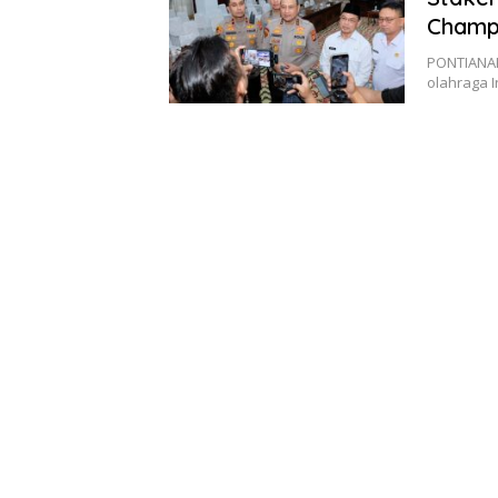
Champ
PONTIANAK
olahraga I