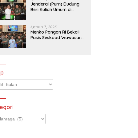
Jenderal (Purn) Dudung
Beri Kuliah Umum di
Seskoad,Ungkap Dukung
Program Strategis
Presiden
Agustus 7, 2026
Menko Pangan RI Bekali
Pasis Seskoad Wawasan
Ketahanan Nasional
ip
p
egori
gori