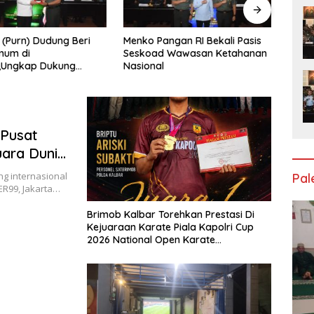
ngan RI Bekali Pasis
Mendagri Tito Karnavian:
TMMD
 Wawasan Ketahanan
Integritas Kepala Daerah Kunci
Memb
Wujudkan Pemerintahan Bersih
Mena
dan Bebas Korupsi
Keta
 Pusat
uara Dunia
ga di 8th
ng internasional
Pa
en 2026
99, Jakarta…
Brimob Kalbar Torehkan Prestasi Di
Kejuaraan Karate Piala Kapolri Cup
2026 National Open Karate
Championship