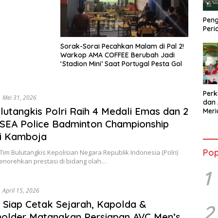
Peng
Peri
Sorak-Sorai Pecahkan Malam di Pal 2!
Warkop AMA COFFEE Berubah Jadi
‘Stadion Mini’ Saat Portugal Pesta Gol
Perk
Mei 31, 2026
dan 
lutangkis Polri Raih 4 Medali Emas dan 2
Mer
Kola
SEA Police Badminton Championship
Sebe
i Kamboja
Pop
Tim Bulutangkis Kepolisian Negara Republik Indonesia (Polri)
enorehkan prestasi di bidang olah…
1
April 15, 2026
 Siap Cetak Sejarah, Kapolda &
2
older Matangkan Persiapan AVC Men’s