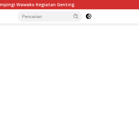
egiatan Genting
Jenderal (Purn) Dudung Beri Kuliah U