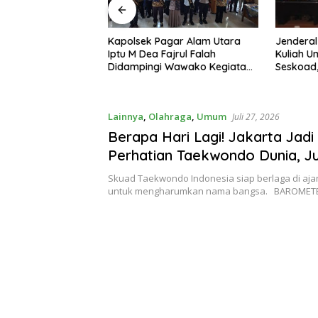
Jenderal (Purn) Dudung Beri
Menko Pa
gar Alam Utara
Kuliah Umum di
Seskoad
ajrul Falah
Seskoad,Ungkap Dukung
Nasional
 Wawako Kegiatan
Program Strategis Presiden
Lainnya
,
Olahraga
,
Umum
Juli 27, 2026
Berapa Hari Lagi! Jakarta Jadi
Perhatian Taekwondo Dunia, J
hingga Kampiun Asia Siap Berla
​Skuad Taekwondo Indonesia siap berlaga di aja
Asian Taekwondo Indonesia Op
untuk mengharumkan nama bangsa. BAROMETER