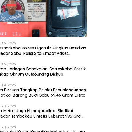
us 6, 2026
esnarkoba Polres Ogan Ilir Ringkus Residivis
edar Sabu, Polisi Sita Empat Paket
otika
us 5, 2026
ap Jaringan Bangkalan, Satreskoba Gresik
gkap Oknum Outsourcing Dishub
us 4, 2026
es Bireuen Tangkap Pelaku Penyalahgunaan
otika, Barang Bukti Sabu 69,46 Gram Disita
us 3, 2026
a Metro Jaya Menggagalkan Sindikat
edar Tembakau Sintetis Seberat 995 Gram
buah Dipemukiman Padat yang Diedarkan
lui Media Sosial
us 3, 2026
nstruksi Kasus Kematian Mahasiswi Unram,