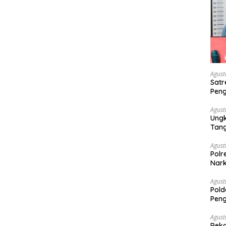
Agust
Satr
Peng
Nark
Agust
Ungk
Tan
Agust
Polr
Nark
Agust
Pold
Peng
Dise
Mela
Agust
Reko