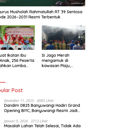
urus Musholah Rahmatullah RT 39 Sentosa
ode 2026–2031 Resmi Terbentuk
uat Ikatan Ibu
Si Jago Merah
Anak, 256 Peserta
mengamuk di
iahkan Lomba
kawasan Plaju,
se IGTKI
Palembang,
rang Ulu II
Hanguskan Sejumlah
Rumah Bedeng dan
Ruko
ular Post
Desember 11, 2025
4085 Lihat
Dandim 0825 Banyuwangi Hadiri Grand
Opening BIYC, Banyuwangi Resmi Jadi
Pusat Wisata Yacht Bertaraf Internasional
Januari 9, 2026
3713 Lihat
Masalah Lahan Telah Selesai, Tidak Ada