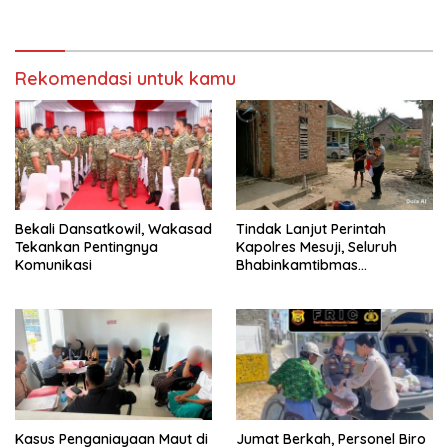
Ditemukan Tanda Kekerasan
Rekomendasi untuk kamu
Bekali Dansatkowil, Wakasad
Tindak Lanjut Perintah
Tekankan Pentingnya
Kapolres Mesuji, Seluruh
Komunikasi
Bhabinkamtibmas
Sosialisasikan dan Bagikan
Bendera Merah Putih ke
Masyarakat
Kasus Penganiayaan Maut di
Jumat Berkah, Personel Biro