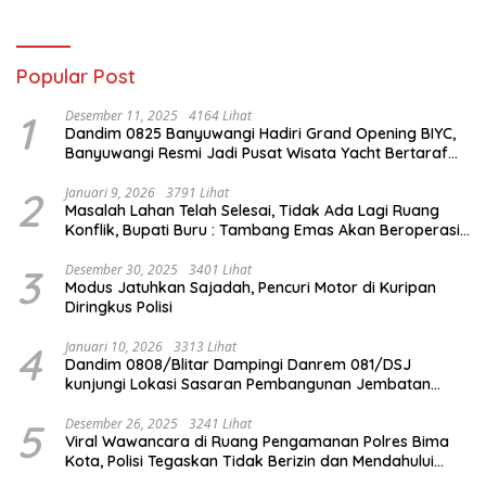
Terbentuk
Seberang Ulu II
Popular Post
1
Desember 11, 2025
4164 Lihat
Dandim 0825 Banyuwangi Hadiri Grand Opening BIYC,
Banyuwangi Resmi Jadi Pusat Wisata Yacht Bertaraf
Internasional
2
Januari 9, 2026
3791 Lihat
Masalah Lahan Telah Selesai, Tidak Ada Lagi Ruang
Konflik, Bupati Buru : Tambang Emas Akan Beroperasi
diakhir Januari 2026
3
Desember 30, 2025
3401 Lihat
Modus Jatuhkan Sajadah, Pencuri Motor di Kuripan
Diringkus Polisi
4
Januari 10, 2026
3313 Lihat
Dandim 0808/Blitar Dampingi Danrem 081/DSJ
kunjungi Lokasi Sasaran Pembangunan Jembatan
Gantung Di Blitar
5
Desember 26, 2025
3241 Lihat
Viral Wawancara di Ruang Pengamanan Polres Bima
Kota, Polisi Tegaskan Tidak Berizin dan Mendahului
Proses Lidik