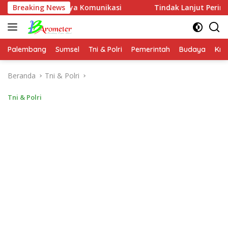
Langsung
entingnya Komunikasi
Breaking News
Tindak Lanjut Perintah Kapolres
ke
konten
Palembang
Sumsel
Tni & Polri
Pemerintah
Budaya
Kri
Beranda
Tni & Polri
Tni & Polri