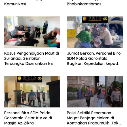
Komunikasi
Bhabinkamtibmas
Sosialisasikan dan Bagikan
Bendera Merah Putih ke
Masyarakat
Kasus Penganiayaan Maut di
Jumat Berkah, Personel Biro
Suranadi, Sembilan
SDM Polda Gorontalo
Tersangka Diserahkan ke
Bagikan Kepedulian kepada
Jaksa
Sesama
Personel Biro SDM Polda
Polisi Selidiki Penemuan
Gorontalo Gelar Kurve di
Mayat Penjaga Malam di
Masjid Az-Zikra
Kontrakan Prabumulih, Tak