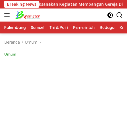
Langsung
Melaksanakan Kegiatan Membangun Gereja Di Distrik Airu
Breaking News
ke
konten
Palembang
Sumsel
Tni & Polri
Pemerintah
Budaya
Kri
Beranda
Umum
Umum