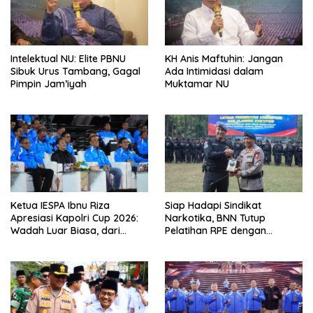
Intelektual NU: Elite PBNU
KH Anis Maftuhin: Jangan
Sibuk Urus Tambang, Gagal
Ada Intimidasi dalam
Pimpin Jam’iyah
Muktamar NU
Ketua IESPA Ibnu Riza
Siap Hadapi Sindikat
Apresiasi Kapolri Cup 2026:
Narkotika, BNN Tutup
Wadah Luar Biasa, dari
Pelatihan RPE dengan
Polres hingga Panggung
Simulasi Operasi Taktis
Nasional