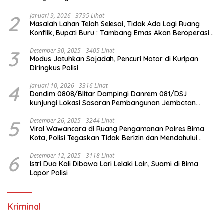
Internasional
2
Januari 9, 2026
3795 Lihat
Masalah Lahan Telah Selesai, Tidak Ada Lagi Ruang
Konflik, Bupati Buru : Tambang Emas Akan Beroperasi
diakhir Januari 2026
3
Desember 30, 2025
3405 Lihat
Modus Jatuhkan Sajadah, Pencuri Motor di Kuripan
Diringkus Polisi
4
Januari 10, 2026
3316 Lihat
Dandim 0808/Blitar Dampingi Danrem 081/DSJ
kunjungi Lokasi Sasaran Pembangunan Jembatan
Gantung Di Blitar
5
Desember 26, 2025
3244 Lihat
Viral Wawancara di Ruang Pengamanan Polres Bima
Kota, Polisi Tegaskan Tidak Berizin dan Mendahului
Proses Lidik
6
Desember 12, 2025
3118 Lihat
Istri Dua Kali Dibawa Lari Lelaki Lain, Suami di Bima
Lapor Polisi
Kriminal