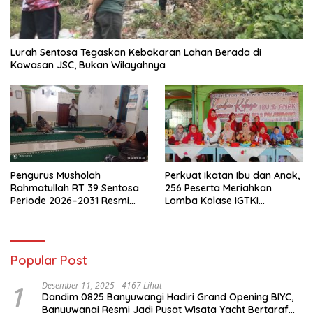
Lurah Sentosa Tegaskan Kebakaran Lahan Berada di
Kawasan JSC, Bukan Wilayahnya
Pengurus Musholah
Perkuat Ikatan Ibu dan Anak,
Rahmatullah RT 39 Sentosa
256 Peserta Meriahkan
Periode 2026–2031 Resmi
Lomba Kolase IGTKI
Terbentuk
Seberang Ulu II
Popular Post
1
Desember 11, 2025
4167 Lihat
Dandim 0825 Banyuwangi Hadiri Grand Opening BIYC,
Banyuwangi Resmi Jadi Pusat Wisata Yacht Bertaraf