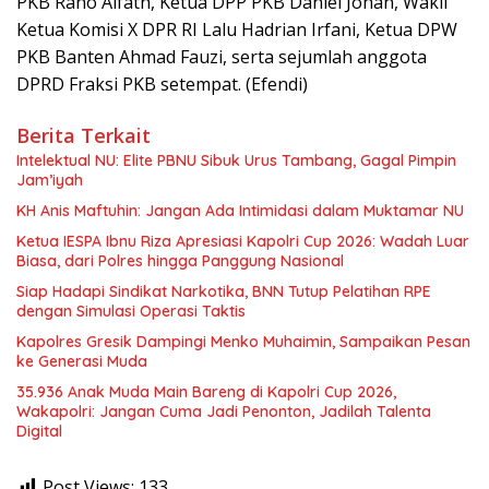
PKB Rano Alfath, Ketua DPP PKB Daniel Johan, Wakil
Ketua Komisi X DPR RI Lalu Hadrian Irfani, Ketua DPW
PKB Banten Ahmad Fauzi, serta sejumlah anggota
DPRD Fraksi PKB setempat. (Efendi)
Berita Terkait
Intelektual NU: Elite PBNU Sibuk Urus Tambang, Gagal Pimpin
Jam’iyah
KH Anis Maftuhin: Jangan Ada Intimidasi dalam Muktamar NU
Ketua IESPA Ibnu Riza Apresiasi Kapolri Cup 2026: Wadah Luar
Biasa, dari Polres hingga Panggung Nasional
Siap Hadapi Sindikat Narkotika, BNN Tutup Pelatihan RPE
dengan Simulasi Operasi Taktis
Kapolres Gresik Dampingi Menko Muhaimin, Sampaikan Pesan
ke Generasi Muda
35.936 Anak Muda Main Bareng di Kapolri Cup 2026,
Wakapolri: Jangan Cuma Jadi Penonton, Jadilah Talenta
Digital
Post Views:
133