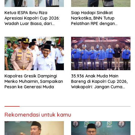
Ketua IESPA Ibnu Riza
Siap Hadapi Sindikat
Apresiasi Kapolri Cup 2026:
Narkotika, BNN Tutup
Wadah Luar Biasa, dari
Pelatihan RPE dengan
Polres hingga Panggung
Simulasi Operasi Taktis
Nasional
Kapolres Gresik Dampingi
35.936 Anak Muda Main
Menko Muhaimin, Sampaikan
Bareng di Kapolri Cup 2026,
Pesan ke Generasi Muda
Wakapolri: Jangan Cuma
Jadi Penonton, Jadilah
Talenta Digital
Rekomendasi untuk kamu