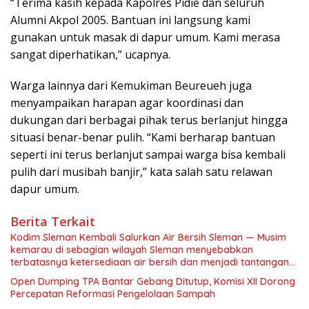
“Terima kasih kepada Kapolres Pidie dan seluruh
Alumni Akpol 2005. Bantuan ini langsung kami
gunakan untuk masak di dapur umum. Kami merasa
sangat diperhatikan,” ucapnya.
Warga lainnya dari Kemukiman Beureueh juga
menyampaikan harapan agar koordinasi dan
dukungan dari berbagai pihak terus berlanjut hingga
situasi benar-benar pulih. “Kami berharap bantuan
seperti ini terus berlanjut sampai warga bisa kembali
pulih dari musibah banjir,” kata salah satu relawan
dapur umum.
Berita Terkait
Kodim Sleman Kembali Salurkan Air Bersih Sleman — Musim
kemarau di sebagian wilayah Sleman menyebabkan
terbatasnya ketersediaan air bersih dan menjadi tantangan
bagi sebagian masyarakat. Merespons kondisi tersebut,
Open Dumping TPA Bantar Gebang Ditutup, Komisi XII Dorong
Kodim 0732/Sleman menyalurkan Bantuan air bersih kepada
Percepatan Reformasi Pengelolaan Sampah
warga seperti hari ini di Padukuhan Jitar Ngemplak