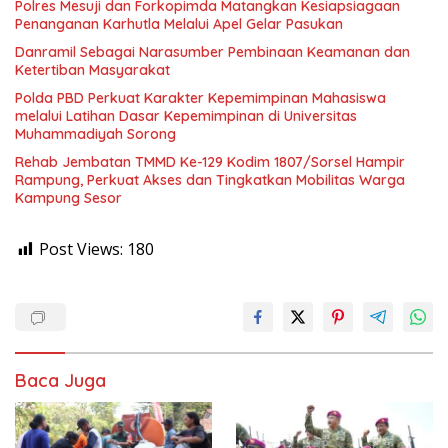
Sumberarum Moyudan Sleman,Kamis (6/8/2026) “Melalui
Polres Mesuji dan Forkopimda Matangkan Kesiapsiagaan
penyaluran air bersih ini berharap dapat terus berupaya
Penanganan Karhutla Melalui Apel Gelar Pasukan
menghadirkan manfaat nyata bagi masyarakat dengan
Danramil Sebagai Narasumber Pembinaan Keamanan dan
memberikan bantuan yang tepat sasaran, terutama dalam
Ketertiban Masyarakat
menghadapi kondisi darurat seperti keterbatasan akses air
bersih akibat kekeringan,”ucap Dandim 0732/Sleman Letkol
Polda PBD Perkuat Karakter Kepemimpinan Mahasiswa
Arh Reindi dalam keteranganya. Sementara Salah satu tokoh
melalui Latihan Dasar Kepemimpinan di Universitas
masyarakat padukuhan Jetak,Didi Kurniawan mengaku
Muhammadiyah Sorong
sempat kesulitan mendapatkan sumber air bersih, dan dirinya
Rehab Jembatan TMMD Ke-129 Kodim 1807/Sorsel Hampir
juga menyampaikan apresiasi atas bantuan air bersih yang
Rampung, Perkuat Akses dan Tingkatkan Mobilitas Warga
diberikan oleh Kodim 0732/Sleman ini.(Pendim 0732/Sleman)
Kampung Sesor
Post Views:
180
Baca Juga