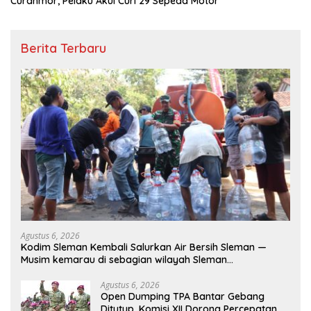
Curanmor, Pelaku Akui Curi 29 Sepeda Motor
Berita Terbaru
Agustus 6, 2026
Kodim Sleman Kembali Salurkan Air Bersih Sleman —
Musim kemarau di sebagian wilayah Sleman
menyebabkan terbatasnya ketersediaan air bersih dan
menjadi tantangan bagi sebagian masyarakat.
Agustus 6, 2026
Open Dumping TPA Bantar Gebang
Merespons kondisi tersebut, Kodim 0732/Sleman
Ditutup, Komisi XII Dorong Percepatan
menyalurkan Bantuan air bersih kepada warga seperti