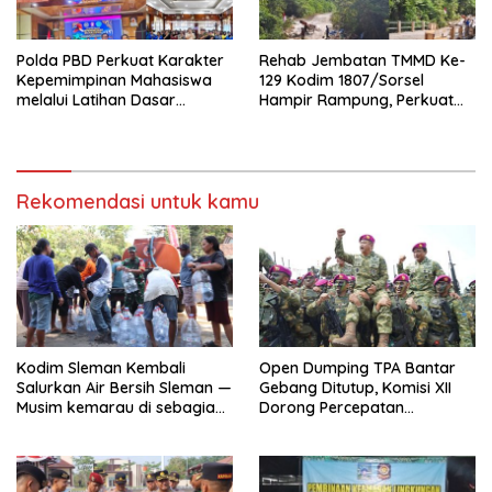
memberikan bantuan yang
tepat sasaran, terutama
dalam menghadapi kondisi
Polda PBD Perkuat Karakter
Rehab Jembatan TMMD Ke-
darurat seperti keterbatasan
Kepemimpinan Mahasiswa
129 Kodim 1807/Sorsel
akses air bersih akibat
melalui Latihan Dasar
Hampir Rampung, Perkuat
kekeringan,”ucap Dandim
Kepemimpinan di Universitas
Akses dan Tingkatkan
0732/Sleman Letkol Arh
Muhammadiyah Sorong
Mobilitas Warga Kampung
Reindi dalam keteranganya.
Sesor
Sementara Salah satu tokoh
masyarakat padukuhan
Rekomendasi untuk kamu
Jetak,Didi Kurniawan
mengaku sempat kesulitan
mendapatkan sumber air
bersih, dan dirinya juga
menyampaikan apresiasi
atas bantuan air bersih yang
diberikan oleh Kodim
0732/Sleman ini.(Pendim
Kodim Sleman Kembali
Open Dumping TPA Bantar
0732/Sleman)
Salurkan Air Bersih Sleman —
Gebang Ditutup, Komisi XII
Musim kemarau di sebagian
Dorong Percepatan
wilayah Sleman
Reformasi Pengelolaan
menyebabkan terbatasnya
Sampah
ketersediaan air bersih dan
menjadi tantangan bagi