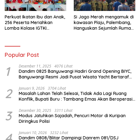
Perkuat Ikatan Ibu dan Anak,
Si Jago Merah mengamuk di
256 Peserta Meriahkan
kawasan Plaju, Palembang,
Lomba Kolase IGTKI
Hanguskan Sejumlah Rumah
Seberang Ulu II
Bedeng dan Ruko
Popular Post
1
Desember 11, 2025
4076 Lihat
Dandim 0825 Banyuwangi Hadiri Grand Opening BIYC,
Banyuwangi Resmi Jadi Pusat Wisata Yacht Bertaraf
Internasional
2
Januari 9, 2026
3704 Lihat
Masalah Lahan Telah Selesai, Tidak Ada Lagi Ruang
Konflik, Bupati Buru : Tambang Emas Akan Beroperasi
diakhir Januari 2026
3
Desember 30, 2025
3311 Lihat
Modus Jatuhkan Sajadah, Pencuri Motor di Kuripan
Diringkus Polisi
4
Januari 10, 2026
3232 Lihat
Dandim 0808/Blitar Dampingi Danrem 081/DSJ