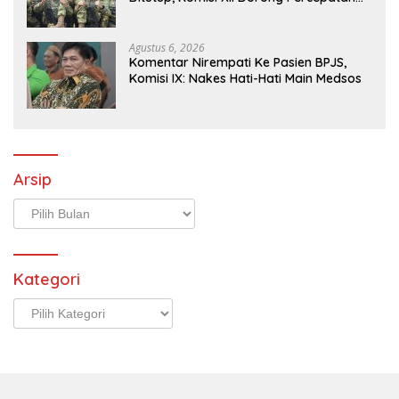
Reformasi Pengelolaan Sampah
hari ini di Padukuhan Jitar Ngemplak Sumberarum
Moyudan Sleman,Kamis (6/8/2026) “Melalui penyaluran
air bersih ini berharap dapat terus berupaya
Agustus 6, 2026
menghadirkan manfaat nyata bagi masyarakat dengan
Komentar Nirempati Ke Pasien BPJS,
memberikan bantuan yang tepat sasaran, terutama
Komisi IX: Nakes Hati-Hati Main Medsos
dalam menghadapi kondisi darurat seperti keterbatasan
akses air bersih akibat kekeringan,”ucap Dandim
0732/Sleman Letkol Arh Reindi dalam keteranganya.
Sementara Salah satu tokoh masyarakat padukuhan
Jetak,Didi Kurniawan mengaku sempat kesulitan
mendapatkan sumber air bersih, dan dirinya juga
Arsip
menyampaikan apresiasi atas bantuan air bersih yang
Arsip
diberikan oleh Kodim 0732/Sleman ini.(Pendim
0732/Sleman)
Kategori
Kategori