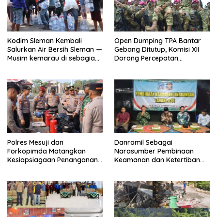
Kodim Sleman Kembali
Open Dumping TPA Bantar
Salurkan Air Bersih Sleman —
Gebang Ditutup, Komisi XII
Musim kemarau di sebagian
Dorong Percepatan
wilayah Sleman
Reformasi Pengelolaan
menyebabkan terbatasnya
Sampah
ketersediaan air bersih dan
menjadi tantangan bagi
sebagian masyarakat.
Merespons kondisi tersebut,
Kodim 0732/Sleman
menyalurkan Bantuan air
bersih kepada warga seperti
Polres Mesuji dan
Danramil Sebagai
hari ini di Padukuhan Jitar
Forkopimda Matangkan
Narasumber Pembinaan
Ngemplak Sumberarum
Kesiapsiagaan Penanganan
Keamanan dan Ketertiban
Moyudan Sleman,Kamis
Karhutla Melalui Apel Gelar
Masyarakat
(6/8/2026) “Melalui
Pasukan
penyaluran air bersih ini
berharap dapat terus
berupaya menghadirkan
manfaat nyata bagi
masyarakat dengan