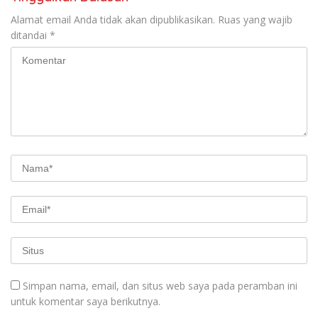
mengaku sempat kesulitan
Alamat email Anda tidak akan dipublikasikan.
Ruas yang wajib
mendapatkan sumber air
ditandai
*
bersih, dan dirinya juga
menyampaikan apresiasi
atas bantuan air bersih yang
diberikan oleh Kodim
0732/Sleman ini.(Pendim
0732/Sleman)
Simpan nama, email, dan situs web saya pada peramban ini
untuk komentar saya berikutnya.