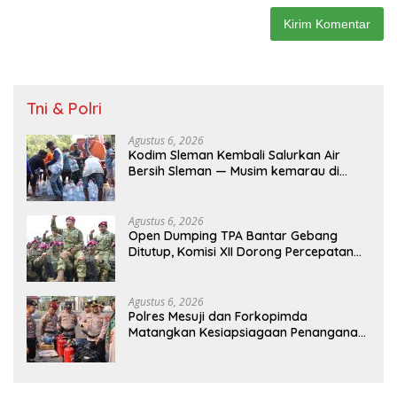
Tni & Polri
Agustus 6, 2026
Kodim Sleman Kembali Salurkan Air
Bersih Sleman — Musim kemarau di
sebagian wilayah Sleman menyebabkan
terbatasnya ketersediaan air bersih dan
menjadi tantangan bagi sebagian
Agustus 6, 2026
masyarakat. Merespons kondisi
Open Dumping TPA Bantar Gebang
tersebut, Kodim 0732/Sleman
Ditutup, Komisi XII Dorong Percepatan
menyalurkan Bantuan air bersih kepada
Reformasi Pengelolaan Sampah
warga seperti hari ini di Padukuhan Jitar
Ngemplak Sumberarum Moyudan
Agustus 6, 2026
Sleman,Kamis (6/8/2026) “Melalui
Polres Mesuji dan Forkopimda
penyaluran air bersih ini berharap
Matangkan Kesiapsiagaan Penanganan
dapat terus berupaya menghadirkan
Karhutla Melalui Apel Gelar Pasukan
manfaat nyata bagi masyarakat
dengan memberikan bantuan yang
tepat sasaran, terutama dalam