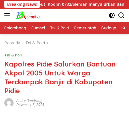
Langsung
enyalurkan Bantuan air bersih kepada warga seperti hari ini
Breaking News
ke
konten
Palembang
Sumsel
Tni & Polri
Pemerintah
Budaya
Kri
Beranda
Tni & Polri
Tni & Polri
Kapolres Pidie Salurkan Bantuan
Akpol 2005 Untuk Warga
Terdampak Banjir di Kabupaten
Pidie
Andre Gondrong
Desember 5, 2025