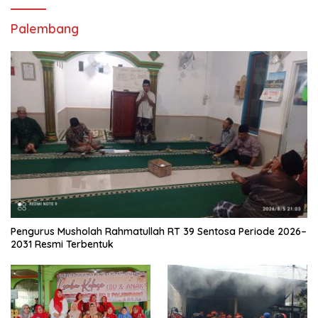
menghadapi kondisi darurat seperti
keterbatasan akses air bersih akibat
Palembang
kekeringan,”ucap Dandim 0732/Sleman
Letkol Arh Reindi dalam keteranganya.
Sementara Salah satu tokoh
masyarakat padukuhan Jetak,Didi
Kurniawan mengaku sempat kesulitan
mendapatkan sumber air bersih, dan
dirinya juga menyampaikan apresiasi
atas bantuan air bersih yang diberikan
oleh Kodim 0732/Sleman ini.(Pendim
0732/Sleman)
Pengurus Musholah Rahmatullah RT 39 Sentosa Periode 2026–
2031 Resmi Terbentuk