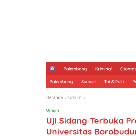
H
Palembang
Kriminal
Otomot
o
m
Palembang
Sumsel
Tni & Polri
P
e
Beranda
Umum
Umum
Uji Sidang Terbuka 
Universitas Borobudu