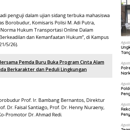
adi penguji dalam ujian sidang terbuka mahasiswa
 Borobudur, Komisaris Polisi M. Adi Putra,
si Norma Hukum Transportasi Online Dalam
Berkeadilan dan Kemanfaatan Hukum”, di Kampus
Agust
21/5/26).
Ungk
Tan
I Bersama Pemda Buru Buka Program Cinta Alam
Agust
Polr
uda Berkarakter dan Peduli Lingkungan
Nark
Agust
Pold
Peng
Dise
Borobudur Prof. Ir. Bambang Bernantos, Direktur
Mela
Agust
f. Dr. Faisal Santiago, Prof. Dr. Henny Nuraeny,
Reko
Ko-Promotor Dr. Ahmad Redi.
Peny
Agust
Tea