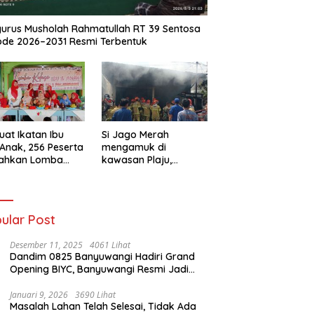
urus Musholah Rahmatullah RT 39 Sentosa
ode 2026–2031 Resmi Terbentuk
uat Ikatan Ibu
Si Jago Merah
Anak, 256 Peserta
mengamuk di
iahkan Lomba
kawasan Plaju,
se IGTKI
Palembang,
rang Ulu II
Hanguskan Sejumlah
Rumah Bedeng dan
Ruko
ular Post
Desember 11, 2025
4061 Lihat
Dandim 0825 Banyuwangi Hadiri Grand
Opening BIYC, Banyuwangi Resmi Jadi
Pusat Wisata Yacht Bertaraf Internasional
Januari 9, 2026
3690 Lihat
Masalah Lahan Telah Selesai, Tidak Ada