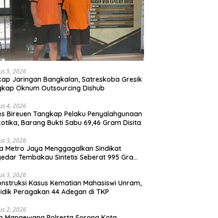
us 5, 2026
ap Jaringan Bangkalan, Satreskoba Gresik
gkap Oknum Outsourcing Dishub
us 4, 2026
es Bireuen Tangkap Pelaku Penyalahgunaan
otika, Barang Bukti Sabu 69,46 Gram Disita
us 3, 2026
a Metro Jaya Menggagalkan Sindikat
edar Tembakau Sintetis Seberat 995 Gram
buah Dipemukiman Padat yang Diedarkan
lui Media Sosial
us 3, 2026
nstruksi Kasus Kematian Mahasiswi Unram,
idik Peragakan 44 Adegan di TKP
us 2, 2026
m Mangewang Polresta Sorong Kota