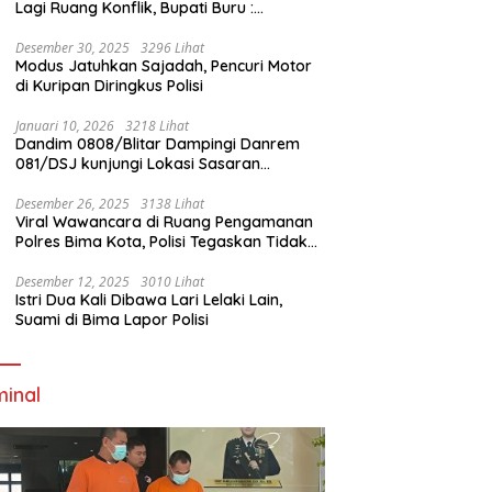
Lagi Ruang Konflik, Bupati Buru :
Tambang Emas Akan Beroperasi diakhir
Januari 2026
Desember 30, 2025
3296 Lihat
Modus Jatuhkan Sajadah, Pencuri Motor
di Kuripan Diringkus Polisi
Januari 10, 2026
3218 Lihat
Dandim 0808/Blitar Dampingi Danrem
081/DSJ kunjungi Lokasi Sasaran
Pembangunan Jembatan Gantung Di
Blitar
Desember 26, 2025
3138 Lihat
Viral Wawancara di Ruang Pengamanan
Polres Bima Kota, Polisi Tegaskan Tidak
Berizin dan Mendahului Proses Lidik
Desember 12, 2025
3010 Lihat
Istri Dua Kali Dibawa Lari Lelaki Lain,
Suami di Bima Lapor Polisi
minal