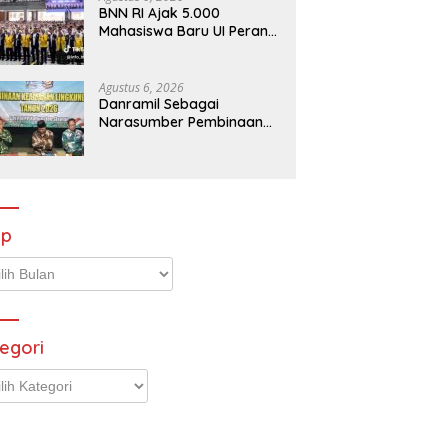
BNN RI Ajak 5.000
Mahasiswa Baru UI Perangi
Ancaman Narkotika
Agustus 6, 2026
Danramil Sebagai
Narasumber Pembinaan
Keamanan dan Ketertiban
Masyarakat
ip
p
egori
gori