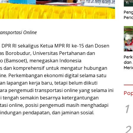
Peng
Peri
ansportasi Online
DPR RI sekaligus Ketua MPR RI ke-15 dan Dosen
s Borobudur, Universitas Pertahanan dan
Perk
yo (Bamsoet), menegaskan Indonesia
dan 
as dan komprehensif untuk mengatur hubungan
Mer
Kola
line. Perkembangan ekonomi digital selama satu
Sebe
an lapangan kerja baru, tetapi belum diikuti
ra pengemudi transportasi online yang selama ini
Pop
Di tengah semakin besarnya ketergantungan
1
tasi online, posisi pengemudi masih menghadapi
rlindungan pendapatan, dan jaminan sosial.
2