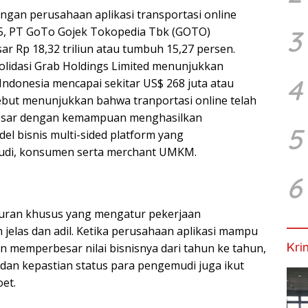
angan perusahaan aplikasi transportasi online
25, PT GoTo Gojek Tokopedia Tbk (GOTO)
3
 Rp 18,32 triliun atau tumbuh 15,27 persen.
olidasi Grab Holdings Limited menunjukkan
4
ndonesia mencapai sekitar US$ 268 juta atau
ersebut menunjukkan bahwa tranportasi online telah
besar dengan kemampuan menghasilkan
5
el bisnis multi-sided platform yang
di, konsumen serta merchant UMKM.
6
turan khusus yang mengatur pekerjaan
h jelas dan adil. Ketika perusahaan aplikasi mampu
Kri
memperbesar nilai bisnisnya dari tahun ke tahun,
dan kepastian status para pengemudi juga ikut
et.