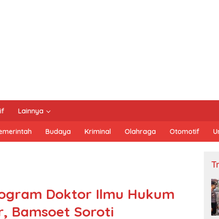
if
Lainnya
emerintah
Budaya
Kriminal
Olahraga
Otomotif
U
Tn
Program Doktor Ilmu Hukum
r, Bamsoet Soroti