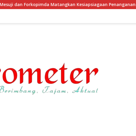
a Matangkan Kesiapsiagaan Penanganan Karhutla Melalui Apel 