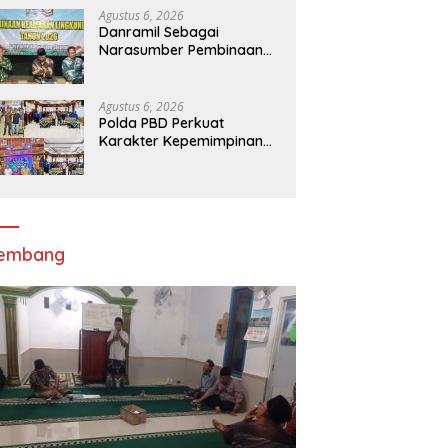
Melalui Apel Gelar Pasukan
Agustus 6, 2026
Danramil Sebagai
Narasumber Pembinaan
Keamanan dan Ketertiban
Masyarakat
Agustus 6, 2026
Polda PBD Perkuat
Karakter Kepemimpinan
Mahasiswa melalui Latihan
Dasar Kepemimpinan di
Universitas
Muhammadiyah Sorong
lembang