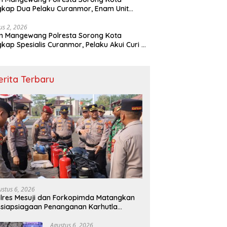
kap Dua Pelaku Curanmor, Enam Unit
eda Motor Diamankan
us 2, 2026
m Mangewang Polresta Sorong Kota
kap Spesialis Curanmor, Pelaku Akui Curi 29
eda Motor
erita Terbaru
ustus 6, 2026
lres Mesuji dan Forkopimda Matangkan
siapsiagaan Penanganan Karhutla
lalui Apel Gelar Pasukan
Agustus 6, 2026