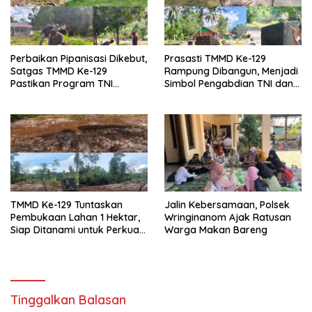
Perbaikan Pipanisasi Dikebut,
Prasasti TMMD Ke-129
Satgas TMMD Ke-129
Rampung Dibangun, Menjadi
Pastikan Program TNI
Simbol Pengabdian TNI dan
Manunggal Air Bersih Segera
Kenangan Abadi untuk
Dinikmati Warga Kampung
Kampung Sesor
Sesor
TMMD Ke-129 Tuntaskan
Jalin Kebersamaan, Polsek
Pembukaan Lahan 1 Hektar,
Wringinanom Ajak Ratusan
Siap Ditanami untuk Perkuat
Warga Makan Bareng
Ketahanan Pangan Kampung
Sesor
Tinggalkan Balasan