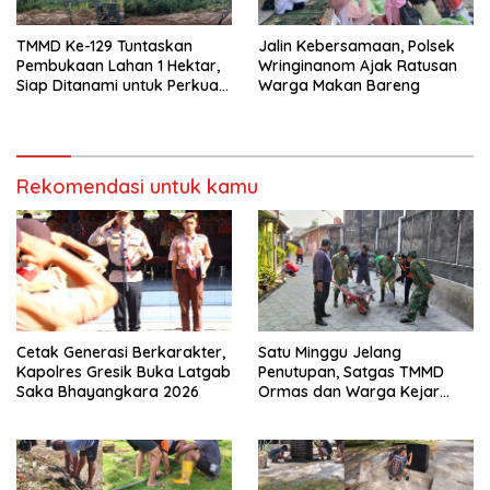
TMMD Ke-129 Tuntaskan
Jalin Kebersamaan, Polsek
Pembukaan Lahan 1 Hektar,
Wringinanom Ajak Ratusan
Siap Ditanami untuk Perkuat
Warga Makan Bareng
Ketahanan Pangan Kampung
Sesor
Rekomendasi untuk kamu
Cetak Generasi Berkarakter,
Satu Minggu Jelang
Kapolres Gresik Buka Latgab
Penutupan, Satgas TMMD
Saka Bhayangkara 2026
Ormas dan Warga Kejar
Waktu Demi Tuntaskan
Sasaran Fisik