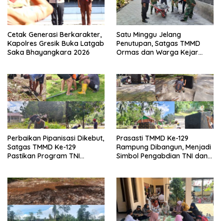
Cetak Generasi Berkarakter,
Satu Minggu Jelang
Kapolres Gresik Buka Latgab
Penutupan, Satgas TMMD
Saka Bhayangkara 2026
Ormas dan Warga Kejar
Waktu Demi Tuntaskan
Sasaran Fisik
Perbaikan Pipanisasi Dikebut,
Prasasti TMMD Ke-129
Satgas TMMD Ke-129
Rampung Dibangun, Menjadi
Pastikan Program TNI
Simbol Pengabdian TNI dan
Manunggal Air Bersih Segera
Kenangan Abadi untuk
Dinikmati Warga Kampung
Kampung Sesor
Sesor