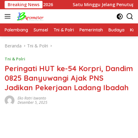
Langsung
a 2026
Breaking News
Satu Minggu Jelang Penutupan, Satgas TMMD Or
ke
konten
Palembang
Sumsel
Tni & Polri
Pemerintah
Budaya
Kri
Beranda
Tni & Polri
Tni & Polri
Peringati HUT ke-54 Korpri, Dandim
0825 Banyuwangi Ajak PNS
Jadikan Pekerjaan Ladang Ibadah
Eko Ratri Iswanto
Desember 5, 2025