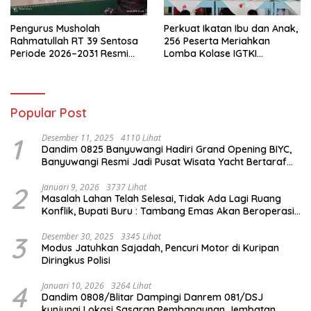
Pengurus Musholah
Perkuat Ikatan Ibu dan Anak,
Rahmatullah RT 39 Sentosa
256 Peserta Meriahkan
Periode 2026–2031 Resmi
Lomba Kolase IGTKI
Terbentuk
Seberang Ulu II
Popular Post
1
Desember 11, 2025
4110 Lihat
Dandim 0825 Banyuwangi Hadiri Grand Opening BIYC,
Banyuwangi Resmi Jadi Pusat Wisata Yacht Bertaraf
Internasional
2
Januari 9, 2026
3737 Lihat
Masalah Lahan Telah Selesai, Tidak Ada Lagi Ruang
Konflik, Bupati Buru : Tambang Emas Akan Beroperasi
diakhir Januari 2026
3
Desember 30, 2025
3345 Lihat
Modus Jatuhkan Sajadah, Pencuri Motor di Kuripan
Diringkus Polisi
4
Januari 10, 2026
3264 Lihat
Dandim 0808/Blitar Dampingi Danrem 081/DSJ
kunjungi Lokasi Sasaran Pembangunan Jembatan