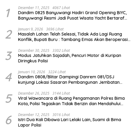
1
Desember 11, 2025
4067 Lihat
Dandim 0825 Banyuwangi Hadiri Grand Opening BIYC,
Banyuwangi Resmi Jadi Pusat Wisata Yacht Bertaraf
Internasional
2
Januari 9, 2026
3696 Lihat
Masalah Lahan Telah Selesai, Tidak Ada Lagi Ruang
Konflik, Bupati Buru : Tambang Emas Akan Beroperasi
diakhir Januari 2026
3
Desember 30, 2025
3302 Lihat
Modus Jatuhkan Sajadah, Pencuri Motor di Kuripan
Diringkus Polisi
4
Januari 10, 2026
3224 Lihat
Dandim 0808/Blitar Dampingi Danrem 081/DSJ
kunjungi Lokasi Sasaran Pembangunan Jembatan
Gantung Di Blitar
5
Desember 26, 2025
3144 Lihat
Viral Wawancara di Ruang Pengamanan Polres Bima
Kota, Polisi Tegaskan Tidak Berizin dan Mendahului
Proses Lidik
6
Desember 12, 2025
3016 Lihat
Istri Dua Kali Dibawa Lari Lelaki Lain, Suami di Bima
Lapor Polisi