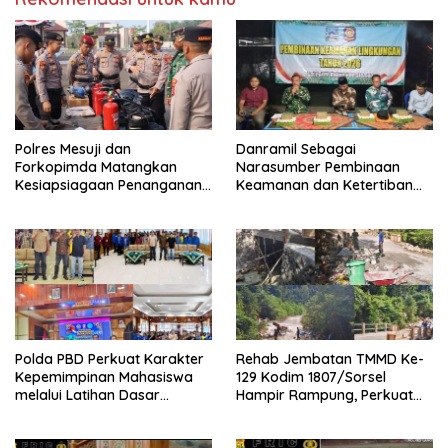
Polres Mesuji dan
Danramil Sebagai
Forkopimda Matangkan
Narasumber Pembinaan
Kesiapsiagaan Penanganan
Keamanan dan Ketertiban
Karhutla Melalui Apel Gelar
Masyarakat
Pasukan
Polda PBD Perkuat Karakter
Rehab Jembatan TMMD Ke-
Kepemimpinan Mahasiswa
129 Kodim 1807/Sorsel
melalui Latihan Dasar
Hampir Rampung, Perkuat
Kepemimpinan di Universitas
Akses dan Tingkatkan
Muhammadiyah Sorong
Mobilitas Warga Kampung