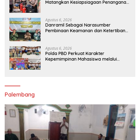
Matangkan Kesiapsiagaan Penanganan
Karhutla Melalui Apel Gelar Pasukan
Agustus 6, 2026
Danramil Sebagai Narasumber
Pembinaan Keamanan dan Ketertiban
Masyarakat
Agustus 6, 2026
Polda PBD Perkuat Karakter
Kepemimpinan Mahasiswa melalui
Latihan Dasar Kepemimpinan di
Universitas Muhammadiyah Sorong
Palembang