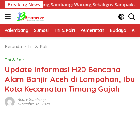
Langsung
gabang Sambangi Warung Sekaligus Sampaikan Himbauan Kam
Breaking News
ke
konten
Palembang
Sumsel
Tni & Polri
Pemerintah
Budaya
Kri
Beranda
Tni & Polri
Tni & Polri
Update Informasi H20 Bencana
Alam Banjir Aceh di Lampahan, Ibu
Kota Kecamatan Timang Gajah
Andre Gondrong
Desember 16, 2025