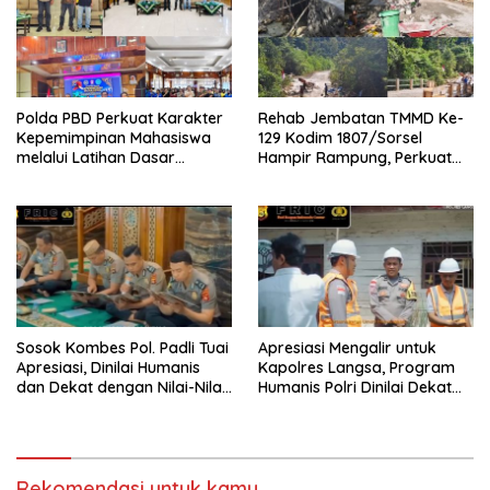
Polda PBD Perkuat Karakter
Rehab Jembatan TMMD Ke-
Kepemimpinan Mahasiswa
129 Kodim 1807/Sorsel
melalui Latihan Dasar
Hampir Rampung, Perkuat
Kepemimpinan di Universitas
Akses dan Tingkatkan
Muhammadiyah Sorong
Mobilitas Warga Kampung
Sesor
Sosok Kombes Pol. Padli Tuai
Apresiasi Mengalir untuk
Apresiasi, Dinilai Humanis
Kapolres Langsa, Program
dan Dekat dengan Nilai-Nilai
Humanis Polri Dinilai Dekat
Keagamaan
dengan Masyarakat
Rekomendasi untuk kamu