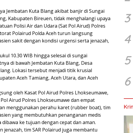
 Jembatan Kuta Blang akibat banjir di Sungai
3
ng, Kabupaten Bireuen, tidak menghalangi upaya
an Polisi Air dan Udara (Sat Pol Airud) Polres
rat Polairud Polda Aceh turun langsung
4
en sakit dengan kondisi urgensi serta jenazah,
kul 10.30 WIB hingga selesai di sungai
5
nya di bawah Jembatan Kuta Blang, Desa
g. Lokasi tersebut menjadi titik krusial
6
paten Aceh Tamiang, Aceh Utara, dan Aceh
gsung oleh Kasat Pol Airud Polres Lhokseumawe,
t Pol Airud Polres Lhokseumawe dan empat
Kri
gan menggunakan perahu karet (rubber boat), tim
pasien yang membutuhkan penanganan medis
a dibawa ke tujuan dengan cepat dan aman.
n jenazah, tim SAR Polairud juga membantu