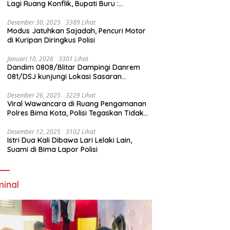
Lagi Ruang Konflik, Bupati Buru :
Tambang Emas Akan Beroperasi diakhir
Januari 2026
Desember 30, 2025
3389 Lihat
Modus Jatuhkan Sajadah, Pencuri Motor
di Kuripan Diringkus Polisi
Januari 10, 2026
3301 Lihat
Dandim 0808/Blitar Dampingi Danrem
081/DSJ kunjungi Lokasi Sasaran
Pembangunan Jembatan Gantung Di
Blitar
Desember 26, 2025
3229 Lihat
Viral Wawancara di Ruang Pengamanan
Polres Bima Kota, Polisi Tegaskan Tidak
Berizin dan Mendahului Proses Lidik
Desember 12, 2025
3102 Lihat
Istri Dua Kali Dibawa Lari Lelaki Lain,
Suami di Bima Lapor Polisi
minal