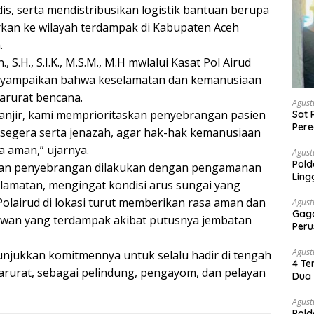
s, serta mendistribusikan logistik bantuan berupa
rkan ke wilayah terdampak di Kabupaten Aceh
.
.H., S.I.K., M.S.M., M.H mwlalui Kasat Pol Airud
nyampaikan bahwa keselamatan dan kemanusiaan
darurat bencana.
Agust
banjir, kami memprioritaskan penyebrangan pasien
Sat 
Pere
egera serta jenazah, agar hak-hak kemanusiaan
Dia
 aman,” ujarnya.
Agust
Pold
 dan penyebrangan dilakukan dengan pengamanan
Ling
lamatan, mengingat kondisi arus sungai yang
Polairud di lokasi turut memberikan rasa aman dan
Agust
Gaga
awan yang terdampak akibat putusnya jembatan
Peru
Agust
nunjukkan komitmennya untuk selalu hadir di tengah
4 Te
arurat, sebagai pelindung, pengayom, dan pelayan
Dua 
Agust
Pold