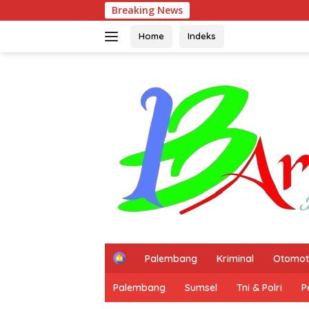
Langsung
Breaking News
Polisi Sel
ke
konten
Home
Indeks
H
Palembang
Kriminal
Otomot
o
m
Palembang
Sumsel
Tni & Polri
P
e