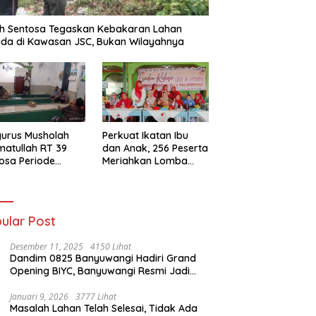
h Sentosa Tegaskan Kebakaran Lahan
da di Kawasan JSC, Bukan Wilayahnya
urus Musholah
Perkuat Ikatan Ibu
atullah RT 39
dan Anak, 256 Peserta
osa Periode
Meriahkan Lomba
–2031 Resmi
Kolase IGTKI
entuk
Seberang Ulu II
ular Post
Desember 11, 2025
4150 Lihat
Dandim 0825 Banyuwangi Hadiri Grand
Opening BIYC, Banyuwangi Resmi Jadi
Pusat Wisata Yacht Bertaraf Internasional
Januari 9, 2026
3777 Lihat
Masalah Lahan Telah Selesai, Tidak Ada