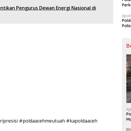
Perk
antikan Pengurus Dewan Energi Nasional di
Dibe
Timb
Agust
Pold
Poli
Pal
B
Ag
Po
Ma
ripresisi #poldaacehmeutuah #kapoldaaceh
Di