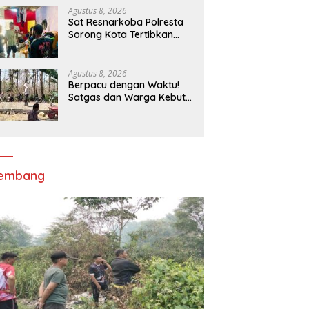
Kekerasan
Agustus 8, 2026
Sat Resnarkoba Polresta
Sorong Kota Tertibkan
Peredaran Miras Lokal, 29
Liter Cap Tikus Diamankan
Agustus 8, 2026
Berpacu dengan Waktu!
Satgas dan Warga Kebut
TMMD, Yakin Tuntas 100
Persen Sebelum Penutupan
lembang