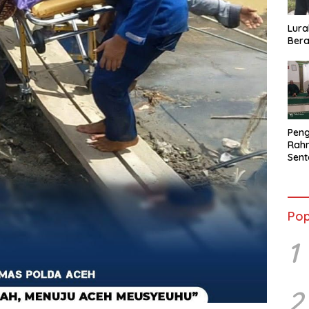
Lura
Bera
Peng
Rahm
Sent
2026
Terb
Pop
1
2