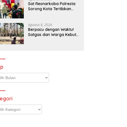
Sat Resnarkoba Polresta
Sorong Kota Tertibkan
Peredaran Miras Lokal, 29
Liter Cap Tikus Diamankan
Agustus 8, 2026
Berpacu dengan Waktu!
Satgas dan Warga Kebut
TMMD, Yakin Tuntas 100
Persen Sebelum Penutupan
ip
p
egori
gori