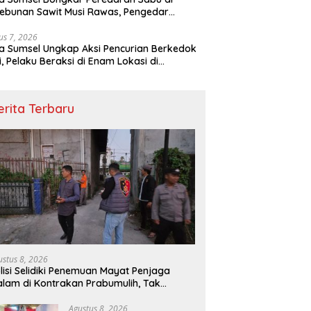
ebunan Sawit Musi Rawas, Pengedar
kuk dengan Barang Bukti Sabu dan
angan Digital
us 7, 2026
a Sumsel Ungkap Aksi Pencurian Berkedok
si, Pelaku Beraksi di Enam Lokasi di
embang
erita Terbaru
ustus 8, 2026
lisi Selidiki Penemuan Mayat Penjaga
lam di Kontrakan Prabumulih, Tak
temukan Tanda Kekerasan
Agustus 8, 2026