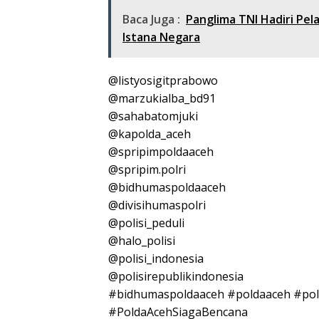
Baca Juga :
Panglima TNI Hadiri Pel
Istana Negara
@listyosigitprabowo
@marzukialba_bd91
@sahabatomjuki
@kapolda_aceh
@spripimpoldaaceh
@spripim.polri
@bidhumaspoldaaceh
@divisihumaspolri
@polisi_peduli
@halo_polisi
@polisi_indonesia
@polisirepublikindonesia
#bidhumaspoldaaceh #poldaaceh #pol
#PoldaAcehSiagaBencana