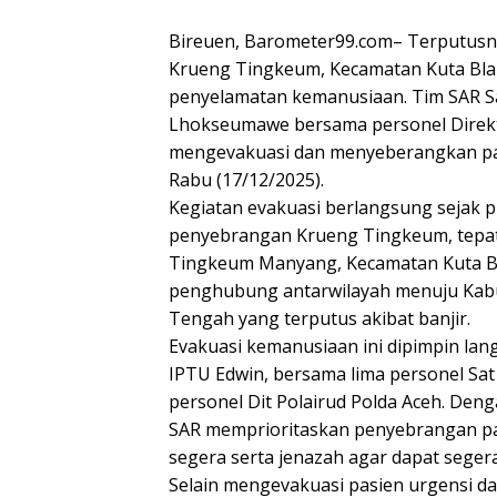
Bireuen, Barometer99.com– Terputusnya
Krueng Tingkeum, Kecamatan Kuta Bla
penyelamatan kemanusiaan. Tim SAR Satu
Lhokseumawe bersama personel Direkto
mengevakuasi dan menyeberangkan pasi
Rabu (17/12/2025).
Kegiatan evakuasi berlangsung sejak pu
penyebrangan Krueng Tingkeum, tepat
Tingkeum Manyang, Kecamatan Kuta Blan
penghubung antarwilayah menuju Kabu
Tengah yang terputus akibat banjir.
Evakuasi kemanusiaan ini dipimpin lan
IPTU Edwin, bersama lima personel Sa
personel Dit Polairud Polda Aceh. Den
SAR memprioritaskan penyebrangan 
segera serta jenazah agar dapat seger
Selain mengevakuasi pasien urgensi da