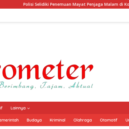
idiki Penemuan Mayat Penjaga Malam di Kontrakan Prabumulih,
if
Lainnya
emerintah
Budaya
Kriminal
Olahraga
Otomotif
U