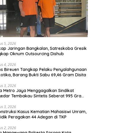
us 5, 2026
ap Jaringan Bangkalan, Satreskoba Gresik
gkap Oknum Outsourcing Dishub
us 4, 2026
es Bireuen Tangkap Pelaku Penyalahgunaan
otika, Barang Bukti Sabu 69,46 Gram Disita
us 3, 2026
a Metro Jaya Menggagalkan Sindikat
edar Tembakau Sintetis Seberat 995 Gram
buah Dipemukiman Padat yang Diedarkan
lui Media Sosial
us 3, 2026
nstruksi Kasus Kematian Mahasiswi Unram,
idik Peragakan 44 Adegan di TKP
us 2, 2026
m Mangewang Polresta Sorong Kota