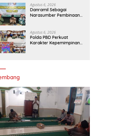
Melalui Apel Gelar Pasukan
Agustus 6, 2026
Danramil Sebagai
Narasumber Pembinaan
Keamanan dan Ketertiban
Masyarakat
Agustus 6, 2026
Polda PBD Perkuat
Karakter Kepemimpinan
Mahasiswa melalui Latihan
Dasar Kepemimpinan di
Universitas
Muhammadiyah Sorong
lembang