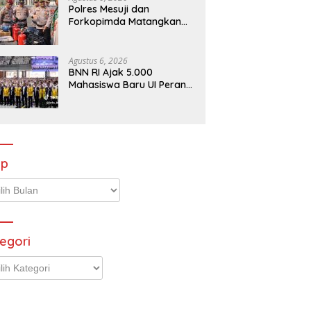
Polres Mesuji dan
Forkopimda Matangkan
Kesiapsiagaan
Penanganan Karhutla
Melalui Apel Gelar Pasukan
Agustus 6, 2026
BNN RI Ajak 5.000
Mahasiswa Baru UI Perangi
Ancaman Narkotika
ip
p
egori
gori