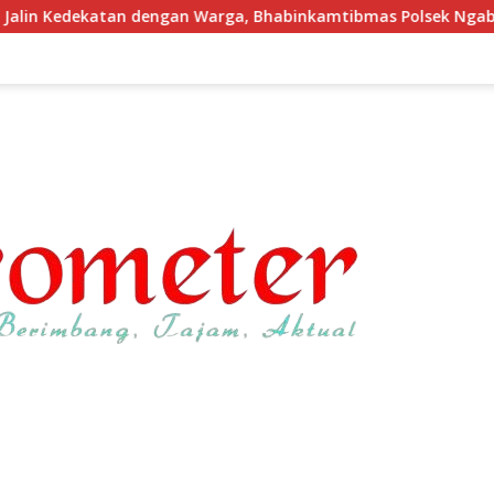
Warga, Bhabinkamtibmas Polsek Ngabang Sambangi Warung Se