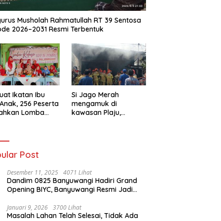
urus Musholah Rahmatullah RT 39 Sentosa
ode 2026–2031 Resmi Terbentuk
uat Ikatan Ibu
Si Jago Merah
Anak, 256 Peserta
mengamuk di
iahkan Lomba
kawasan Plaju,
se IGTKI
Palembang,
rang Ulu II
Hanguskan Sejumlah
Rumah Bedeng dan
Ruko
ular Post
Desember 11, 2025
4071 Lihat
Dandim 0825 Banyuwangi Hadiri Grand
Opening BIYC, Banyuwangi Resmi Jadi
Pusat Wisata Yacht Bertaraf Internasional
Januari 9, 2026
3700 Lihat
Masalah Lahan Telah Selesai, Tidak Ada