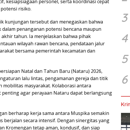
f, kesiapsiagaan personel, serta koordinasi cepat
potensi risiko.
3
ik kunjungan tersebut dan menegaskan bahwa
aik dalam penanganan potensi bencana maupun
4
akhir tahun. Ia menjelaskan bahwa pihak
antauan wilayah rawan bencana, pendataan jalur
syarakat bersama pemerintah kecamatan dan
5
persiapan Natal dan Tahun Baru (Nataru) 2026,
6
gaturan lalu lintas, pengamanan gereja dan titik
n mobilitas masyarakat. Kolaborasi antara
at penting agar perayaan Nataru dapat berlangsung
Kri
gan berharap kerja sama antara Muspika semakin
s berjalan secara intensif. Dengan sinergitas yang
an Kromengan tetap aman, kondusif, dan siap