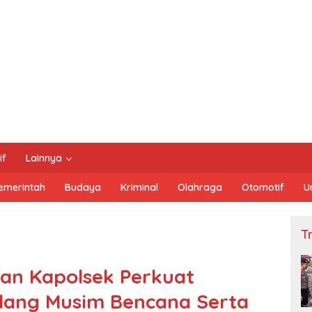
if
Lainnya
emerintah
Budaya
Kriminal
Olahraga
Otomotif
U
Tn
n Kapolsek Perkuat
elang Musim Bencana Serta