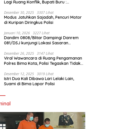
Lagi Ruang Konflik, Bupati Buru :
Tambang Emas Akan Beroperasi diakhir
Januari 2026
Desember 30, 2025
3307 Lihat
Modus Jatuhkan Sajadah, Pencuri Motor
di Kuripan Diringkus Polisi
Januari 10, 2026
3227 Lihat
Dandim 0808/Blitar Dampingi Danrem
081/DSJ kunjungi Lokasi Sasaran
Pembangunan Jembatan Gantung Di
Blitar
Desember 26, 2025
3147 Lihat
Viral Wawancara di Ruang Pengamanan
Polres Bima Kota, Polisi Tegaskan Tidak
Berizin dan Mendahului Proses Lidik
Desember 12, 2025
3019 Lihat
Istri Dua Kali Dibawa Lari Lelaki Lain,
Suami di Bima Lapor Polisi
minal