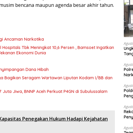
 musim bencana maupun agenda besar akhir tahun.
ngi Ancaman Narkotika
Agust
 Hospitals Tbk Meningkat 10,6 Persen , Bamsoet Ingatkan
Ungk
 Tekanan Ekonomi Dunia
Tan
Agust
Polr
enyimpangan Dana Hibah
Nark
aga Bagikan Seragam Wartawan Liputan Kodam I/BB dan
Agust
Pold
7 Juta Jiwa, BNNP Aceh Perkuat P4GN di Subulussalam
Peng
Dise
Mela
Agust
Reko
Peny
 Kapasitas Penegakan Hukum Hadapi Kejahatan
Agust
Tea