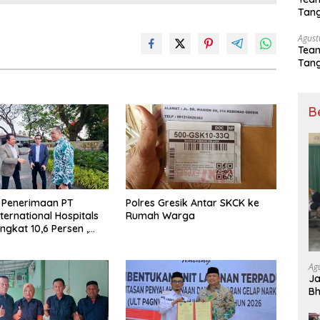
Tang
Sep
Agust
Tea
Tang
Sep
B
 Penerimaan PT
Polres Gresik Antar SKCK ke
ternational Hospitals
Rumah Warga
ngkat 10,6 Persen ,
Ingatkan Industri
kit Harus Adaptif
Tekanan Ekonomi
Ag
Ja
B
Sa
H