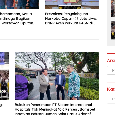
ebersamaan, Ketua
Prevalensi Penyalahguna
n Sinaga Bagikan
Narkoba Capai 4,17 Juta Jiwa,
 Wartawan Liputan
BNNP Aceh Perkuat P4GN di
/BB dan Jajaran
Subulussalam
Ars
Arsi
Kat
Kate
gi
Bukukan Penerimaan PT Siloam International
Hospitals Tbk Meningkat 10,6 Persen , Bamsoet
Ingatkan Industri Rumah Sakit Harus Adaptif