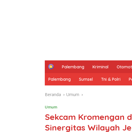
H
Palembang
Kriminal
Otomot
o
m
Palembang
Sumsel
Tni & Polri
P
e
Beranda
Umum
Umum
Sekcam Kromengan da
Sinergitas Wilayah J