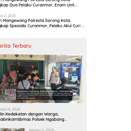
kap Dua Pelaku Curanmor, Enam Unit
eda Motor Diamankan
us 2, 2026
m Mangewang Polresta Sorong Kota
kap Spesialis Curanmor, Pelaku Akui Curi 29
eda Motor
erita Terbaru
ustus 6, 2026
lin Kedekatan dengan Warga,
habinkamtibmas Polsek Ngabang
mbangi Warung Sekaligus Sampaikan
imbauan Kamtibmas
Agustus 6, 2026