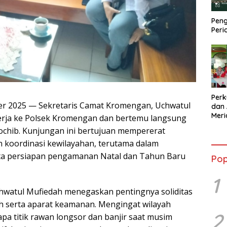
Peng
Peri
Perk
r 2025 — Sekretaris Camat Kromengan, Uchwatul
dan 
Mer
erja ke Polsek Kromengan dan bertemu langsung
Kola
chib. Kunjungan ini bertujuan mempererat
Sebe
 koordinasi kewilayahan, terutama dalam
ta persiapan pengamanan Natal dan Tahun Baru
Pop
1
hwatul Mufiedah menegaskan pentingnya soliditas
ah serta aparat keamanan. Mengingat wilayah
2
a titik rawan longsor dan banjir saat musim