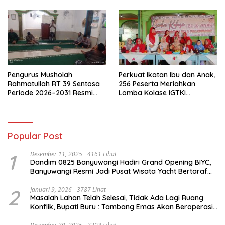
Pengurus Musholah
Perkuat Ikatan Ibu dan Anak,
Rahmatullah RT 39 Sentosa
256 Peserta Meriahkan
Periode 2026–2031 Resmi
Lomba Kolase IGTKI
Terbentuk
Seberang Ulu II
Popular Post
1
Desember 11, 2025
4161 Lihat
Dandim 0825 Banyuwangi Hadiri Grand Opening BIYC,
Banyuwangi Resmi Jadi Pusat Wisata Yacht Bertaraf
Internasional
2
Januari 9, 2026
3787 Lihat
Masalah Lahan Telah Selesai, Tidak Ada Lagi Ruang
Konflik, Bupati Buru : Tambang Emas Akan Beroperasi
diakhir Januari 2026