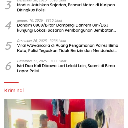
3
Desember 30, 2025
3398 Lihat
Modus Jatuhkan Sajadah, Pencuri Motor di Kuripan
Diringkus Polisi
4
Januari 10, 2026
3310 Lihat
Dandim 0808/Blitar Dampingi Danrem 081/DSJ
kunjungi Lokasi Sasaran Pembangunan Jembatan
Gantung Di Blitar
5
Desember 26, 2025
3238 Lihat
Viral Wawancara di Ruang Pengamanan Polres Bima
Kota, Polisi Tegaskan Tidak Berizin dan Mendahului
Proses Lidik
6
Desember 12, 2025
3111 Lihat
Istri Dua Kali Dibawa Lari Lelaki Lain, Suami di Bima
Lapor Polisi
Kriminal