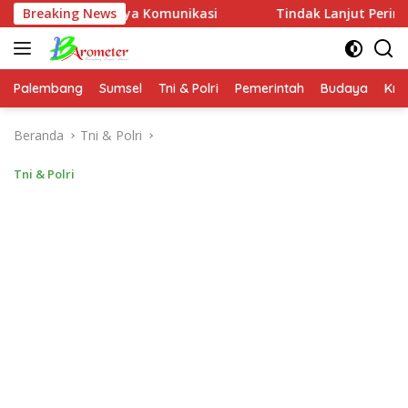
Langsung
ntingnya Komunikasi
Breaking News
Tindak Lanjut Perintah Kapolres 
ke
konten
Palembang
Sumsel
Tni & Polri
Pemerintah
Budaya
Kri
Beranda
Tni & Polri
Tni & Polri