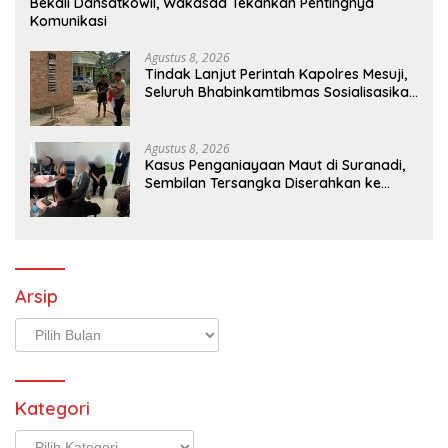
Bekali Dansatkowil, Wakasad Tekankan Pentingnya
Komunikasi
Agustus 8, 2026
Tindak Lanjut Perintah Kapolres Mesuji,
Seluruh Bhabinkamtibmas Sosialisasikan
dan Bagikan Bendera Merah Putih ke
Masyarakat
Agustus 8, 2026
Kasus Penganiayaan Maut di Suranadi,
Sembilan Tersangka Diserahkan ke
Jaksa
Arsip
Arsip
Kategori
Kategori