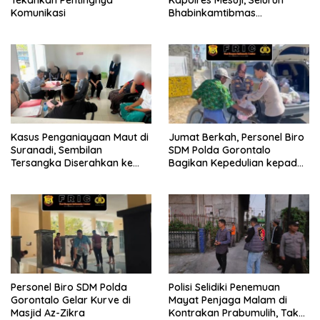
Tekankan Pentingnya
Kapolres Mesuji, Seluruh
Komunikasi
Bhabinkamtibmas
Sosialisasikan dan Bagikan
Bendera Merah Putih ke
Masyarakat
Kasus Penganiayaan Maut di
Jumat Berkah, Personel Biro
Suranadi, Sembilan
SDM Polda Gorontalo
Tersangka Diserahkan ke
Bagikan Kepedulian kepada
Jaksa
Sesama
Personel Biro SDM Polda
Polisi Selidiki Penemuan
Gorontalo Gelar Kurve di
Mayat Penjaga Malam di
Masjid Az-Zikra
Kontrakan Prabumulih, Tak