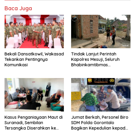
Baca Juga
Bekali Dansatkowil, Wakasad
Tindak Lanjut Perintah
Tekankan Pentingnya
Kapolres Mesuji, Seluruh
Komunikasi
Bhabinkamtibmas
Sosialisasikan dan Bagikan
Bendera Merah Putih ke
Masyarakat
Kasus Penganiayaan Maut di
Jumat Berkah, Personel Biro
Suranadi, Sembilan
SDM Polda Gorontalo
Tersangka Diserahkan ke
Bagikan Kepedulian kepada
Jaksa
Sesama