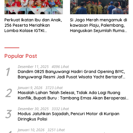
Perkuat Ikatan Ibu dan Anak,
Si Jago Merah mengamuk di
256 Peserta Meriahkan
kawasan Plaju, Palembang,
Lomba Kolase IGTKI
Hanguskan Sejumlah Rumah
Seberang Ulu II
Bedeng dan Ruko
Popular Post
1
Desember 11, 2025
4096 Lihat
Dandim 0825 Banyuwangi Hadiri Grand Opening BIYC,
Banyuwangi Resmi Jadi Pusat Wisata Yacht Bertaraf
Internasional
2
Januari 9, 2026
3723 Lihat
Masalah Lahan Telah Selesai, Tidak Ada Lagi Ruang
Konflik, Bupati Buru : Tambang Emas Akan Beroperasi
diakhir Januari 2026
3
Desember 30, 2025
3332 Lihat
Modus Jatuhkan Sajadah, Pencuri Motor di Kuripan
Diringkus Polisi
Januari 10, 2026
3251 Lihat