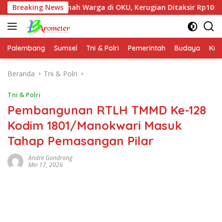
Langsung
Rumah Warga di OKU, Kerugian Ditaksir Rp100 Juta
Breaking News
Pa
ke
konten
Palembang
Sumsel
Tni & Polri
Pemerintah
Budaya
Kri
Beranda
Tni & Polri
Tni & Polri
Pembangunan RTLH TMMD Ke-128
Kodim 1801/Manokwari Masuk
Tahap Pemasangan Pilar
Andre Gondrong
Mei 17, 2026