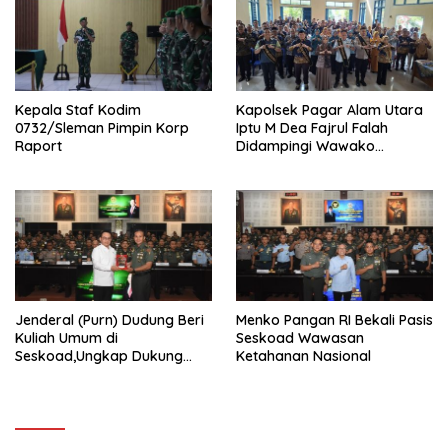
Kepala Staf Kodim
Kapolsek Pagar Alam Utara
0732/Sleman Pimpin Korp
Iptu M Dea Fajrul Falah
Raport
Didampingi Wawako
Kegiatan Genting
Jenderal (Purn) Dudung Beri
Menko Pangan RI Bekali Pasis
Kuliah Umum di
Seskoad Wawasan
Seskoad,Ungkap Dukung
Ketahanan Nasional
Program Strategis Presiden