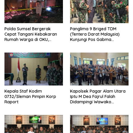
Polda Sumsel Bergerak
Panglima 9 Briged TDM
Cepat Tangani Kebakaran
(Tentera Darat Malaysia)
Rumah Warga di OKU,
Kunjungi Pos Gabma
Kerugian Ditaksir Rp100 Juta
Temajuk dan Sajingan,
Perkuat Sinergitas TNI–TDM
Kepala Staf Kodim
Kapolsek Pagar Alam Utara
0732/Sleman Pimpin Korp
Iptu M Dea Fajrul Falah
Raport
Didampingi Wawako
Kegiatan Genting