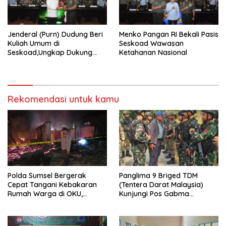
Jenderal (Purn) Dudung Beri
Menko Pangan RI Bekali Pasis
Kuliah Umum di
Seskoad Wawasan
Seskoad,Ungkap Dukung
Ketahanan Nasional
Program Strategis Presiden
Rekomendasi untuk kamu
Polda Sumsel Bergerak
Panglima 9 Briged TDM
Cepat Tangani Kebakaran
(Tentera Darat Malaysia)
Rumah Warga di OKU,
Kunjungi Pos Gabma
Kerugian Ditaksir Rp100 Juta
Temajuk dan Sajingan,
Perkuat Sinergitas TNI–TDM