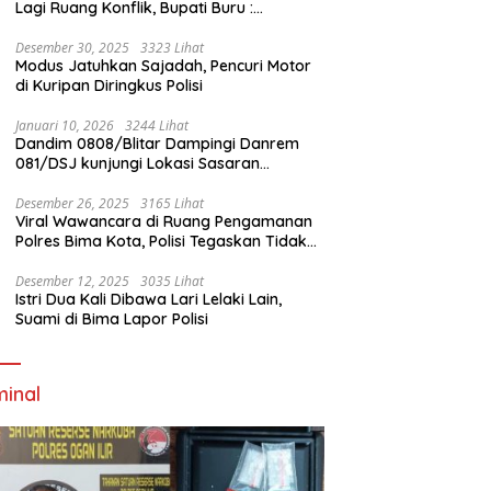
Lagi Ruang Konflik, Bupati Buru :
Tambang Emas Akan Beroperasi diakhir
Januari 2026
Desember 30, 2025
3323 Lihat
Modus Jatuhkan Sajadah, Pencuri Motor
di Kuripan Diringkus Polisi
Januari 10, 2026
3244 Lihat
Dandim 0808/Blitar Dampingi Danrem
081/DSJ kunjungi Lokasi Sasaran
Pembangunan Jembatan Gantung Di
Blitar
Desember 26, 2025
3165 Lihat
Viral Wawancara di Ruang Pengamanan
Polres Bima Kota, Polisi Tegaskan Tidak
Berizin dan Mendahului Proses Lidik
Desember 12, 2025
3035 Lihat
Istri Dua Kali Dibawa Lari Lelaki Lain,
Suami di Bima Lapor Polisi
minal