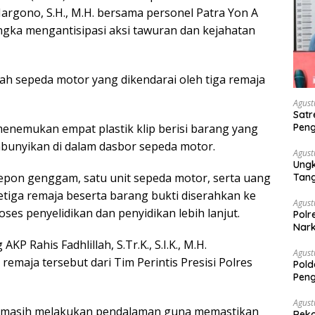
Margono, S.H., M.H. bersama personel Patra Yon A
ngka mengantisipasi aksi tawuran dan kejahatan
 sepeda motor yang dikendarai oleh tiga remaja
Agust
Satr
Peng
enemukan empat plastik klip berisi barang yang
Nark
embunyikan di dalam dasbor sepeda motor.
Agust
Ungk
elepon genggam, satu unit sepeda motor, serta uang
Tan
ketiga remaja beserta barang bukti diserahkan ke
Agust
es penyelidikan dan penyidikan lebih lanjut.
Polr
Nark
P Rahis Fadhlillah, S.Tr.K., S.I.K., M.H.
Agust
maja tersebut dari Tim Perintis Presisi Polres
Pold
Peng
Dise
Mela
Agust
ik masih melakukan pendalaman guna memastikan
Reko