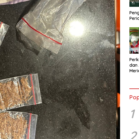
Peng
Peri
Perk
dan 
Mer
Kola
Sebe
Pop
1
2