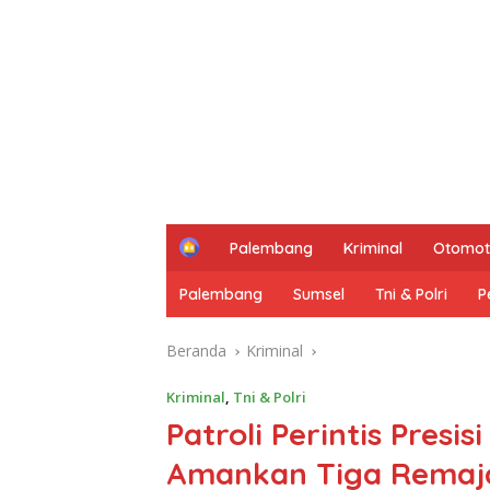
H
Palembang
Kriminal
Otomot
o
m
Palembang
Sumsel
Tni & Polri
P
e
Beranda
Kriminal
Kriminal
,
Tni & Polri
Patroli Perintis Presi
Amankan Tiga Remaja