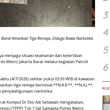
3
4
arta Barat Amankan Tiga Remaja, Diduga Bawa Narkotika
5
ya menjaga situasi keamanan dan ketertiban
res Metro Jakarta Barat melalui kegiatan Patroli
6
abtu (4/7/2026) sekitar pukul 03.50 WIB di kawasan
an tiga remaja berinisial **N.A.R.**, **N.A.J.**,
Kri
am penyalahgunaan narkotika.
arat Kompol Dr Eko Adi Setiawan mengatakan,
Presisi (TPPP) Tim 1 Sat Samapta Polres Metro