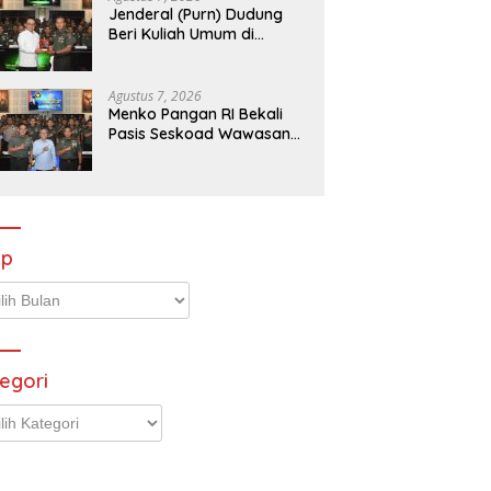
Jenderal (Purn) Dudung
Beri Kuliah Umum di
Seskoad,Ungkap Dukung
Program Strategis
Presiden
Agustus 7, 2026
Menko Pangan RI Bekali
Pasis Seskoad Wawasan
Ketahanan Nasional
ip
p
egori
gori