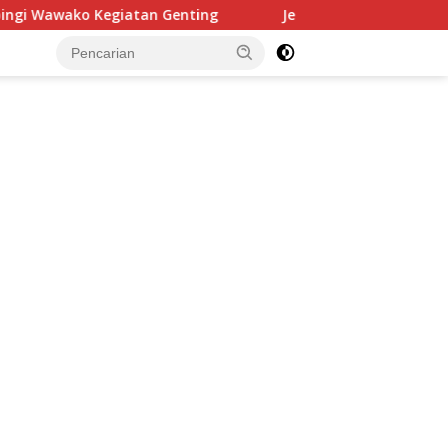
nting
Jenderal (Purn) Dudung Beri Kuliah Umum di Ses