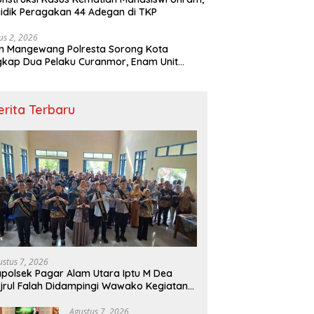
idik Peragakan 44 Adegan di TKP
us 2, 2026
m Mangewang Polresta Sorong Kota
kap Dua Pelaku Curanmor, Enam Unit
eda Motor Diamankan
erita Terbaru
ustus 7, 2026
polsek Pagar Alam Utara Iptu M Dea
jrul Falah Didampingi Wawako Kegiatan
nting
Agustus 7, 2026