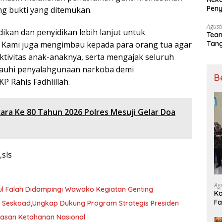
Peny
ng bukti yang ditemukan.
Agust
ikan dan penyidikan lebih lanjut untuk
Tea
Tang
 Kami juga mengimbau kepada para orang tua agar
Sep
ivitas anak-anaknya, serta mengajak seluruh
auhi penyalahgunaan narkoba demi
B
P Rahis Fadhlillah.
ara Ke 80 Tahun 2026 Polres Mesuji Gelar Doa
,sls
Ag
ul Falah Didampingi Wawako Kegiatan Genting
Ka
Fa
di Seskoad,Ungkap Dukung Program Strategis Presiden
Ge
wasan Ketahanan Nasional