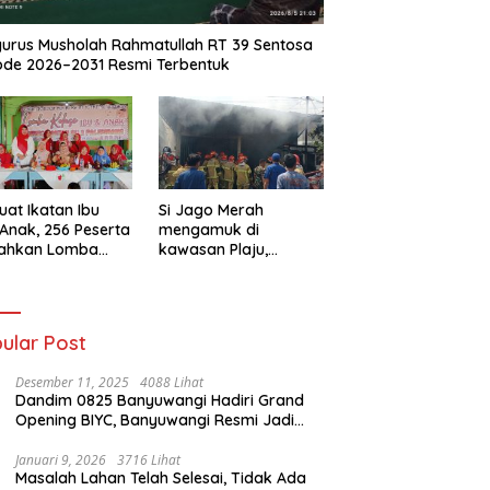
urus Musholah Rahmatullah RT 39 Sentosa
ode 2026–2031 Resmi Terbentuk
uat Ikatan Ibu
Si Jago Merah
Anak, 256 Peserta
mengamuk di
iahkan Lomba
kawasan Plaju,
se IGTKI
Palembang,
rang Ulu II
Hanguskan Sejumlah
Rumah Bedeng dan
Ruko
ular Post
Desember 11, 2025
4088 Lihat
Dandim 0825 Banyuwangi Hadiri Grand
Opening BIYC, Banyuwangi Resmi Jadi
Pusat Wisata Yacht Bertaraf Internasional
Januari 9, 2026
3716 Lihat
Masalah Lahan Telah Selesai, Tidak Ada