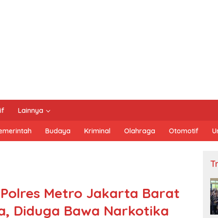
if
Lainnya
emerintah
Budaya
Kriminal
Olahraga
Otomotif
U
Tn
si Polres Metro Jakarta Barat
, Diduga Bawa Narkotika