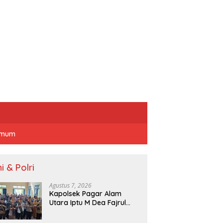
mum
i & Polri
Agustus 7, 2026
Kapolsek Pagar Alam
Utara Iptu M Dea Fajrul
Falah Didampingi Wawako
Kegiatan Genting