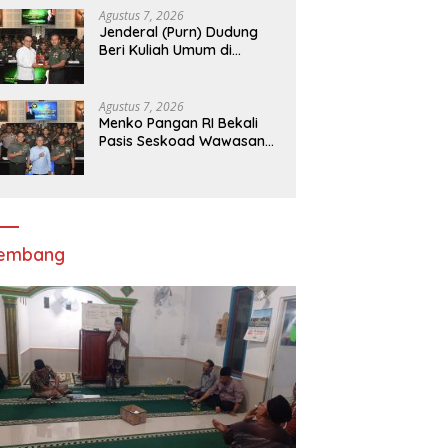
Agustus 7, 2026
Jenderal (Purn) Dudung
Beri Kuliah Umum di
Seskoad,Ungkap Dukung
Program Strategis
Presiden
Agustus 7, 2026
Menko Pangan RI Bekali
Pasis Seskoad Wawasan
Ketahanan Nasional
lembang