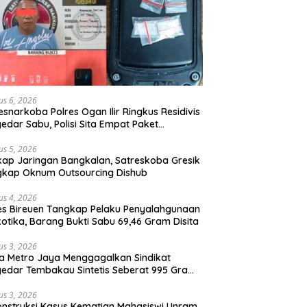
us 6, 2026
esnarkoba Polres Ogan Ilir Ringkus Residivis
edar Sabu, Polisi Sita Empat Paket
otika
us 5, 2026
ap Jaringan Bangkalan, Satreskoba Gresik
gkap Oknum Outsourcing Dishub
us 4, 2026
es Bireuen Tangkap Pelaku Penyalahgunaan
otika, Barang Bukti Sabu 69,46 Gram Disita
us 3, 2026
a Metro Jaya Menggagalkan Sindikat
edar Tembakau Sintetis Seberat 995 Gram
buah Dipemukiman Padat yang Diedarkan
lui Media Sosial
us 3, 2026
nstruksi Kasus Kematian Mahasiswi Unram,