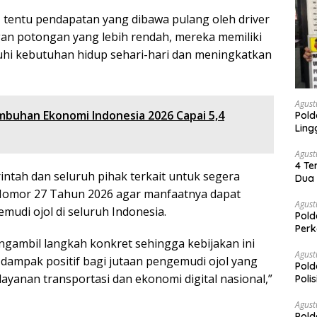
r, tentu pendapatan yang dibawa pulang oleh driver
ngan potongan yang lebih rendah, mereka memiliki
hi kebutuhan hidup sehari-hari dan meningkatkan
Agust
buhan Ekonomi Indonesia 2026 Capai 5,4
Pold
Ling
Agust
4 Te
intah dan seluruh pihak terkait untuk segera
Dua 
 Nomor 27 Tahun 2026 agar manfaatnya dapat
Agust
mudi ojol di seluruh Indonesia.
Pold
Perk
Dibe
gambil langkah konkret sehingga kebijakan ini
Timb
Agust
 dampak positif bagi jutaan pengemudi ojol yang
Pold
layanan transportasi dan ekonomi digital nasional,”
Poli
Pal
Agust
Pold