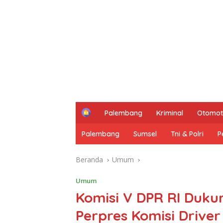
H
Palembang
Kriminal
Otomot
o
m
Palembang
Sumsel
Tni & Polri
P
e
Beranda
Umum
Umum
Komisi V DPR RI Duku
Perpres Komisi Driver