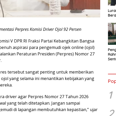
Lura
Bera
entasi Perpres Komisi Driver Ojol 92 Persen
misi V DPR RI Fraksi Partai Kebangkitan Bangsa
enuh aspirasi para pengemudi ojek online (ojol)
Peng
alankan Peraturan Presiden (Perpres) Nomor 27
Rahm
Sent
.
2026
Terb
pres tersebut sangat penting untuk memberikan
 ojol yang selama ini menantikan kebijakan yang
Pop
ereka.
1
ra driver agar Perpres Nomor 27 Tahun 2026
wal yang telah ditetapkan. Jangan sampai
2
emudi di lapangan membutuhkan kepastian,” ujar