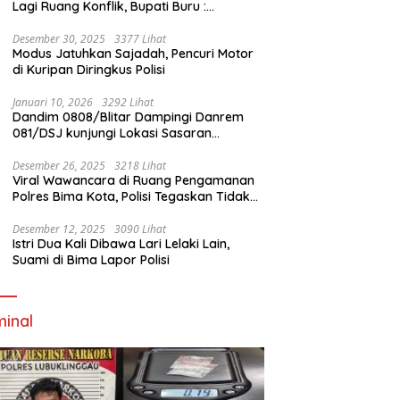
Lagi Ruang Konflik, Bupati Buru :
Tambang Emas Akan Beroperasi diakhir
Januari 2026
Desember 30, 2025
3377 Lihat
Modus Jatuhkan Sajadah, Pencuri Motor
di Kuripan Diringkus Polisi
Januari 10, 2026
3292 Lihat
Dandim 0808/Blitar Dampingi Danrem
081/DSJ kunjungi Lokasi Sasaran
Pembangunan Jembatan Gantung Di
Blitar
Desember 26, 2025
3218 Lihat
Viral Wawancara di Ruang Pengamanan
Polres Bima Kota, Polisi Tegaskan Tidak
Berizin dan Mendahului Proses Lidik
Desember 12, 2025
3090 Lihat
Istri Dua Kali Dibawa Lari Lelaki Lain,
Suami di Bima Lapor Polisi
minal