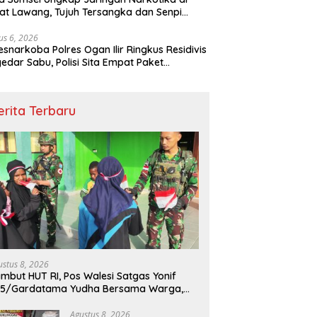
t Lawang, Tujuh Tersangka dan Senpi
itan Diamankan
us 6, 2026
esnarkoba Polres Ogan Ilir Ringkus Residivis
edar Sabu, Polisi Sita Empat Paket
otika
erita Terbaru
ustus 8, 2026
mbut HUT RI, Pos Walesi Satgas Yonif
45/Gardatama Yudha Bersama Warga,
barkan Merah Putih di Bukit Walesi
Agustus 8, 2026