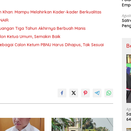
Empa
Rak
 Khan: Mampu Melahirkan Kader-kader Berkualitas
Agust
NAIR
Satr
Peng
rjuangan Tiga Tahun Akhirnya Berbuah Manis
Nark
lon Ketua Umum, Semakin Baik
bagai Calon Ketum PBNU Harus Dihapus, Tak Sesuai
B
Ag
Sa
6
Ki