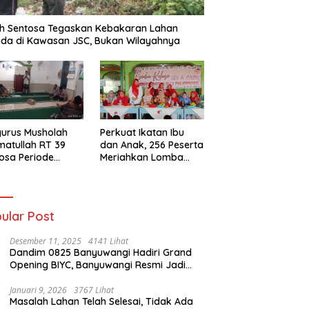
h Sentosa Tegaskan Kebakaran Lahan
da di Kawasan JSC, Bukan Wilayahnya
urus Musholah
Perkuat Ikatan Ibu
atullah RT 39
dan Anak, 256 Peserta
osa Periode
Meriahkan Lomba
–2031 Resmi
Kolase IGTKI
entuk
Seberang Ulu II
ular Post
Desember 11, 2025
4141 Lihat
Dandim 0825 Banyuwangi Hadiri Grand
Opening BIYC, Banyuwangi Resmi Jadi
Pusat Wisata Yacht Bertaraf Internasional
Januari 9, 2026
3767 Lihat
Masalah Lahan Telah Selesai, Tidak Ada