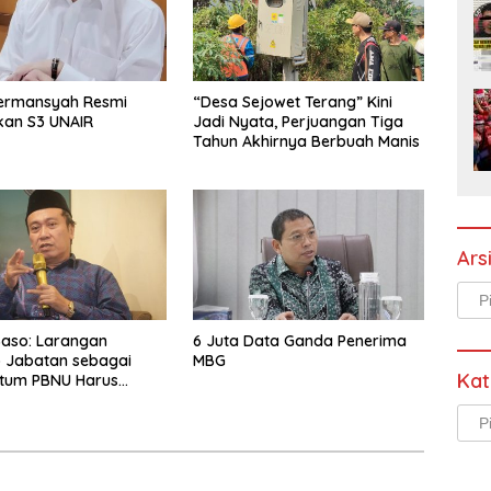
ermansyah Resmi
“Desa Sejowet Terang” Kini
kan S3 UNAIR
Jadi Nyata, Perjuangan Tiga
Tahun Akhirnya Berbuah Manis
Ars
Arsi
aso: Larangan
6 Juta Data Ganda Penerima
 Jabatan sebagai
MBG
Kat
etum PBNU Harus
 Tak Sesuai Sejarah
Kate