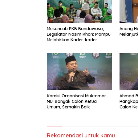
Musancab PKB Bondowoso,
Anang H
Legislator Nasim Khan: Mampu
Melanjut
Melahirkan Kader-kader
Berkualitas
Komisi Organisasi Muktamar
Ahmad B
NU: Banyak Calon Ketua
Rangkap
Umum, Semakin Baik
Calon K
Dihapus,
NU
Rekomendasi untuk kamu