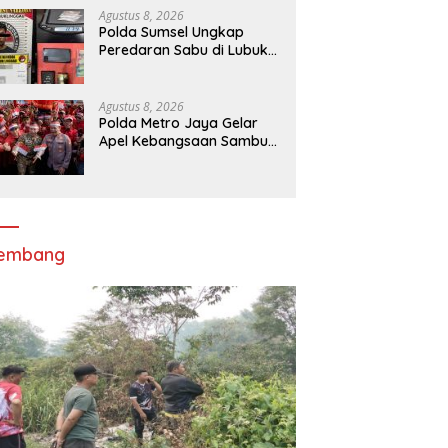
Merah Putih di Bukit Walesi
Agustus 8, 2026
Polda Sumsel Ungkap
Peredaran Sabu di Lubuk
Linggau, Tersangka RO
Diamankan
Agustus 8, 2026
Polda Metro Jaya Gelar
Apel Kebangsaan Sambut
Hari Ulang Tahun ke-81
Republik Indonesia
lembang