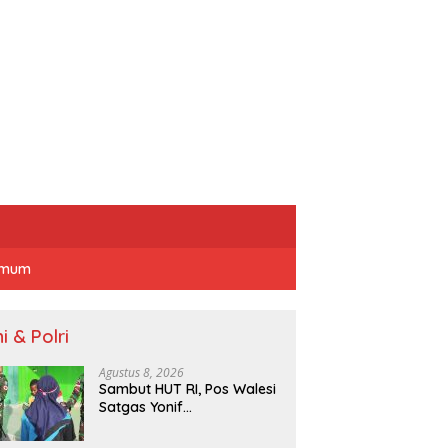
mum
i & Polri
Agustus 8, 2026
Sambut HUT RI, Pos Walesi
Satgas Yonif
645/Gardatama Yudha
Bersama Warga, Kibarkan