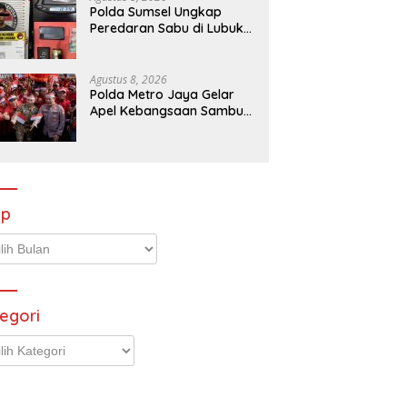
Polda Sumsel Ungkap
Peredaran Sabu di Lubuk
Linggau, Tersangka RO
Diamankan
Agustus 8, 2026
Polda Metro Jaya Gelar
Apel Kebangsaan Sambut
Hari Ulang Tahun ke-81
Republik Indonesia
ip
p
egori
gori