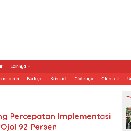
if
Lainnya
emerintah
Budaya
Kriminal
Olahraga
Otomotif
U
Tn
ng Percepatan Implementasi
 Ojol 92 Persen