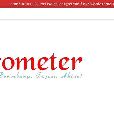
os Walesi Satgas Yonif 645/Gardatama Yudha Bersama Warga, Ki