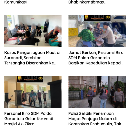
Komunikasi
Bhabinkamtibmas
Sosialisasikan dan Bagikan
Bendera Merah Putih ke
Masyarakat
Kasus Penganiayaan Maut di
Jumat Berkah, Personel Biro
Suranadi, Sembilan
SDM Polda Gorontalo
Tersangka Diserahkan ke
Bagikan Kepedulian kepada
Jaksa
Sesama
Personel Biro SDM Polda
Polisi Selidiki Penemuan
Gorontalo Gelar Kurve di
Mayat Penjaga Malam di
Masjid Az-Zikra
Kontrakan Prabumulih, Tak
Ditemukan Tanda Kekerasan