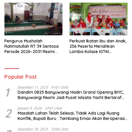
Pengurus Musholah
Perkuat Ikatan Ibu dan Anak,
Rahmatullah RT 39 Sentosa
256 Peserta Meriahkan
Periode 2026–2031 Resmi
Lomba Kolase IGTKI
Terbentuk
Seberang Ulu II
Popular Post
1
Desember 11, 2025
4161 Lihat
Dandim 0825 Banyuwangi Hadiri Grand Opening BIYC,
Banyuwangi Resmi Jadi Pusat Wisata Yacht Bertaraf
Internasional
2
Januari 9, 2026
3787 Lihat
Masalah Lahan Telah Selesai, Tidak Ada Lagi Ruang
Konflik, Bupati Buru : Tambang Emas Akan Beroperasi
diakhir Januari 2026
Desember 30, 2025
3398 Lihat