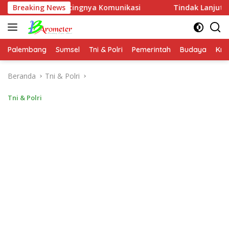
Langsung
n Pentingnya Komunikasi
Breaking News
Tindak Lanjut Perintah Kapol
ke
konten
Palembang
Sumsel
Tni & Polri
Pemerintah
Budaya
Kri
Beranda
Tni & Polri
Tni & Polri