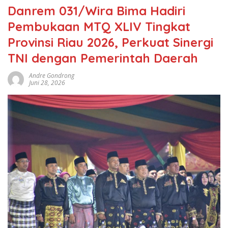
Danrem 031/Wira Bima Hadiri
Pembukaan MTQ XLIV Tingkat
Provinsi Riau 2026, Perkuat Sinergi
TNI dengan Pemerintah Daerah
Andre Gondrong
Juni 28, 2026