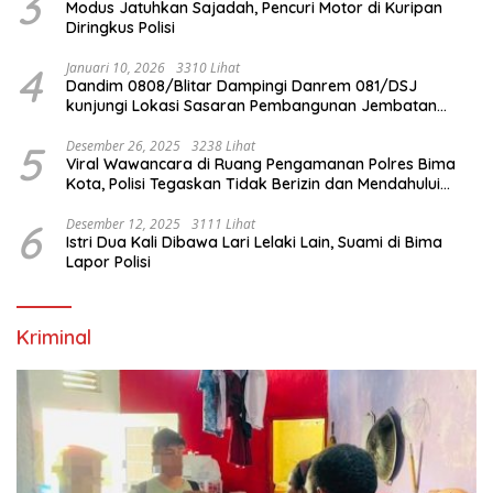
3
Modus Jatuhkan Sajadah, Pencuri Motor di Kuripan
Diringkus Polisi
4
Januari 10, 2026
3310 Lihat
Dandim 0808/Blitar Dampingi Danrem 081/DSJ
kunjungi Lokasi Sasaran Pembangunan Jembatan
Gantung Di Blitar
5
Desember 26, 2025
3238 Lihat
Viral Wawancara di Ruang Pengamanan Polres Bima
Kota, Polisi Tegaskan Tidak Berizin dan Mendahului
Proses Lidik
6
Desember 12, 2025
3111 Lihat
Istri Dua Kali Dibawa Lari Lelaki Lain, Suami di Bima
Lapor Polisi
Kriminal