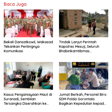
Baca Juga
Bekali Dansatkowil, Wakasad
Tindak Lanjut Perintah
Tekankan Pentingnya
Kapolres Mesuji, Seluruh
Komunikasi
Bhabinkamtibmas
Sosialisasikan dan Bagikan
Bendera Merah Putih ke
Masyarakat
Kasus Penganiayaan Maut di
Jumat Berkah, Personel Biro
Suranadi, Sembilan
SDM Polda Gorontalo
Tersangka Diserahkan ke
Bagikan Kepedulian kepada
Jaksa
Sesama