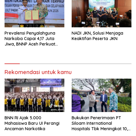
Prevalensi Penyalahguna
NADI JKN, Solusi Menjaga
Narkoba Capai 4,17 Juta
Keaktifan Peserta JKN
Jiwa, BNNP Aceh Perkuat
P4GN di Subulussalam
Rekomendasi untuk kamu
BNN RI Ajak 5.000
Bukukan Penerimaan PT
Mahasiswa Baru UI Perangi
Siloam International
Ancaman Narkotika
Hospitals Tbk Meningkat 10,6
Persen , Bamsoet Ingatkan