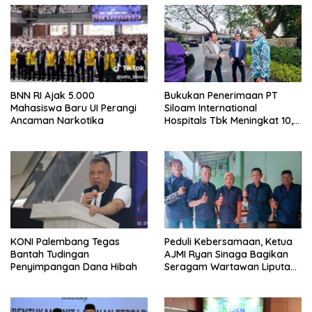
BNN RI Ajak 5.000
Bukukan Penerimaan PT
Mahasiswa Baru UI Perangi
Siloam International
Ancaman Narkotika
Hospitals Tbk Meningkat 10,6
Persen , Bamsoet Ingatkan
Industri Rumah Sakit Harus
Adaptif Hadapi Tekanan
Ekonomi Dunia
KONI Palembang Tegas
Peduli Kebersamaan, Ketua
Bantah Tudingan
AJMI Ryan Sinaga Bagikan
Penyimpangan Dana Hibah
Seragam Wartawan Liputan
Kodam I/BB dan Jajaran