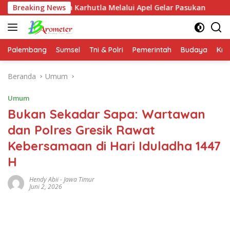
Langsung
anan Karhutla Melalui Apel Gelar Pasukan
Breaking News
BNN RI Ajak
ke
konten
Palembang
Sumsel
Tni & Polri
Pemerintah
Budaya
Kri
Beranda
Umum
Umum
Bukan Sekadar Sapa: Wartawan
dan Polres Gresik Rawat
Kebersamaan di Hari Iduladha 1447
H
Hendy Abii
-
Jawa Timur
Juni 2, 2026