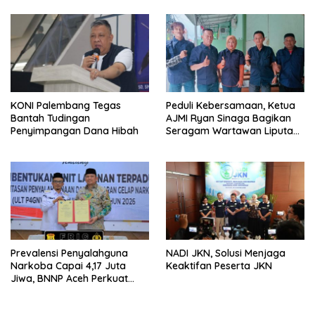
Industri Rumah Sakit Harus
Adaptif Hadapi Tekanan
Ekonomi Dunia
KONI Palembang Tegas
Peduli Kebersamaan, Ketua
Bantah Tudingan
AJMI Ryan Sinaga Bagikan
Penyimpangan Dana Hibah
Seragam Wartawan Liputan
Kodam I/BB dan Jajaran
Prevalensi Penyalahguna
NADI JKN, Solusi Menjaga
Narkoba Capai 4,17 Juta
Keaktifan Peserta JKN
Jiwa, BNNP Aceh Perkuat
P4GN di Subulussalam