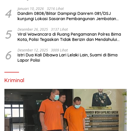
4
Januari 10, 2026
3216 Lihat
Dandim 0808/Blitar Dampingi Danrem 081/DSJ
kunjungi Lokasi Sasaran Pembangunan Jembatan
Gantung Di Blitar
5
Desember 26, 2025
3137 Lihat
Viral Wawancara di Ruang Pengamanan Polres Bima
Kota, Polisi Tegaskan Tidak Berizin dan Mendahului
Proses Lidik
6
Desember 12, 2025
3009 Lihat
Istri Dua Kali Dibawa Lari Lelaki Lain, Suami di Bima
Lapor Polisi
Kriminal