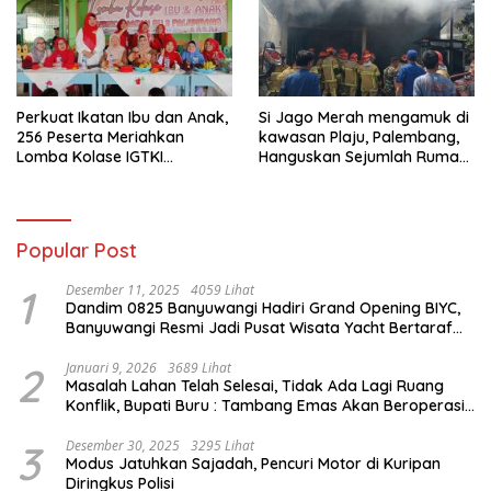
Perkuat Ikatan Ibu dan Anak,
Si Jago Merah mengamuk di
256 Peserta Meriahkan
kawasan Plaju, Palembang,
Lomba Kolase IGTKI
Hanguskan Sejumlah Rumah
Seberang Ulu II
Bedeng dan Ruko
Popular Post
1
Desember 11, 2025
4059 Lihat
Dandim 0825 Banyuwangi Hadiri Grand Opening BIYC,
Banyuwangi Resmi Jadi Pusat Wisata Yacht Bertaraf
Internasional
2
Januari 9, 2026
3689 Lihat
Masalah Lahan Telah Selesai, Tidak Ada Lagi Ruang
Konflik, Bupati Buru : Tambang Emas Akan Beroperasi
diakhir Januari 2026
3
Desember 30, 2025
3295 Lihat
Modus Jatuhkan Sajadah, Pencuri Motor di Kuripan
Diringkus Polisi