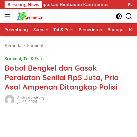
Langsung
Sampaikan Himbauan Kamtibmas
Breaking News
Polres Mesuji dan For
ke
konten
Palembang
Sumsel
Tni & Polri
Pemerintah
Budaya
Kri
Beranda
Kriminal
Kriminal
,
Tni & Polri
Bobol Bengkel dan Gasak
Peralatan Senilai Rp5 Juta, Pria
Asal Ampenan Ditangkap Polisi
Andre Gondrong
Juni 3, 2026