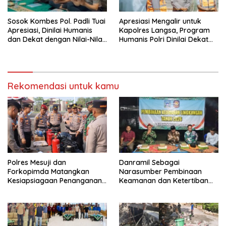
Sosok Kombes Pol. Padli Tuai
Apresiasi Mengalir untuk
Apresiasi, Dinilai Humanis
Kapolres Langsa, Program
dan Dekat dengan Nilai-Nilai
Humanis Polri Dinilai Dekat
Keagamaan
dengan Masyarakat
Rekomendasi untuk kamu
Polres Mesuji dan
Danramil Sebagai
Forkopimda Matangkan
Narasumber Pembinaan
Kesiapsiagaan Penanganan
Keamanan dan Ketertiban
Karhutla Melalui Apel Gelar
Masyarakat
Pasukan