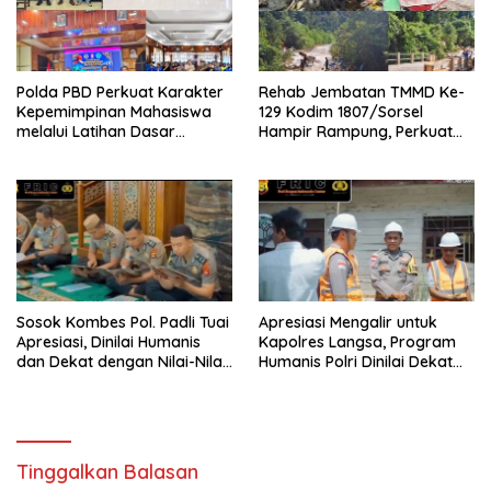
Polda PBD Perkuat Karakter
Rehab Jembatan TMMD Ke-
Kepemimpinan Mahasiswa
129 Kodim 1807/Sorsel
melalui Latihan Dasar
Hampir Rampung, Perkuat
Kepemimpinan di Universitas
Akses dan Tingkatkan
Muhammadiyah Sorong
Mobilitas Warga Kampung
Sesor
Sosok Kombes Pol. Padli Tuai
Apresiasi Mengalir untuk
Apresiasi, Dinilai Humanis
Kapolres Langsa, Program
dan Dekat dengan Nilai-Nilai
Humanis Polri Dinilai Dekat
Keagamaan
dengan Masyarakat
Tinggalkan Balasan