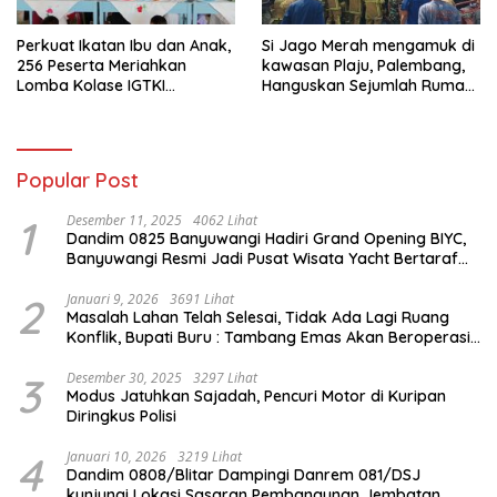
Perkuat Ikatan Ibu dan Anak,
Si Jago Merah mengamuk di
256 Peserta Meriahkan
kawasan Plaju, Palembang,
Lomba Kolase IGTKI
Hanguskan Sejumlah Rumah
Seberang Ulu II
Bedeng dan Ruko
Popular Post
1
Desember 11, 2025
4062 Lihat
Dandim 0825 Banyuwangi Hadiri Grand Opening BIYC,
Banyuwangi Resmi Jadi Pusat Wisata Yacht Bertaraf
Internasional
2
Januari 9, 2026
3691 Lihat
Masalah Lahan Telah Selesai, Tidak Ada Lagi Ruang
Konflik, Bupati Buru : Tambang Emas Akan Beroperasi
diakhir Januari 2026
3
Desember 30, 2025
3297 Lihat
Modus Jatuhkan Sajadah, Pencuri Motor di Kuripan
Diringkus Polisi
4
Januari 10, 2026
3219 Lihat
Dandim 0808/Blitar Dampingi Danrem 081/DSJ
kunjungi Lokasi Sasaran Pembangunan Jembatan