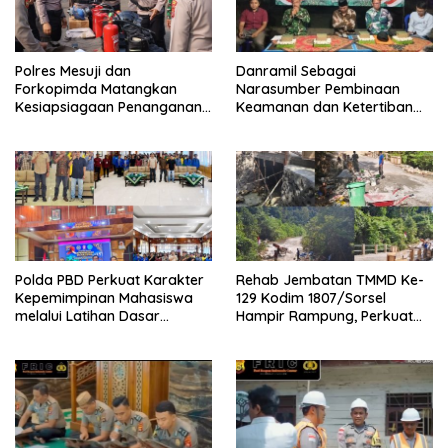
Polres Mesuji dan
Danramil Sebagai
Forkopimda Matangkan
Narasumber Pembinaan
Kesiapsiagaan Penanganan
Keamanan dan Ketertiban
Karhutla Melalui Apel Gelar
Masyarakat
Pasukan
Polda PBD Perkuat Karakter
Rehab Jembatan TMMD Ke-
Kepemimpinan Mahasiswa
129 Kodim 1807/Sorsel
melalui Latihan Dasar
Hampir Rampung, Perkuat
Kepemimpinan di Universitas
Akses dan Tingkatkan
Muhammadiyah Sorong
Mobilitas Warga Kampung
Sesor