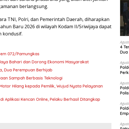
gamanan berlangsung.
ara TNI, Polri, dan Pemerintah Daerah, diharapkan
hun Baru 2026 di wilayah Kodam II/Sriwijaya dapat
 kondusif.
Agust
4 Te
Dua 
orem 072/Pamungkas
udaya Bahari dan Dorong Ekonomi Masyarakat
Agust
Pold
a, Dua Perempuan Berhijab
Perk
Dibe
laan Sampah Berbasis Teknologi
Timb
Agust
otor Hilang kepada Pemilik, Wujud Nyata Pelayanan
Pold
Poli
Pal
i Aplikasi Kencan Online, Pelaku Berhasil Ditangkap
Agust
Pold
Empa
Rak
Agust
Satr