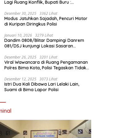
Lagi Ruang Konflik, Bupati Buru :
Tambang Emas Akan Beroperasi diakhir
Januari 2026
Desember 30, 2025
3362 Lihat
Modus Jatuhkan Sajadah, Pencuri Motor
di Kuripan Diringkus Polisi
Januari 10, 2026
3279 Lihat
Dandim 0808/Blitar Dampingi Danrem
081/DSJ kunjungi Lokasi Sasaran
Pembangunan Jembatan Gantung Di
Blitar
Desember 26, 2025
3201 Lihat
Viral Wawancara di Ruang Pengamanan
Polres Bima Kota, Polisi Tegaskan Tidak
Berizin dan Mendahului Proses Lidik
Desember 12, 2025
3073 Lihat
Istri Dua Kali Dibawa Lari Lelaki Lain,
Suami di Bima Lapor Polisi
minal