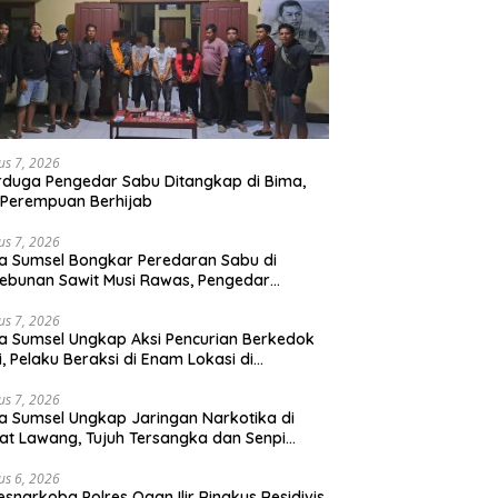
us 7, 2026
rduga Pengedar Sabu Ditangkap di Bima,
Perempuan Berhijab
us 7, 2026
a Sumsel Bongkar Peredaran Sabu di
ebunan Sawit Musi Rawas, Pengedar
kuk dengan Barang Bukti Sabu dan
angan Digital
us 7, 2026
a Sumsel Ungkap Aksi Pencurian Berkedok
si, Pelaku Beraksi di Enam Lokasi di
embang
us 7, 2026
a Sumsel Ungkap Jaringan Narkotika di
t Lawang, Tujuh Tersangka dan Senpi
itan Diamankan
us 6, 2026
esnarkoba Polres Ogan Ilir Ringkus Residivis