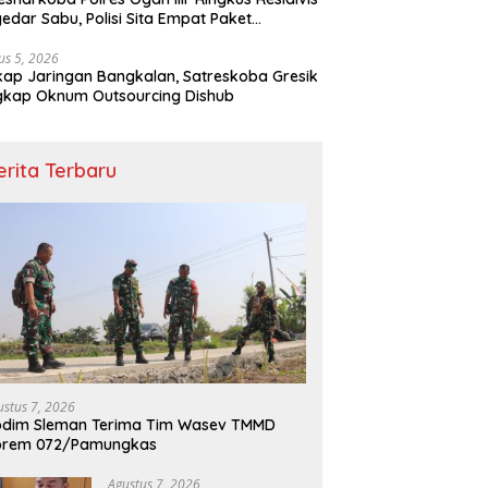
edar Sabu, Polisi Sita Empat Paket
otika
us 5, 2026
ap Jaringan Bangkalan, Satreskoba Gresik
gkap Oknum Outsourcing Dishub
erita Terbaru
ustus 7, 2026
odim Sleman Terima Tim Wasev TMMD
orem 072/Pamungkas
Agustus 7, 2026