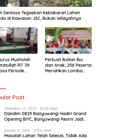
h Sentosa Tegaskan Kebakaran Lahan
da di Kawasan JSC, Bukan Wilayahnya
urus Musholah
Perkuat Ikatan Ibu
atullah RT 39
dan Anak, 256 Peserta
osa Periode
Meriahkan Lomba
–2031 Resmi
Kolase IGTKI
entuk
Seberang Ulu II
ular Post
Desember 11, 2025
4126 Lihat
Dandim 0825 Banyuwangi Hadiri Grand
Opening BIYC, Banyuwangi Resmi Jadi
Pusat Wisata Yacht Bertaraf Internasional
Januari 9, 2026
3753 Lihat
Masalah Lahan Telah Selesai, Tidak Ada