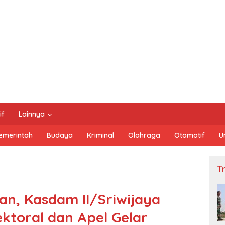
if
Lainnya
emerintah
Budaya
Kriminal
Olahraga
Otomotif
U
Tn
n, Kasdam II/Sriwijaya
ektoral dan Apel Gelar