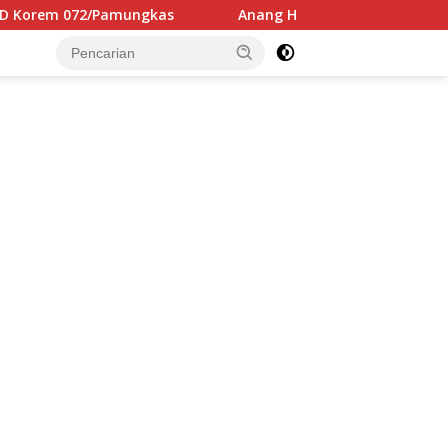
gkas
Anang Hermansyah Resmi Melanjutkan S3 UNAIR