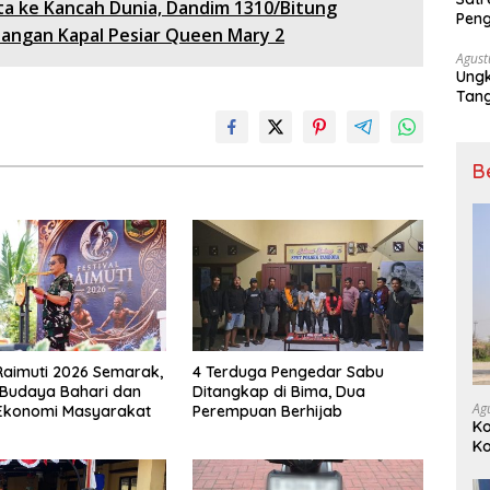
ta ke Kancah Dunia, Dandim 1310/Bitung
Peng
angan Kapal Pesiar Queen Mary 2
Nark
Agust
Ungk
Tan
B
 Raimuti 2026 Semarak,
4 Terduga Pengedar Sabu
 Budaya Bahari dan
Ditangkap di Bima, Dua
Ag
Ekonomi Masyarakat
Perempuan Berhijab
K
K