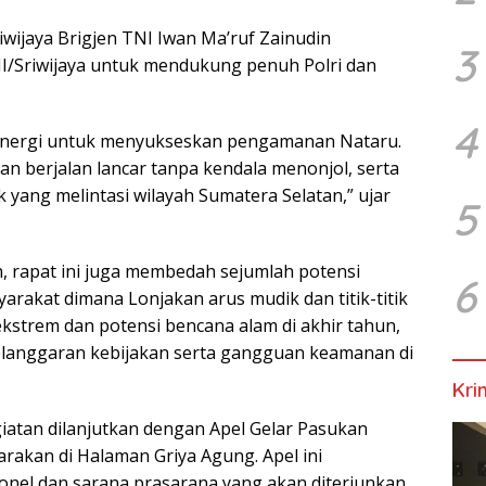
iwijaya Brigjen TNI Iwan Ma’ruf Zainudin
3
I/Sriwijaya untuk mendukung penuh Polri dan
4
ersinergi untuk menyukseskan pengamanan Nataru.
n berjalan lancar tanpa kendala menonjol, serta
ang melintasi wilayah Sumatera Selatan,” ujar
5
, rapat ini juga membedah sejumlah potensi
6
yarakat dimana Lonjakan arus mudik dan titik-titik
 ekstrem dan potensi bencana alam di akhir tahun,
elanggaran kebijakan serta gangguan keamanan di
Kri
giatan dilanjutkan dengan Apel Gelar Pasukan
arakan di Halaman Griya Agung. Apel ini
onel dan sarana prasarana yang akan diterjunkan