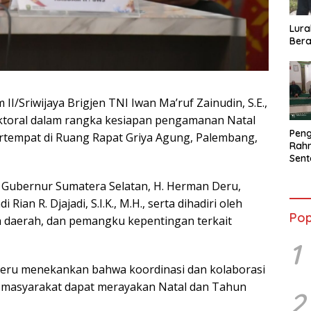
Lura
Bera
/Sriwijaya Brigjen TNI Iwan Ma’ruf Zainudin, S.E.,
ektoral dalam rangka kesiapan pengamanan Natal
Peng
rtempat di Ruang Rapat Griya Agung, Palembang,
Rahm
Sent
2026
Terb
h Gubernur Sumatera Selatan, H. Herman Deru,
Rian R. Djajadi, S.I.K., M.H., serta dihadiri oleh
Pop
h daerah, dan pemangku kepentingan terkait
1
eru menekankan bahwa koordinasi dan kolaborasi
ar masyarakat dapat merayakan Natal dan Tahun
2