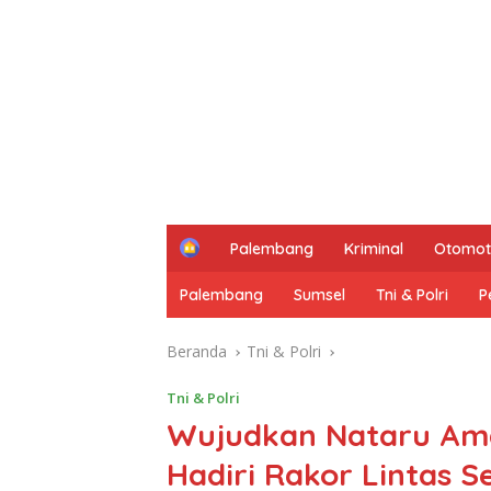
H
Palembang
Kriminal
Otomot
o
m
Palembang
Sumsel
Tni & Polri
P
e
Beranda
Tni & Polri
Tni & Polri
Wujudkan Nataru Ama
Hadiri Rakor Lintas S