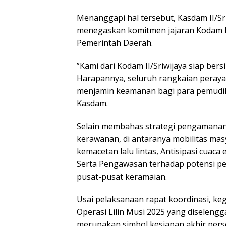
Menanggapi hal tersebut, Kasdam II/Sr
menegaskan komitmen jajaran Kodam I
Pemerintah Daerah.
​”Kami dari Kodam II/Sriwijaya siap b
Harapannya, seluruh rangkaian perayaa
menjamin keamanan bagi para pemudik y
Kasdam.
​Selain membahas strategi pengamanan
kerawanan, di antaranya ​mobilitas mas
kemacetan lalu lintas, Antisipasi cuaca
Serta Pengawasan terhadap potensi p
pusat-pusat keramaian.
​Usai pelaksanaan rapat koordinasi, ke
Operasi Lilin Musi 2025 yang diselengg
merupakan simbol kesiapan akhir pers