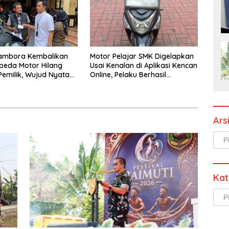
Tambora Kembalikan
Motor Pelajar SMK Digelapkan
peda Motor Hilang
Usai Kenalan di Aplikasi Kencan
emilik, Wujud Nyata
Online, Pelaku Berhasil
 Presisi Polri
Ditangkap Polsek Kembangan
Ars
Arsi
Kat
Kate