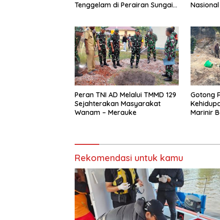
Tenggelam di Perairan Sungai
Nasional
Baung OKI
Peran TNI AD Melalui TMMD 129
Gotong 
Sejahterakan Masyarakat
Kehidupa
Wanam – Merauke
Marinir
Air Bers
Putih
Rekomendasi untuk kamu