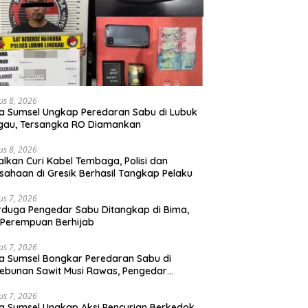
us 8, 2026
a Sumsel Ungkap Peredaran Sabu di Lubuk
gau, Tersangka RO Diamankan
us 8, 2026
lkan Curi Kabel Tembaga, Polisi dan
sahaan di Gresik Berhasil Tangkap Pelaku
us 7, 2026
rduga Pengedar Sabu Ditangkap di Bima,
Perempuan Berhijab
us 7, 2026
a Sumsel Bongkar Peredaran Sabu di
ebunan Sawit Musi Rawas, Pengedar
kuk dengan Barang Bukti Sabu dan
angan Digital
us 7, 2026
a Sumsel Ungkap Aksi Pencurian Berkedok