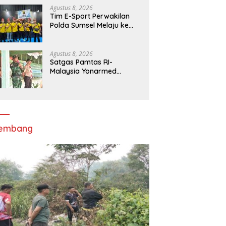
Agustus 8, 2026
Tim E-Sport Perwakilan
Polda Sumsel Melaju ke
Tingkat Nasional Kapolri
Cup 2026
Agustus 8, 2026
Satgas Pamtas RI-
Malaysia Yonarmed
19/Bogani Tanamkan
Disiplin dan Jiwa
Kepemimpinan kepada
Pelajar SMPN 1 Entikong
lembang