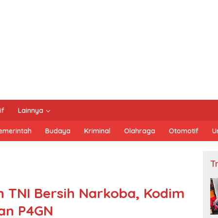
if
Lainnya
emerintah
Budaya
Kriminal
Olahraga
Otomotif
U
Tn
 TNI Bersih Narkoba, Kodim
kan P4GN