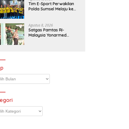
Tim E-Sport Perwakilan
Polda Sumsel Melaju ke
Tingkat Nasional Kapolri
Cup 2026
Agustus 8, 2026
Satgas Pamtas RI-
Malaysia Yonarmed
19/Bogani Tanamkan
Disiplin dan Jiwa
Kepemimpinan kepada
Pelajar SMPN 1 Entikong
ip
p
egori
gori