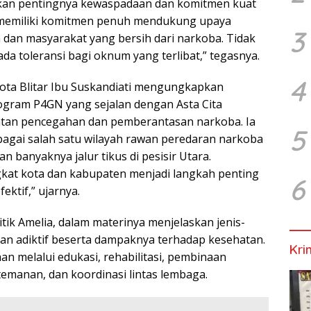
nkan pentingnya kewaspadaan dan komitmen kuat
 memiliki komitmen penuh mendukung upaya
3
 dan masyarakat yang bersih dari narkoba. Tidak
da toleransi bagi oknum yang terlibat,” tegasnya.
4
Kota Blitar Ibu Suskandiati mengungkapkan
ogram P4GN yang sejalan dengan Asta Cita
atan pencegahan dan pemberantasan narkoba. Ia
5
bagai salah satu wilayah rawan peredaran narkoba
an banyaknya jalur tikus di pesisir Utara.
gkat kota dan kabupaten menjadi langkah penting
6
ektif,” ujarnya.
itik Amelia, dalam materinya menjelaskan jenis-
ahan adiktif beserta dampaknya terhadap kesehatan.
Kri
 melalui edukasi, rehabilitasi, pembinaan
emanan, dan koordinasi lintas lembaga.