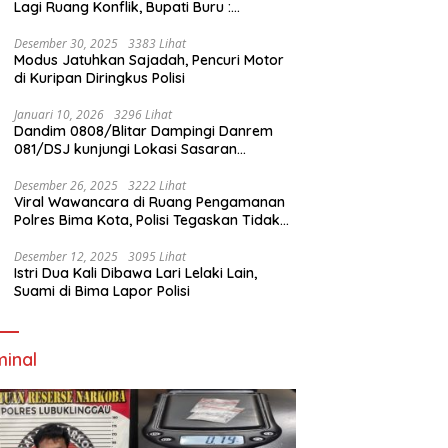
Lagi Ruang Konflik, Bupati Buru :
Tambang Emas Akan Beroperasi diakhir
Januari 2026
Desember 30, 2025
3383 Lihat
Modus Jatuhkan Sajadah, Pencuri Motor
di Kuripan Diringkus Polisi
Januari 10, 2026
3296 Lihat
Dandim 0808/Blitar Dampingi Danrem
081/DSJ kunjungi Lokasi Sasaran
Pembangunan Jembatan Gantung Di
Blitar
Desember 26, 2025
3222 Lihat
Viral Wawancara di Ruang Pengamanan
Polres Bima Kota, Polisi Tegaskan Tidak
Berizin dan Mendahului Proses Lidik
Desember 12, 2025
3095 Lihat
Istri Dua Kali Dibawa Lari Lelaki Lain,
Suami di Bima Lapor Polisi
minal