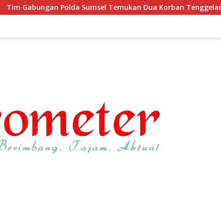
msel Temukan Dua Korban Tenggelam di Perairan Sungai Baun