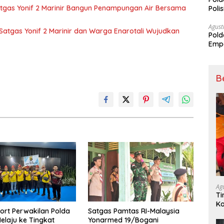
tgas Yonif 2 Marinir Bangun Penampungan Air Bersama
Poli
Pal
Agust
atgas Yonif 2 Marinir dan Warga Enarotali Wujudkan
Pold
Empa
Rak
B
Ag
Ti
Ko
ort Perwakilan Polda
Satgas Pamtas RI-Malaysia
Ba
elaju ke Tingkat
Yonarmed 19/Bogani