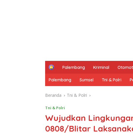
H
Palembang
Kriminal
Otomot
o
m
Palembang
Sumsel
Tni & Polri
P
e
Beranda
Tni & Polri
Tni & Polri
Wujudkan Lingkungan
0808/Blitar Laksana