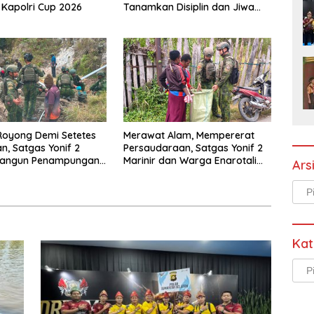
 Kapolri Cup 2026
Tanamkan Disiplin dan Jiwa
Kepemimpinan kepada Pelajar
SMPN 1 Entikong
Royong Demi Setetes
Merawat Alam, Mempererat
n, Satgas Yonif 2
Persaudaraan, Satgas Yonif 2
 Bangun Penampungan
Marinir dan Warga Enarotali
Ars
ama Masyarakat Pasir
Wujudkan Paniai Bersih,
Indonesia Asri
Arsi
Kat
Kate