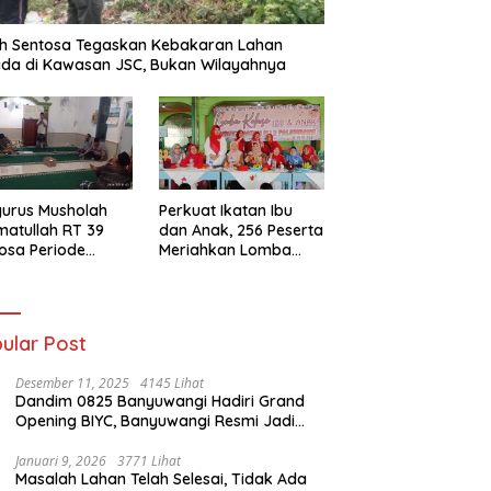
h Sentosa Tegaskan Kebakaran Lahan
da di Kawasan JSC, Bukan Wilayahnya
urus Musholah
Perkuat Ikatan Ibu
atullah RT 39
dan Anak, 256 Peserta
osa Periode
Meriahkan Lomba
–2031 Resmi
Kolase IGTKI
entuk
Seberang Ulu II
ular Post
Desember 11, 2025
4145 Lihat
Dandim 0825 Banyuwangi Hadiri Grand
Opening BIYC, Banyuwangi Resmi Jadi
Pusat Wisata Yacht Bertaraf Internasional
Januari 9, 2026
3771 Lihat
Masalah Lahan Telah Selesai, Tidak Ada