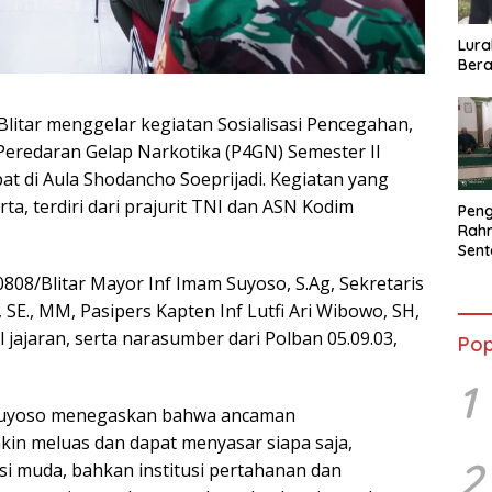
Lura
Bera
Blitar menggelar kegiatan Sosialisasi Pencegahan,
eredaran Gelap Narkotika (P4GN) Semester II
at di Aula Shodancho Soeprijadi. Kegiatan yang
rta, terdiri dari prajurit TNI dan ASN Kodim
Peng
Rahm
Sent
2026
808/Blitar Mayor Inf Imam Suyoso, S.Ag, Sekretaris
Terb
 SE., MM, Pasipers Kapten Inf Lutfi Ari Wibowo, SH,
l jajaran, serta narasumber dari Polban 05.09.03,
Pop
1
Suyoso menegaskan bahwa ancaman
kin meluas dan dapat menyasar siapa saja,
2
i muda, bahkan institusi pertahanan dan