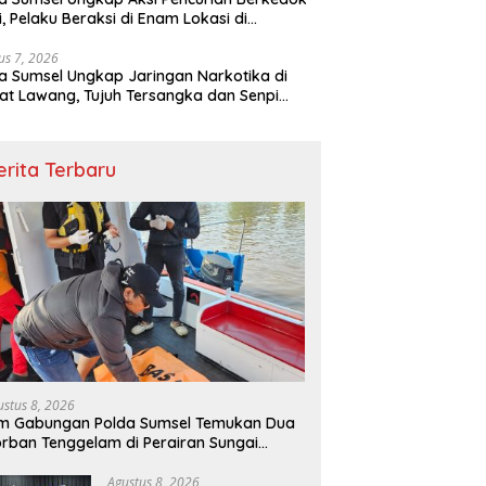
si, Pelaku Beraksi di Enam Lokasi di
embang
us 7, 2026
a Sumsel Ungkap Jaringan Narkotika di
t Lawang, Tujuh Tersangka dan Senpi
itan Diamankan
erita Terbaru
ustus 8, 2026
m Gabungan Polda Sumsel Temukan Dua
rban Tenggelam di Perairan Sungai
ung OKI
Agustus 8, 2026