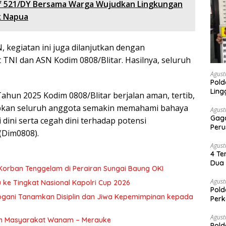
if 521/DY Bersama Warga Wujudkan Lingkungan
ik Napua
 kegiatan ini juga dilanjutkan dengan
 TNI dan ASN Kodim 0808/Blitar. Hasilnya, seluruh
Agust
Pold
Ling
Tahun 2025 Kodim 0808/Blitar berjalan aman, tertib,
arapkan seluruh anggota semakin memahami bahaya
Agust
Gaga
dini serta cegah dini terhadap potensi
Peru
(Dim0808).
Agust
4 Te
Dua 
orban Tenggelam di Perairan Sungai Baung OKI
Agust
 ke Tingkat Nasional Kapolri Cup 2026
Pold
ogani Tanamkan Disiplin dan Jiwa Kepemimpinan kepada
Perk
Dibe
Timb
Agust
kan Masyarakat Wanam – Merauke
Pold