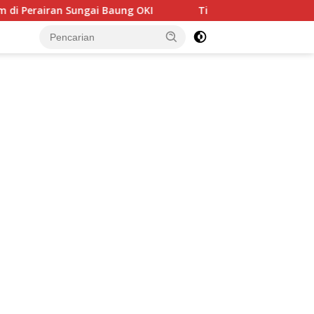
g OKI
Tim E-Sport Perwakilan Polda Sumsel Melaju ke T