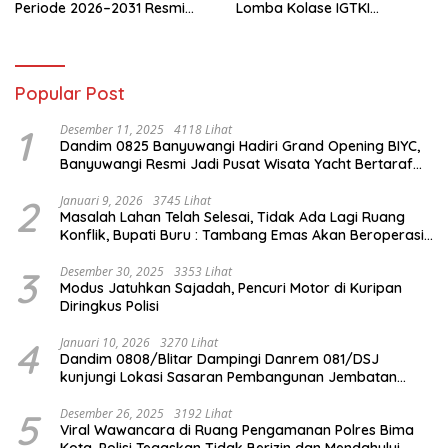
Periode 2026–2031 Resmi
Lomba Kolase IGTKI
Terbentuk
Seberang Ulu II
Popular Post
1
Desember 11, 2025
4118 Lihat
Dandim 0825 Banyuwangi Hadiri Grand Opening BIYC,
Banyuwangi Resmi Jadi Pusat Wisata Yacht Bertaraf
Internasional
2
Januari 9, 2026
3745 Lihat
Masalah Lahan Telah Selesai, Tidak Ada Lagi Ruang
Konflik, Bupati Buru : Tambang Emas Akan Beroperasi
diakhir Januari 2026
3
Desember 30, 2025
3353 Lihat
Modus Jatuhkan Sajadah, Pencuri Motor di Kuripan
Diringkus Polisi
4
Januari 10, 2026
3270 Lihat
Dandim 0808/Blitar Dampingi Danrem 081/DSJ
kunjungi Lokasi Sasaran Pembangunan Jembatan
Gantung Di Blitar
5
Desember 26, 2025
3192 Lihat
Viral Wawancara di Ruang Pengamanan Polres Bima