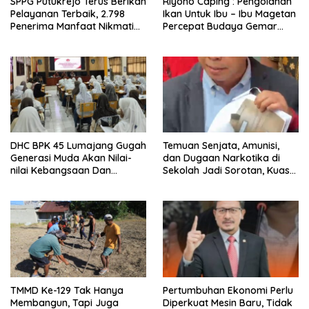
SPPG Putukrejo Terus Berikan
Riyono Caping : Pengolahan
Pelayanan Terbaik, 2.798
Ikan Untuk Ibu – Ibu Magetan
Penerima Manfaat Nikmati
Percepat Budaya Gemar
MBG Bergizi
Ikan
DHC BPK 45 Lumajang Gugah
Temuan Senjata, Amunisi,
Generasi Muda Akan Nilai-
dan Dugaan Narkotika di
nilai Kebangsaan Dan
Sekolah Jadi Sorotan, Kuasa
Nasionalisme
Hukum Minta Pengusutan
Menyeluruh
TMMD Ke-129 Tak Hanya
Pertumbuhan Ekonomi Perlu
Membangun, Tapi Juga
Diperkuat Mesin Baru, Tidak