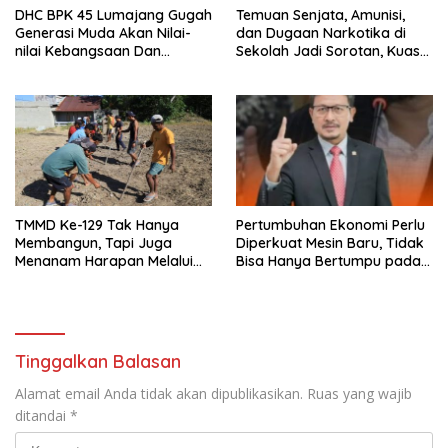
DHC BPK 45 Lumajang Gugah
Temuan Senjata, Amunisi,
Generasi Muda Akan Nilai-
dan Dugaan Narkotika di
nilai Kebangsaan Dan
Sekolah Jadi Sorotan, Kuasa
Nasionalisme
Hukum Minta Pengusutan
Menyeluruh
TMMD Ke-129 Tak Hanya
Pertumbuhan Ekonomi Perlu
Membangun, Tapi Juga
Diperkuat Mesin Baru, Tidak
Menanam Harapan Melalui
Bisa Hanya Bertumpu pada
Ketahanan Pangan
Konsumsi
Tinggalkan Balasan
Alamat email Anda tidak akan dipublikasikan.
Ruas yang wajib
ditandai
*