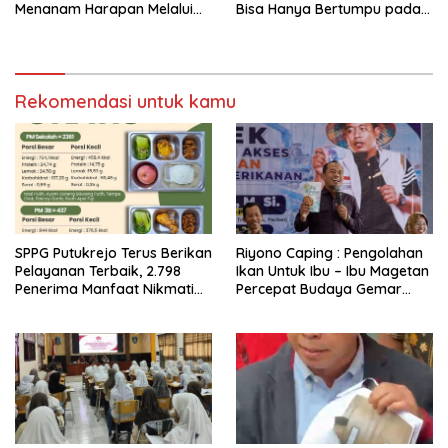
Menanam Harapan Melalui
Bisa Hanya Bertumpu pada
Ketahanan Pangan
Konsumsi
Rekomendasi untuk kamu
SPPG Putukrejo Terus Berikan
Riyono Caping : Pengolahan
Pelayanan Terbaik, 2.798
Ikan Untuk Ibu – Ibu Magetan
Penerima Manfaat Nikmati
Percepat Budaya Gemar
MBG Bergizi
Ikan