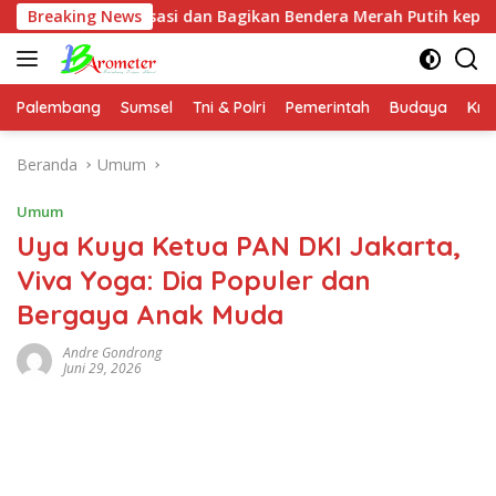
Langsung
ialisasi dan Bagikan Bendera Merah Putih kepada Warga dan Pe
Breaking News
ke
konten
Palembang
Sumsel
Tni & Polri
Pemerintah
Budaya
Kri
Beranda
Umum
Umum
Uya Kuya Ketua PAN DKI Jakarta,
Viva Yoga: Dia Populer dan
Bergaya Anak Muda
Andre Gondrong
Juni 29, 2026