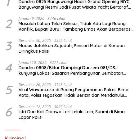
1
Dandim 0825 Banyuwangi Hadiri Grand Opening BIYC,
Banyuwangi Resmi Jadi Pusat Wisata Yacht Bertaraf
Internasional
2
Januari 9, 2026
3746 Lihat
Masalah Lahan Telah Selesai, Tidak Ada Lagi Ruang
Konflik, Bupati Buru : Tambang Emas Akan Beroperasi
diakhir Januari 2026
3
Desember 30, 2025
3355 Lihat
Modus Jatuhkan Sajadah, Pencuri Motor di Kuripan
Diringkus Polisi
4
Januari 10, 2026
3271 Lihat
Dandim 0808/Blitar Dampingi Danrem 081/DSJ
kunjungi Lokasi Sasaran Pembangunan Jembatan
Gantung Di Blitar
5
Desember 26, 2025
3193 Lihat
Viral Wawancara di Ruang Pengamanan Polres Bima
Kota, Polisi Tegaskan Tidak Berizin dan Mendahului
Proses Lidik
6
Desember 12, 2025
3065 Lihat
Istri Dua Kali Dibawa Lari Lelaki Lain, Suami di Bima
Lapor Polisi
Kriminal