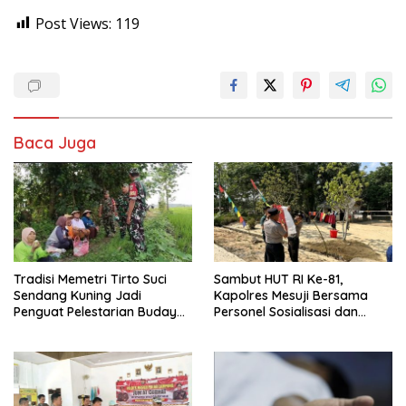
Post Views:
119
Baca Juga
Tradisi Memetri Tirto Suci
Sambut HUT RI Ke-81,
Sendang Kuning Jadi
Kapolres Mesuji Bersama
Penguat Pelestarian Budaya
Personel Sosialisasi dan
di Sambirejo
Bagikan Bendera Merah
Putih kepada Warga dan
Pengguna Jalan