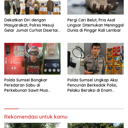
Dekatkan Diri dengan
Pergi Cari Belut, Pria Asal
Masyarakat, Polres Mesuji
Lingsar Ditemukan Meninggal
Gelar Jumat Curhat Disertai
Dunia di Pinggir Kali Lembar
Bakti Sosial
Polda Sumsel Bongkar
Polda Sumsel Ungkap Aksi
Peredaran Sabu di
Pencurian Berkedok Polisi,
Perkebunan Sawit Musi
Pelaku Beraksi di Enam
Rawas, Pengedar Dibekuk
Lokasi di Palembang
dengan Barang Bukti Sabu
dan Timbangan Digital
Rekomendasi untuk kamu