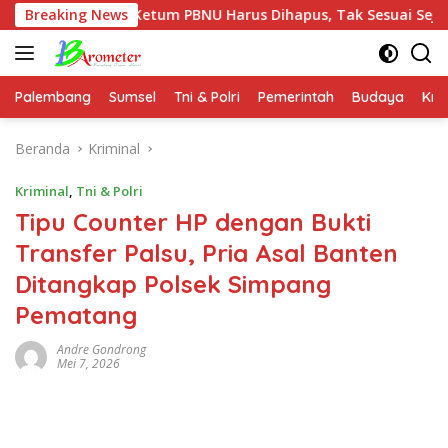
Langsung
on Ketum PBNU Harus Dihapus, Tak Sesuai Sejarah NU
Breaking News
ke
konten
Palembang
Sumsel
Tni & Polri
Pemerintah
Budaya
Kri
Beranda
Kriminal
Kriminal
,
Tni & Polri
Tipu Counter HP dengan Bukti
Transfer Palsu, Pria Asal Banten
Ditangkap Polsek Simpang
Pematang
Andre Gondrong
Mei 7, 2026