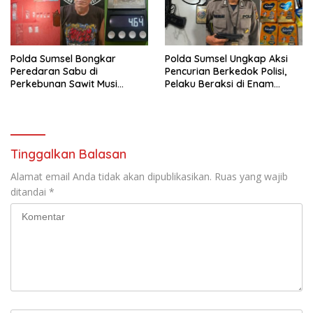
Polda Sumsel Bongkar
Polda Sumsel Ungkap Aksi
Peredaran Sabu di
Pencurian Berkedok Polisi,
Perkebunan Sawit Musi
Pelaku Beraksi di Enam
Rawas, Pengedar Dibekuk
Lokasi di Palembang
dengan Barang Bukti Sabu
dan Timbangan Digital
Tinggalkan Balasan
Alamat email Anda tidak akan dipublikasikan.
Ruas yang wajib
ditandai
*