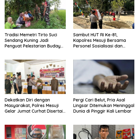
Tradisi Memetri Tirto Suci
Sambut HUT RI Ke-81,
Sendang Kuning Jadi
Kapolres Mesuji Bersama
Penguat Pelestarian Budaya
Personel Sosialisasi dan
di Sambirejo
Bagikan Bendera Merah
Putih kepada Warga dan
Pengguna Jalan
Dekatkan Diri dengan
Pergi Cari Belut, Pria Asal
Masyarakat, Polres Mesuji
Lingsar Ditemukan Meninggal
Gelar Jumat Curhat Disertai
Dunia di Pinggir Kali Lembar
Bakti Sosial