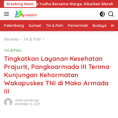
Langsung
atama Yudha Bersama Warga, Kibarkan Merah Putih di Bukit Wa
Breaking News
ke
konten
Palembang
Sumsel
Tni & Polri
Pemerintah
Budaya
Kri
Beranda
Tni & Polri
Tni & Polri
Tingkatkan Layanan Kesehatan
Prajurit, Pangkoarmada III Terima
Kunjungan Kehormatan
Wakapuskes TNI di Mako Armada
III
Andre Gondrong
Desember 8, 2025