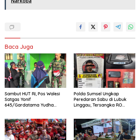
Narkoba
Baca Juga
Sambut HUT RI, Pos Walesi
Polda Sumsel Ungkap
Satgas Yonif
Peredaran Sabu di Lubuk
645/Gardatama Yudha
Linggau, Tersangka RO
Bersama Warga, Kibarkan
Diamankan
Merah Putih di Bukit Walesi