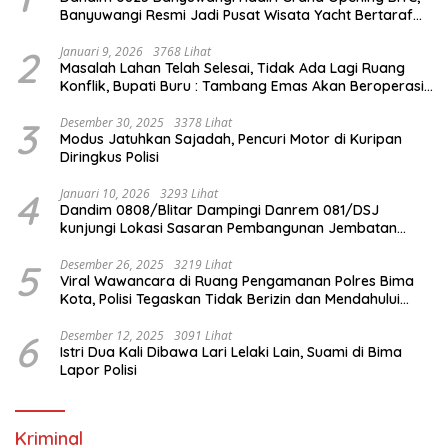
Banyuwangi Resmi Jadi Pusat Wisata Yacht Bertaraf
Internasional
2
Januari 9, 2026
3768 Lihat
Masalah Lahan Telah Selesai, Tidak Ada Lagi Ruang
Konflik, Bupati Buru : Tambang Emas Akan Beroperasi
diakhir Januari 2026
3
Desember 30, 2025
3378 Lihat
Modus Jatuhkan Sajadah, Pencuri Motor di Kuripan
Diringkus Polisi
4
Januari 10, 2026
3293 Lihat
Dandim 0808/Blitar Dampingi Danrem 081/DSJ
kunjungi Lokasi Sasaran Pembangunan Jembatan
Gantung Di Blitar
5
Desember 26, 2025
3219 Lihat
Viral Wawancara di Ruang Pengamanan Polres Bima
Kota, Polisi Tegaskan Tidak Berizin dan Mendahului
Proses Lidik
6
Desember 12, 2025
3091 Lihat
Istri Dua Kali Dibawa Lari Lelaki Lain, Suami di Bima
Lapor Polisi
Kriminal