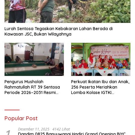
Lurah Sentosa Tegaskan Kebakaran Lahan Berada di
Kawasan JSC, Bukan Wilayahnya
Pengurus Musholah
Perkuat Ikatan Ibu dan Anak,
Rahmatullah RT 39 Sentosa
256 Peserta Meriahkan
Periode 2026–2031 Resmi
Lomba Kolase IGTKI
Terbentuk
Seberang Ulu II
Popular Post
1
Desember 11, 2025
4142 Lihat
Dandim 0825 Banyuwangi Hadiri Grand Opening BIYC,