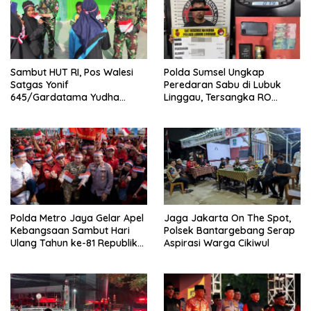
Sambut HUT RI, Pos Walesi
Polda Sumsel Ungkap
Satgas Yonif
Peredaran Sabu di Lubuk
645/Gardatama Yudha
Linggau, Tersangka RO
Bersama Warga, Kibarkan
Diamankan
Merah Putih di Bukit Walesi
Polda Metro Jaya Gelar Apel
Jaga Jakarta On The Spot,
Kebangsaan Sambut Hari
Polsek Bantargebang Serap
Ulang Tahun ke-81 Republik
Aspirasi Warga Cikiwul
Indonesia