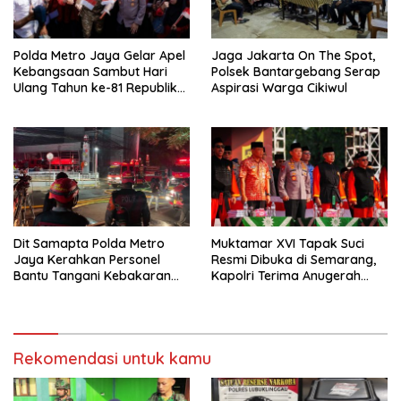
Polda Metro Jaya Gelar Apel
Jaga Jakarta On The Spot,
Kebangsaan Sambut Hari
Polsek Bantargebang Serap
Ulang Tahun ke-81 Republik
Aspirasi Warga Cikiwul
Indonesia
Dit Samapta Polda Metro
Muktamar XVI Tapak Suci
Jaya Kerahkan Personel
Resmi Dibuka di Semarang,
Bantu Tangani Kebakaran
Kapolri Terima Anugerah
Gedung Bapenda
Anggota Kehormatan
Rekomendasi untuk kamu