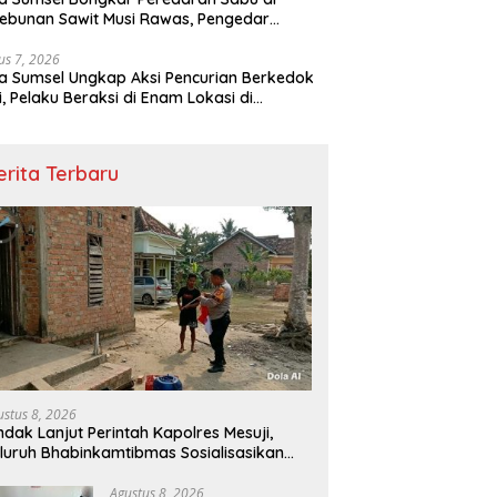
ebunan Sawit Musi Rawas, Pengedar
kuk dengan Barang Bukti Sabu dan
angan Digital
us 7, 2026
a Sumsel Ungkap Aksi Pencurian Berkedok
si, Pelaku Beraksi di Enam Lokasi di
embang
erita Terbaru
ustus 8, 2026
ndak Lanjut Perintah Kapolres Mesuji,
luruh Bhabinkamtibmas Sosialisasikan
n Bagikan Bendera Merah Putih ke
asyarakat
Agustus 8, 2026