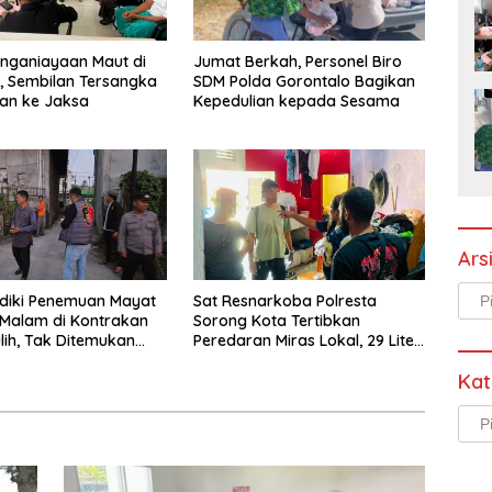
nganiayaan Maut di
Jumat Berkah, Personel Biro
, Sembilan Tersangka
SDM Polda Gorontalo Bagikan
an ke Jaksa
Kepedulian kepada Sesama
Ars
Arsi
elidiki Penemuan Mayat
Sat Resnarkoba Polresta
Malam di Kontrakan
Sorong Kota Tertibkan
ih, Tak Ditemukan
Peredaran Miras Lokal, 29 Liter
ekerasan
Cap Tikus Diamankan
Kat
Kate