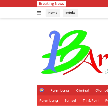
Langsung
Breaking News
Tindak Lanjut Perintah 
ke
konten
Home
Indeks
H
Palembang
Kriminal
Otomot
o
m
Palembang
Sumsel
Tni & Polri
P
e