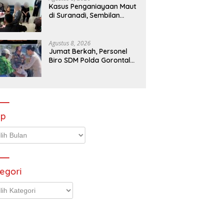
Kasus Penganiayaan Maut
di Suranadi, Sembilan
Tersangka Diserahkan ke
Jaksa
Agustus 8, 2026
Jumat Berkah, Personel
Biro SDM Polda Gorontalo
Bagikan Kepedulian
kepada Sesama
ip
p
egori
gori