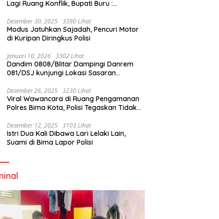
Lagi Ruang Konflik, Bupati Buru :
Tambang Emas Akan Beroperasi diakhir
Januari 2026
Desember 30, 2025
3390 Lihat
Modus Jatuhkan Sajadah, Pencuri Motor
di Kuripan Diringkus Polisi
Januari 10, 2026
3302 Lihat
Dandim 0808/Blitar Dampingi Danrem
081/DSJ kunjungi Lokasi Sasaran
Pembangunan Jembatan Gantung Di
Blitar
Desember 26, 2025
3230 Lihat
Viral Wawancara di Ruang Pengamanan
Polres Bima Kota, Polisi Tegaskan Tidak
Berizin dan Mendahului Proses Lidik
Desember 12, 2025
3103 Lihat
Istri Dua Kali Dibawa Lari Lelaki Lain,
Suami di Bima Lapor Polisi
minal