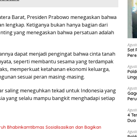
atera Barat, Presiden Prabowo menegaskan bahwa
kan lengkap. Ketiganya bukan hanya bagian dari
penting yang menegaskan bahwa persatuan adalah
Agust
Sat 
nnya dapat menjadi pengingat bahwa cinta tanah
Pere
Dia
n nyata, seperti membantu sesama yang terdampak
Agust
hoaks, memperkuat ketahanan ekonomi keluarga,
Pold
angunan sesuai peran masing-masing.
Ling
Agust
r saling meneguhkan tekad untuk Indonesia yang
Gaga
sia yang selalu mampu bangkit menghadapi setiap
Peru
Agust
4 Te
Dua 
luruh Bhabinkamtibmas Sosialisasikan dan Bagikan
Agust
Pold