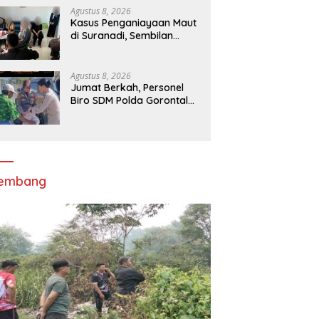
Bagikan Bendera Merah
Agustus 8, 2026
Putih ke Masyarakat
Kasus Penganiayaan Maut
di Suranadi, Sembilan
Tersangka Diserahkan ke
Jaksa
Agustus 8, 2026
Jumat Berkah, Personel
Biro SDM Polda Gorontalo
Bagikan Kepedulian
kepada Sesama
lembang