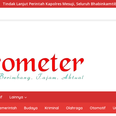
Kapolres Mesuji, Seluruh Bhabinkamtibmas Sosialisasikan dan 
if
Lainnya
emerintah
Budaya
Kriminal
Olahraga
Otomotif
U