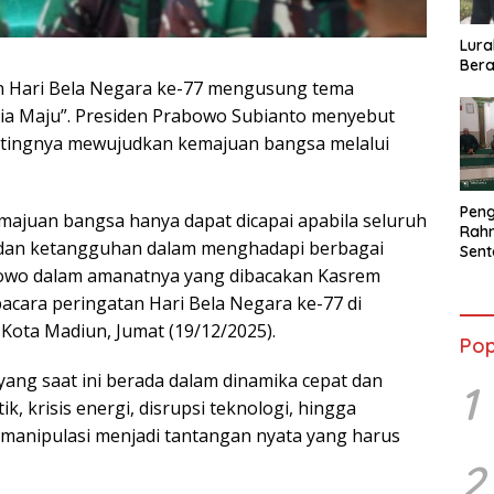
Lura
Bera
n Hari Bela Negara ke-77 mengusung tema
ia Maju”. Presiden Prabowo Subianto menyebut
tingnya mewujudkan kemajuan bangsa melalui
Peng
majuan bangsa hanya dapat dicapai apabila seluruh
Rahm
in dan ketangguhan dalam menghadapi berbagai
Sent
2026
bowo dalam amanatnya yang dibacakan Kasrem
Terb
pacara peringatan Hari Bela Negara ke-77 di
Kota Madiun, Jumat (19/12/2025).
Pop
yang saat ini berada dalam dinamika cepat dan
1
ik, krisis energi, disrupsi teknologi, hingga
imanipulasi menjadi tantangan nyata yang harus
2