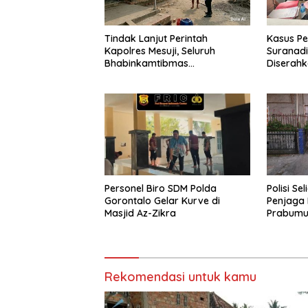
Tindak Lanjut Perintah
Kasus Pe
Kapolres Mesuji, Seluruh
Suranadi
Bhabinkamtibmas
Diserahk
Sosialisasikan dan Bagikan
Bendera Merah Putih ke
Masyarakat
Personel Biro SDM Polda
Polisi S
Gorontalo Gelar Kurve di
Penjaga 
Masjid Az-Zikra
Prabumul
Tanda K
Rekomendasi untuk kamu