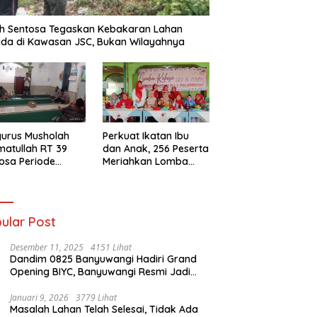
h Sentosa Tegaskan Kebakaran Lahan
da di Kawasan JSC, Bukan Wilayahnya
urus Musholah
Perkuat Ikatan Ibu
atullah RT 39
dan Anak, 256 Peserta
osa Periode
Meriahkan Lomba
–2031 Resmi
Kolase IGTKI
entuk
Seberang Ulu II
ular Post
Desember 11, 2025
4151 Lihat
Dandim 0825 Banyuwangi Hadiri Grand
Opening BIYC, Banyuwangi Resmi Jadi
Pusat Wisata Yacht Bertaraf Internasional
Januari 9, 2026
3779 Lihat
Masalah Lahan Telah Selesai, Tidak Ada