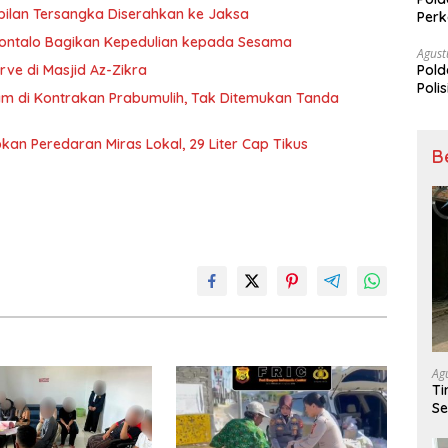
bilan Tersangka Diserahkan ke Jaksa
Perk
Dibe
rontalo Bagikan Kepedulian kepada Sesama
Timb
Agust
Pold
rve di Masjid Az-Zikra
Poli
lam di Kontrakan Prabumulih, Tak Ditemukan Tanda
Pal
kan Peredaran Miras Lokal, 29 Liter Cap Tikus
B
Ag
Ti
Se
da
M