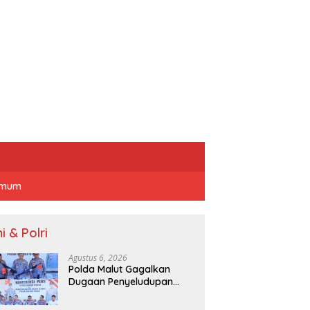
mum
i & Polri
Agustus 6, 2026
Polda Malut Gagalkan
Dugaan Penyeludupan
Senpi Beserta Amunisi Ke
Papua Melalui Lintas