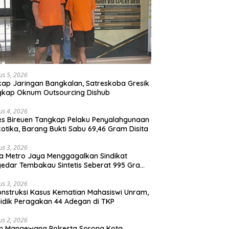
us 5, 2026
ap Jaringan Bangkalan, Satreskoba Gresik
gkap Oknum Outsourcing Dishub
us 4, 2026
es Bireuen Tangkap Pelaku Penyalahgunaan
otika, Barang Bukti Sabu 69,46 Gram Disita
us 3, 2026
a Metro Jaya Menggagalkan Sindikat
edar Tembakau Sintetis Seberat 995 Gram
buah Dipemukiman Padat yang Diedarkan
lui Media Sosial
us 3, 2026
nstruksi Kasus Kematian Mahasiswi Unram,
idik Peragakan 44 Adegan di TKP
us 2, 2026
m Mangewang Polresta Sorong Kota