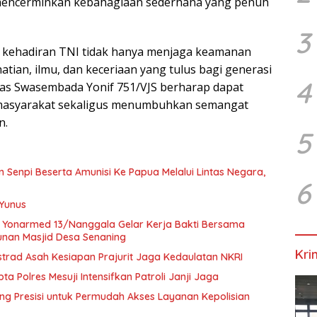
mencerminkan kebahagiaan sederhana yang penuh
3
wa kehadiran TNI tidak hanya menjaga keamanan
atian, ilmu, dan keceriaan yang tulus bagi generasi
4
atgas Swasembada Yonif 751/VJS berharap dapat
masyarakat sekaligus menumbuhkan semangat
n.
5
Senpi Beserta Amunisi Ke Papua Melalui Lintas Negara,
6
 Yunus
 Yonarmed 13/Nanggala Gelar Kerja Bakti Bersama
nan Masjid Desa Senaning
Kri
rad Asah Kesiapan Prajurit Jaga Kedaulatan NKRI
 Polres Mesuji Intensifkan Patroli Janji Jaga
ung Presisi untuk Permudah Akses Layanan Kepolisian