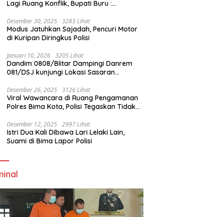
Lagi Ruang Konflik, Bupati Buru :
Tambang Emas Akan Beroperasi diakhir
Januari 2026
Desember 30, 2025
3283 Lihat
Modus Jatuhkan Sajadah, Pencuri Motor
di Kuripan Diringkus Polisi
Januari 10, 2026
3205 Lihat
Dandim 0808/Blitar Dampingi Danrem
081/DSJ kunjungi Lokasi Sasaran
Pembangunan Jembatan Gantung Di
Blitar
Desember 26, 2025
3126 Lihat
Viral Wawancara di Ruang Pengamanan
Polres Bima Kota, Polisi Tegaskan Tidak
Berizin dan Mendahului Proses Lidik
Desember 12, 2025
2997 Lihat
Istri Dua Kali Dibawa Lari Lelaki Lain,
Suami di Bima Lapor Polisi
minal