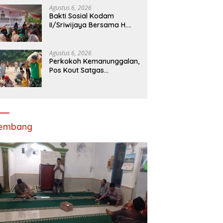
Negara, Tiga Tersangka
Agustus 6, 2026
Diamankan
Bakti Sosial Kodam
II/Sriwijaya Bersama H.
Yunus
Agustus 6, 2026
Perkokoh Kemanunggalan,
Pos Kout Satgas
Yonarmed 13/Nanggala
Gelar Kerja Bakti Bersama
Warga Gotong Pasir
Sungai demi
Pembangunan Masjid
Desa Senaning
lembang