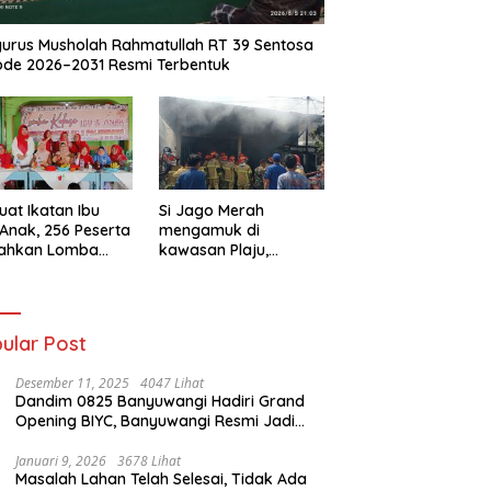
urus Musholah Rahmatullah RT 39 Sentosa
ode 2026–2031 Resmi Terbentuk
uat Ikatan Ibu
Si Jago Merah
Anak, 256 Peserta
mengamuk di
iahkan Lomba
kawasan Plaju,
se IGTKI
Palembang,
rang Ulu II
Hanguskan Sejumlah
Rumah Bedeng dan
Ruko
ular Post
Desember 11, 2025
4047 Lihat
Dandim 0825 Banyuwangi Hadiri Grand
Opening BIYC, Banyuwangi Resmi Jadi
Pusat Wisata Yacht Bertaraf Internasional
Januari 9, 2026
3678 Lihat
Masalah Lahan Telah Selesai, Tidak Ada