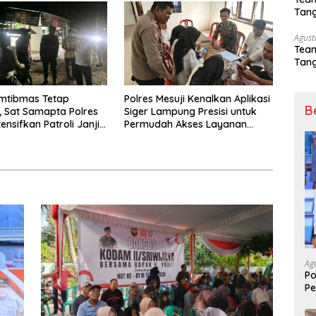
Masjid Desa Senaning
Tang
Sep
Agust
Tea
Tang
Sep
mtibmas Tetap
Polres Mesuji Kenalkan Aplikasi
B
, Sat Samapta Polres
Siger Lampung Presisi untuk
tensifkan Patroli Janji
Permudah Akses Layanan
Kepolisian
Ag
Po
Pe
Pa
T