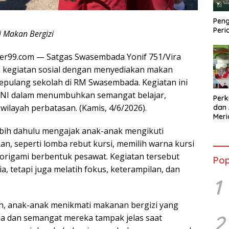
Peng
Peri
i Makan Bergizi
ter99.com — Satgas Swasembada Yonif 751/Vira
an kegiatan sosial dengan menyediakan makan
sepulang sekolah di RM Swasembada. Kegiatan ini
 TNI dalam menumbuhkan semangat belajar,
Perk
wilayah perbatasan. (Kamis, 4/6/2026).
dan 
Mer
Kola
ebih dahulu mengajak anak-anak mengikuti
Sebe
, seperti lomba rebut kursi, memilih warna kursi
t origami berbentuk pesawat. Kegiatan tersebut
Pop
, tetapi juga melatih fokus, keterampilan, dan
1
n, anak-anak menikmati makanan bergizi yang
2
eria dan semangat mereka tampak jelas saat