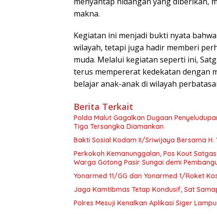
menyantap hidangan yang diberikan, 
makna.
Kegiatan ini menjadi bukti nyata bah
wilayah, tetapi juga hadir memberi perh
muda. Melalui kegiatan seperti ini, S
terus mempererat kedekatan dengan 
belajar anak-anak di wilayah perbatasa
Berita Terkait
Polda Malut Gagalkan Dugaan Penyeludupan 
Tiga Tersangka Diamankan
Bakti Sosial Kodam II/Sriwijaya Bersama H.
Perkokoh Kemanunggalan, Pos Kout Satgas
Warga Gotong Pasir Sungai demi Pembangu
Yonarmed 11/GG dan Yonarmed 1/Roket Kost
Jaga Kamtibmas Tetap Kondusif, Sat Samapta
Polres Mesuji Kenalkan Aplikasi Siger Lamp