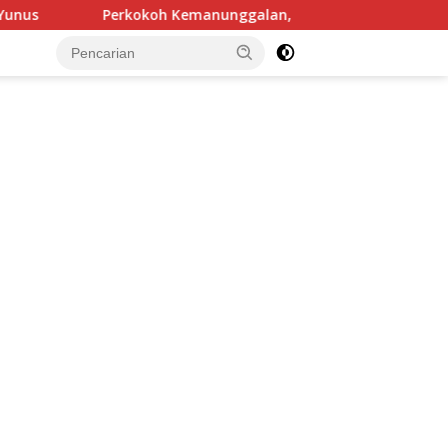
emanunggalan, Pos Kout Satgas Yonarmed 13/Nanggala Gelar K