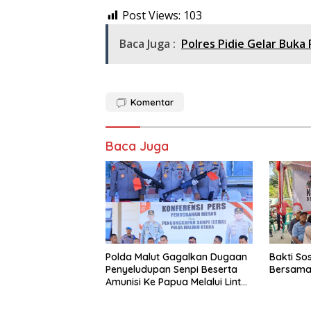
Post Views:
103
Baca Juga :
Polres Pidie Gelar Buk
Komentar
Baca Juga
Polda Malut Gagalkan Dugaan
Bakti So
Penyeludupan Senpi Beserta
Bersama 
Amunisi Ke Papua Melalui Lintas
Negara, Tiga Tersangka
Diamankan