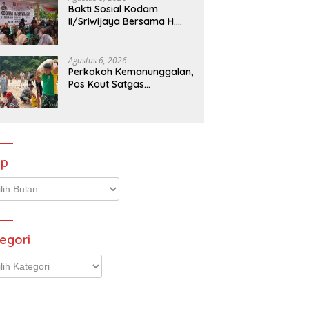
Bakti Sosial Kodam
II/Sriwijaya Bersama H.
Yunus
Agustus 6, 2026
Perkokoh Kemanunggalan,
Pos Kout Satgas
Yonarmed 13/Nanggala
Gelar Kerja Bakti Bersama
Warga Gotong Pasir
Sungai demi
Pembangunan Masjid
Desa Senaning
ip
p
egori
gori