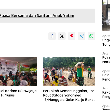
a Puasa Bersama dan Santuni Anak Yatim
Agust
Ungk
Tan
Agust
Polr
Nark
Agust
Pold
Peng
Dise
Mela
Agust
sial Kodam II/Sriwijaya
Perkokoh Kemanunggalan, Pos
Reko
H. Yunus
Kout Satgas Yonarmed
Peny
13/Nanggala Gelar Kerja Bakti
Bersama Warga Gotong Pasir
Agust
Sungai demi Pembangunan
Tea