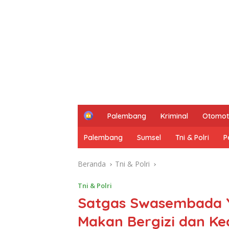
H
Palembang
Kriminal
Otomot
o
m
Palembang
Sumsel
Tni & Polri
P
e
Beranda
Tni & Polri
Tni & Polri
Satgas Swasembada Y
Makan Bergizi dan Ke