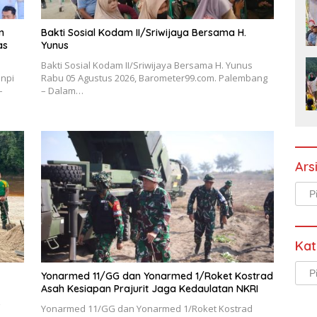
n
Bakti Sosial Kodam II/Sriwijaya Bersama H.
as
Yunus
Bakti Sosial Kodam II/Sriwijaya Bersama H. Yunus
npi
Rabu 05 Agustus 2026, Barometer99.com. Palembang
–
– Dalam…
Ars
Arsi
Kat
Kate
Yonarmed 11/GG dan Yonarmed 1/Roket Kostrad
Asah Kesiapan Prajurit Jaga Kedaulatan NKRI
Yonarmed 11/GG dan Yonarmed 1/Roket Kostrad