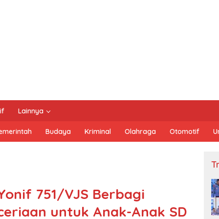
if
Lainnya
emerintah
Budaya
Kriminal
Olahraga
Otomotif
U
Tn
onif 751/VJS Berbagi
ceriaan untuk Anak-Anak SD