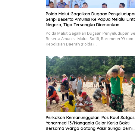
Polda Malut Gagalkan Dugaan Penyeludupa
Senpi Beserta Amunisi Ke Papua Melalui Lint
Negara, Tiga Tersangka Diamankan
Polda Malut Gagalkan Dugaan Penyeludupan Se
Beserta Amunisi Malut, Sofifi, Barometer99.com 
Kepolisian Daerah (Polda)…
Perkokoh Kemanunggalan, Pos Kout Satgas
Yonarmed 13/Nanggala Gelar Kerja Bakti
Bersama Warga Gotong Pasir Sungai demi
Pembangunan Masjid Desa Senaning