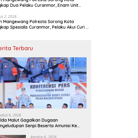
kap Dua Pelaku Curanmor, Enam Unit
eda Motor Diamankan
us 2, 2026
m Mangewang Polresta Sorong Kota
kap Spesialis Curanmor, Pelaku Akui Curi 29
eda Motor
erita Terbaru
ustus 6, 2026
lda Malut Gagalkan Dugaan
nyeludupan Senpi Beserta Amunisi Ke
pua Melalui Lintas Negara, Tiga
ersangka Diamankan
Agustus 6, 2026