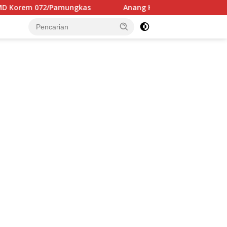
ngkas
Anang Hermansyah Resmi Melanjutkan S3 UNAIR