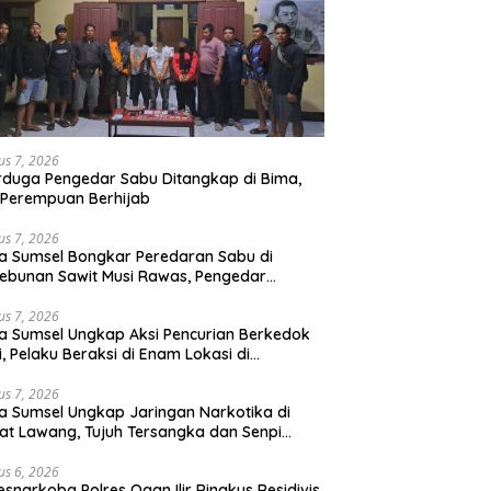
us 7, 2026
rduga Pengedar Sabu Ditangkap di Bima,
Perempuan Berhijab
us 7, 2026
a Sumsel Bongkar Peredaran Sabu di
ebunan Sawit Musi Rawas, Pengedar
kuk dengan Barang Bukti Sabu dan
angan Digital
us 7, 2026
a Sumsel Ungkap Aksi Pencurian Berkedok
si, Pelaku Beraksi di Enam Lokasi di
embang
us 7, 2026
a Sumsel Ungkap Jaringan Narkotika di
t Lawang, Tujuh Tersangka dan Senpi
itan Diamankan
us 6, 2026
esnarkoba Polres Ogan Ilir Ringkus Residivis