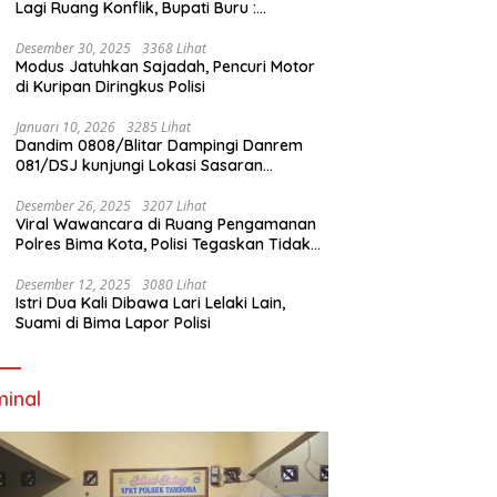
Lagi Ruang Konflik, Bupati Buru :
Tambang Emas Akan Beroperasi diakhir
Januari 2026
Desember 30, 2025
3368 Lihat
Modus Jatuhkan Sajadah, Pencuri Motor
di Kuripan Diringkus Polisi
Januari 10, 2026
3285 Lihat
Dandim 0808/Blitar Dampingi Danrem
081/DSJ kunjungi Lokasi Sasaran
Pembangunan Jembatan Gantung Di
Blitar
Desember 26, 2025
3207 Lihat
Viral Wawancara di Ruang Pengamanan
Polres Bima Kota, Polisi Tegaskan Tidak
Berizin dan Mendahului Proses Lidik
Desember 12, 2025
3080 Lihat
Istri Dua Kali Dibawa Lari Lelaki Lain,
Suami di Bima Lapor Polisi
minal