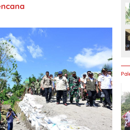
encana
Pa