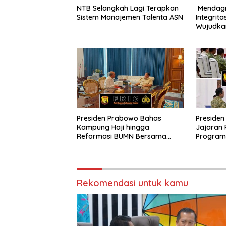
NTB Selangkah Lagi Terapkan
Mendagri
Sistem Manajemen Talenta ASN
Integrit
Wujudkan
dan Beba
Presiden Prabowo Bahas
Presiden
Kampung Haji hingga
Jajaran 
Reformasi BUMN Bersama
Program 
Rosan Roeslani
Persiapa
Rekomendasi untuk kamu