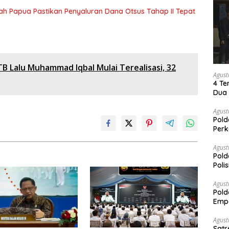
 Papua Pastikan Penyaluran Dana Otsus Tahap II Tepat
NTB Lalu Muhammad Iqbal Mulai Terealisasi, 32
Agust
4 Te
Dua 
Agust
Pold
Perk
Dibe
Timb
Agust
Pold
Poli
Pal
Agust
Pold
Empa
Rak
Agust
Satr