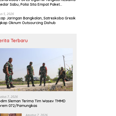
edar Sabu, Polisi Sita Empat Paket
otika
us 5, 2026
ap Jaringan Bangkalan, Satreskoba Gresik
gkap Oknum Outsourcing Dishub
erita Terbaru
ustus 7, 2026
odim Sleman Terima Tim Wasev TMMD
orem 072/Pamungkas
Agustus 7, 2026