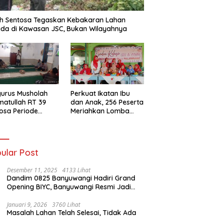
h Sentosa Tegaskan Kebakaran Lahan
da di Kawasan JSC, Bukan Wilayahnya
urus Musholah
Perkuat Ikatan Ibu
atullah RT 39
dan Anak, 256 Peserta
osa Periode
Meriahkan Lomba
–2031 Resmi
Kolase IGTKI
entuk
Seberang Ulu II
ular Post
Desember 11, 2025
4133 Lihat
Dandim 0825 Banyuwangi Hadiri Grand
Opening BIYC, Banyuwangi Resmi Jadi
Pusat Wisata Yacht Bertaraf Internasional
Januari 9, 2026
3760 Lihat
Masalah Lahan Telah Selesai, Tidak Ada