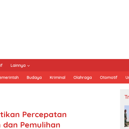
if
Lainnya
emerintah
Budaya
Kriminal
Olahraga
Otomotif
U
Tn
tikan Percepatan
 dan Pemulihan