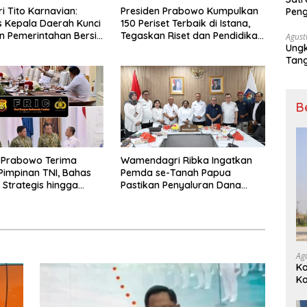
 Tito Karnavian:
Presiden Prabowo Kumpulkan
Peng
as Kepala Daerah Kunci
150 Periset Terbaik di Istana,
Nark
 Pemerintahan Bersih
Tegaskan Riset dan Pendidikan
Agust
Ungk
s Korupsi
Kunci Indonesia Emas 2045
Tan
B
 Prabowo Terima
Wamendagri Ribka Ingatkan
Pimpinan TNI, Bahas
Pemda se-Tanah Papua
Strategis hingga
Pastikan Penyaluran Dana
n HUT ke-81 RI
Otsus Tahap II Tepat Waktu
dan Tepat Sasaran
Ag
K
K