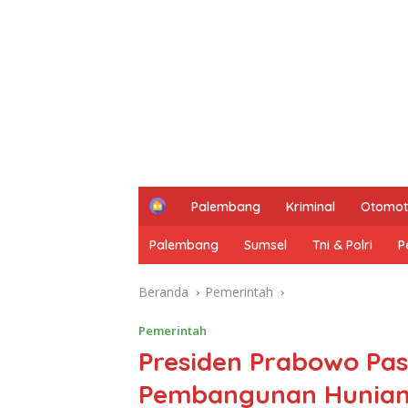
H
Palembang
Kriminal
Otomot
o
m
Palembang
Sumsel
Tni & Polri
P
e
Beranda
Pemerintah
Pemerintah
Presiden Prabowo Pas
Pembangunan Hunian