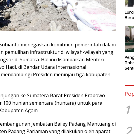
Lura
Bera
 Subianto menegaskan komitmen pemerintah dalam
pemulihan infrastruktur di wilayah-wilayah yang
Peng
ngsor di Sumatra. Hal ini disampaikan Menteri
Rahm
o Hadi, di Bandar Udara Internasional
Sent
2026
i mendampingi Presiden meninjau tiga kabupaten
Terb
Pop
jungan ke Sumatera Barat Presiden Prabowo
 100 hunian sementara (huntara) untuk para
1
 Kabupaten Agam.
 pembangunan Jembatan Bailey Padang Mantuang di
2
en Padang Pariaman yang dilakukan oleh aparat