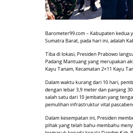
Barometer99.com – Kabupaten kedua ya
Sumatra Barat, pada hari ini, adalah K
Tiba di lokasi, Presiden Prabowo lan
Padang Mantuang yang merupakan aks
Kayu Tanam, Kecamatan 2×11 Kayu Tan
Dalam waktu kurang dari 10 hari, pe
dengan lebar 3,9 meter dan panjang 30 
salah satu dari 10 jembatan yang ten
pemulihan infrastruktur vital pascaben
Dalam kesempatan ini, Presiden membe
pihak yang telah bahu-membahu menyel
termasuk kepada kepala Dandim Kab. P