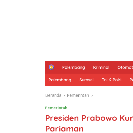
H
Palembang
Kriminal
Otomot
o
m
Palembang
Sumsel
Tni & Polri
P
e
Beranda
Pemerintah
Pemerintah
Presiden Prabowo Ku
Pariaman