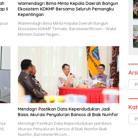
ah
Wamendagri Bima Minta Kepala Daerah Bangun
p II
Ekosistem KDKMP Bersama Seluruh Pemangku
Kepentingan
apua
Wamendagri Bima Minta Kepala Daerah Bangun
Ekosistem KDKMP Ternate, Barometer99.com – Wakil
Menteri Dalam Negeri…
Ars
Arsi
Kat
n
Mendagri Pastikan Data Kependudukan Jadi
Basis Akurasi Penyaluran Bansos di Biak Numfor
Kate
rja
Mendagri Pastikan Data Kependudukan Jadi Basis
26,
Akurasi Penyaluran Bansos di Biak Numfor Biak
Numfor, Barometer99.com…