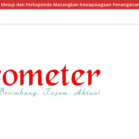
tangkan Kesiapsiagaan Penanganan Karhutla Melalui Apel Gela