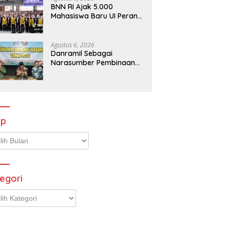
BNN RI Ajak 5.000
Mahasiswa Baru UI Perangi
Ancaman Narkotika
Agustus 6, 2026
Danramil Sebagai
Narasumber Pembinaan
Keamanan dan Ketertiban
Masyarakat
ip
p
egori
gori