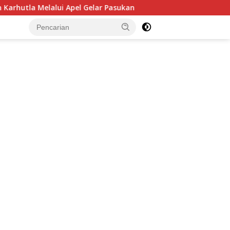
r Pasukan
BNN RI Ajak 5.000 Mahasiswa Baru UI Perang