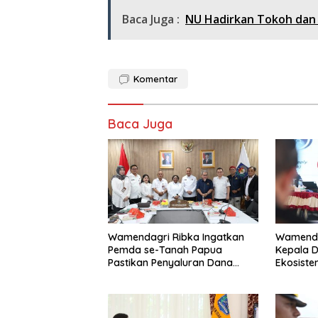
Baca Juga :
NU Hadirkan Tokoh dan 
Komentar
Baca Juga
Wamendagri Ribka Ingatkan
Wamenda
Pemda se-Tanah Papua
Kepala 
Pastikan Penyaluran Dana
Ekosist
Otsus Tahap II Tepat Waktu
Seluruh
dan Tepat Sasaran
Kepenti