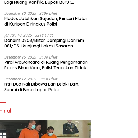
Lagi Ruang Konflik, Bupati Buru :
Tambang Emas Akan Beroperasi diakhir
Januari 2026
Desember 30, 2025
3296 Lihat
Modus Jatuhkan Sajadah, Pencuri Motor
di Kuripan Diringkus Polisi
Januari 10, 2026
3218 Lihat
Dandim 0808/Blitar Dampingi Danrem
081/DSJ kunjungi Lokasi Sasaran
Pembangunan Jembatan Gantung Di
Blitar
Desember 26, 2025
3138 Lihat
Viral Wawancara di Ruang Pengamanan
Polres Bima Kota, Polisi Tegaskan Tidak
Berizin dan Mendahului Proses Lidik
Desember 12, 2025
3010 Lihat
Istri Dua Kali Dibawa Lari Lelaki Lain,
Suami di Bima Lapor Polisi
minal