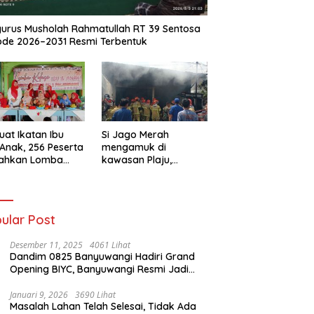
urus Musholah Rahmatullah RT 39 Sentosa
ode 2026–2031 Resmi Terbentuk
uat Ikatan Ibu
Si Jago Merah
Anak, 256 Peserta
mengamuk di
iahkan Lomba
kawasan Plaju,
se IGTKI
Palembang,
rang Ulu II
Hanguskan Sejumlah
Rumah Bedeng dan
Ruko
ular Post
Desember 11, 2025
4061 Lihat
Dandim 0825 Banyuwangi Hadiri Grand
Opening BIYC, Banyuwangi Resmi Jadi
Pusat Wisata Yacht Bertaraf Internasional
Januari 9, 2026
3690 Lihat
Masalah Lahan Telah Selesai, Tidak Ada