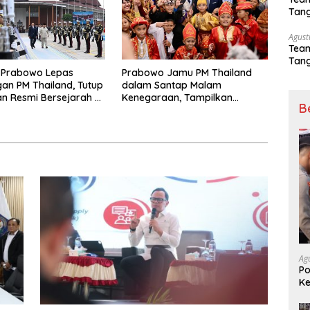
Tang
Sep
Agust
Tea
Tang
n Prabowo Lepas
Prabowo Jamu PM Thailand
Sep
an PM Thailand, Tutup
dalam Santap Malam
n Resmi Bersejarah di
Kenegaraan, Tampilkan
B
a
Keindahan Budaya Nusantara
Ag
Po
Ke
Me