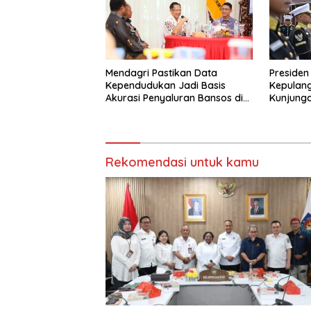
Mendagri Pastikan Data
Preside
Kependudukan Jadi Basis
Kepulang
Akurasi Penyaluran Bansos di
Kunjunga
Biak Numfor
Indonesi
Rekomendasi untuk kamu