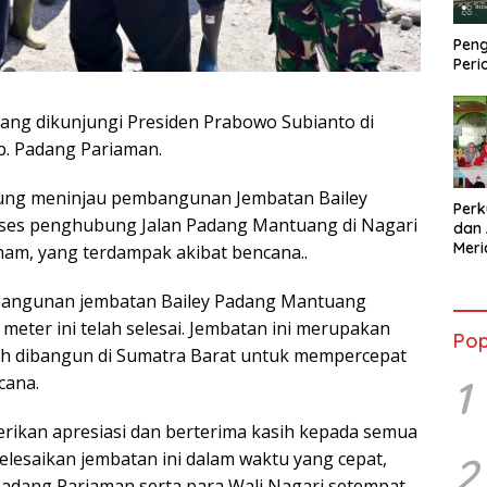
Peng
Peri
ng dikunjungi Presiden Prabowo Subianto di
ab. Padang Pariaman.
gsung meninjau pembangunan Jembatan Bailey
Perk
es penghubung Jalan Padang Mantuang di Nagari
dan 
Mer
am, yang terdampak akibat bencana..
Kola
Sebe
mbangunan jembatan Bailey Padang Mantuang
meter ini telah selesai. Jembatan ini merupakan
Pop
gah dibangun di Sumatra Barat untuk mempercepat
1
cana.
rikan apresiasi dan berterima kasih kepada semua
esaikan jembatan ini dalam waktu yang cepat,
2
adang Pariaman serta para Wali Nagari setempat.