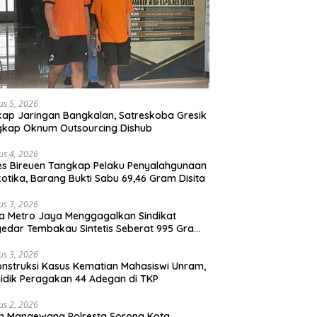
us 5, 2026
ap Jaringan Bangkalan, Satreskoba Gresik
gkap Oknum Outsourcing Dishub
us 4, 2026
es Bireuen Tangkap Pelaku Penyalahgunaan
otika, Barang Bukti Sabu 69,46 Gram Disita
us 3, 2026
a Metro Jaya Menggagalkan Sindikat
edar Tembakau Sintetis Seberat 995 Gram
buah Dipemukiman Padat yang Diedarkan
lui Media Sosial
us 3, 2026
nstruksi Kasus Kematian Mahasiswi Unram,
idik Peragakan 44 Adegan di TKP
us 2, 2026
m Mangewang Polresta Sorong Kota