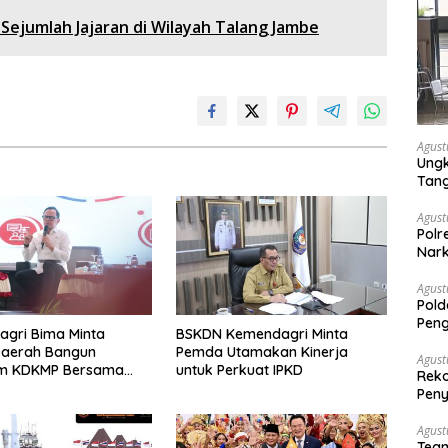
Sejumlah Jajaran di Wilayah Talang Jambe
Agust
Ungk
Tan
Agust
Polr
Nark
Agust
Pold
Peng
gri Bima Minta
BSKDN Kemendagri Minta
Dise
Daerah Bangun
Pemda Utamakan Kinerja
Mela
Agust
em KDKMP Bersama
untuk Perkuat IPKD
Reko
 Pemangku
Peny
ngan
Agust
Tea