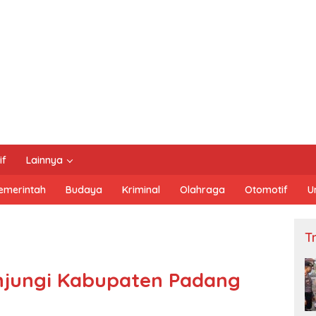
if
Lainnya
emerintah
Budaya
Kriminal
Olahraga
Otomotif
U
Tn
njungi Kabupaten Padang