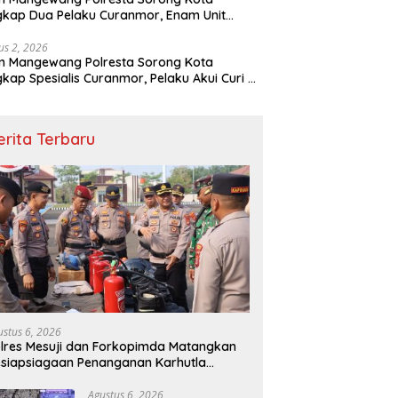
kap Dua Pelaku Curanmor, Enam Unit
eda Motor Diamankan
us 2, 2026
m Mangewang Polresta Sorong Kota
kap Spesialis Curanmor, Pelaku Akui Curi 29
eda Motor
erita Terbaru
ustus 6, 2026
lres Mesuji dan Forkopimda Matangkan
siapsiagaan Penanganan Karhutla
lalui Apel Gelar Pasukan
Agustus 6, 2026