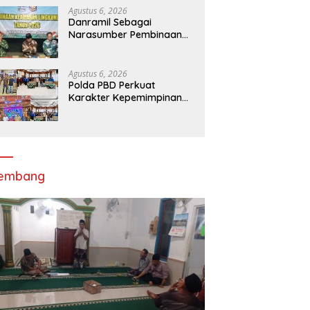
Melalui Apel Gelar Pasukan
Agustus 6, 2026
Danramil Sebagai
Narasumber Pembinaan
Keamanan dan Ketertiban
Masyarakat
Agustus 6, 2026
Polda PBD Perkuat
Karakter Kepemimpinan
Mahasiswa melalui Latihan
Dasar Kepemimpinan di
Universitas
Muhammadiyah Sorong
lembang