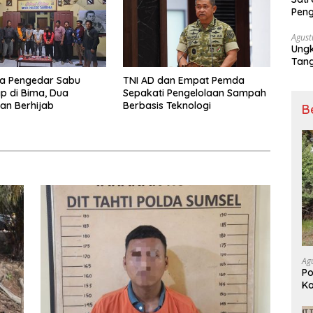
Peng
Nark
Agust
Ungk
Tan
ga Pengedar Sabu
TNI AD dan Empat Pemda
p di Bima, Dua
Sepakati Pengelolaan Sampah
an Berhijab
Berbasis Teknologi
B
Ag
Po
Ka
G