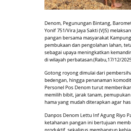
Denom, Pegunungan Bintang, Barome
Yonif 751/Vira Jaya Sakti (VJS) melak
pangan bersama masyarakat Kampung D
pembukaan dan pengolahan lahan, teta
sebagai upaya meningkatkan kemandir
di wilayah perbatasan.(Rabu,17/12/2025
Gotong royong dimulai dari pembersi
bedengan, hingga penanaman komoditas
Personel Pos Denom turut memberikan 
memilih bibit, jarak tanam, pemupukan
hama yang mudah diterapkan agar hasi
Danpos Denom Lettu Inf Agung Riyo
ketahanan pangan ini bertujuan memb
produktif, sekaligus membangun kebia