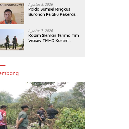
Drone
Agustus 8, 2026
Polda Sumsel Ringkus
Buronan Pelaku Kekerasan
Seksual terhadap Anak di
OKU Timur
Agustus 7, 2026
Kodim Sleman Terima Tim
Wasev TMMD Korem
072/Pamungkas
lembang