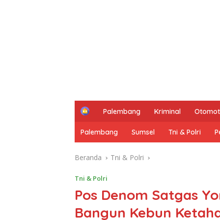
H
Palembang
Kriminal
Otomot
o
m
Palembang
Sumsel
Tni & Polri
P
e
Beranda
Tni & Polri
Tni & Polri
Pos Denom Satgas Yo
Bangun Kebun Ketaha