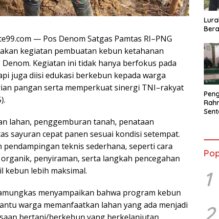
Lura
Bera
te99.com — Pos Denom Satgas Pamtas RI–PNG
sanakan kegiatan pembuatan kebun ketahanan
enom. Kegiatan ini tidak hanya berfokus pada
pi juga diisi edukasi berkebun kepada warga
ian pangan serta memperkuat sinergi TNI–rakyat
Peng
).
Rahm
Sent
2026
han lahan, penggemburan tanah, penataan
Terb
 sayuran cepat panen sesuai kondisi setempat.
pendampingan teknis sederhana, seperti cara
Pop
 organik, penyiraman, serta langkah pencegahan
l kebun lebih maksimal.
1
 Pamungkas menyampaikan bahwa program kebun
antu warga memanfaatkan lahan yang ada menjadi
2
saan bertani/berkebun yang berkelanjutan.