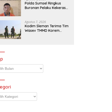
Polda Sumsel Ringkus
Buronan Pelaku Kekerasan
Seksual terhadap Anak di
OKU Timur
Agustus 7, 2026
Kodim Sleman Terima Tim
Wasev TMMD Korem
072/Pamungkas
ip
p
egori
gori