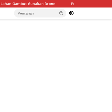
kan Drone
Polda Sumsel Ringkus Buronan Pelaku Keker