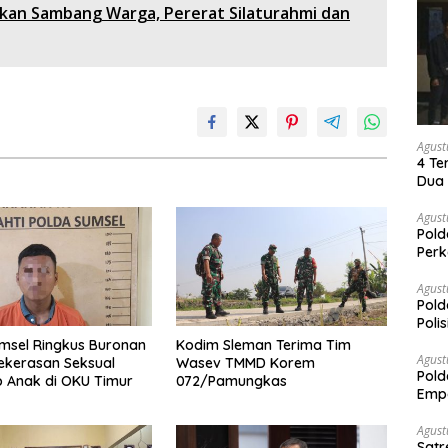
ifkan Sambang Warga, Pererat Silaturahmi dan
Agust
4 Te
Dua 
Agust
Pold
Perk
Dibe
Timb
Agust
Pold
Poli
Pal
msel Ringkus Buronan
Kodim Sleman Terima Tim
Agust
ekerasan Seksual
Wasev TMMD Korem
Pold
 Anak di OKU Timur
072/Pamungkas
Empa
Rak
Agust
Satr