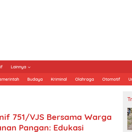
if
Lainnya
emerintah
Budaya
Kriminal
Olahraga
Otomotif
U
Tn
nif 751/VJS Bersama Warga
nan Pangan: Edukasi