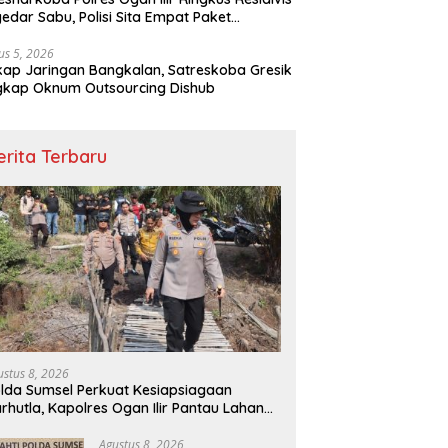
edar Sabu, Polisi Sita Empat Paket
otika
us 5, 2026
ap Jaringan Bangkalan, Satreskoba Gresik
gkap Oknum Outsourcing Dishub
erita Terbaru
ustus 8, 2026
lda Sumsel Perkuat Kesiapsiagaan
rhutla, Kapolres Ogan Ilir Pantau Lahan
ambut Gunakan Drone
Agustus 8, 2026