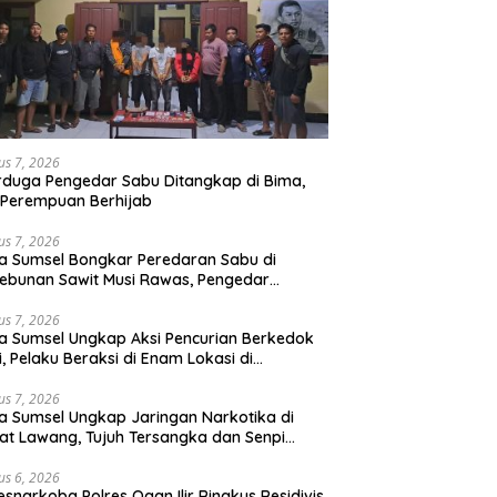
us 7, 2026
rduga Pengedar Sabu Ditangkap di Bima,
Perempuan Berhijab
us 7, 2026
a Sumsel Bongkar Peredaran Sabu di
ebunan Sawit Musi Rawas, Pengedar
kuk dengan Barang Bukti Sabu dan
angan Digital
us 7, 2026
a Sumsel Ungkap Aksi Pencurian Berkedok
si, Pelaku Beraksi di Enam Lokasi di
embang
us 7, 2026
a Sumsel Ungkap Jaringan Narkotika di
t Lawang, Tujuh Tersangka dan Senpi
itan Diamankan
us 6, 2026
esnarkoba Polres Ogan Ilir Ringkus Residivis