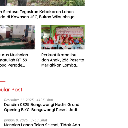
h Sentosa Tegaskan Kebakaran Lahan
da di Kawasan JSC, Bukan Wilayahnya
urus Musholah
Perkuat Ikatan Ibu
atullah RT 39
dan Anak, 256 Peserta
osa Periode
Meriahkan Lomba
–2031 Resmi
Kolase IGTKI
entuk
Seberang Ulu II
ular Post
Desember 11, 2025
4136 Lihat
Dandim 0825 Banyuwangi Hadiri Grand
Opening BIYC, Banyuwangi Resmi Jadi
Pusat Wisata Yacht Bertaraf Internasional
Januari 9, 2026
3763 Lihat
Masalah Lahan Telah Selesai, Tidak Ada