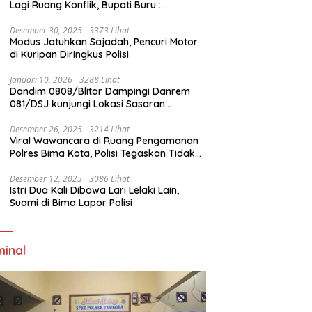
Lagi Ruang Konflik, Bupati Buru :
Tambang Emas Akan Beroperasi diakhir
Januari 2026
Desember 30, 2025
3373 Lihat
Modus Jatuhkan Sajadah, Pencuri Motor
di Kuripan Diringkus Polisi
Januari 10, 2026
3288 Lihat
Dandim 0808/Blitar Dampingi Danrem
081/DSJ kunjungi Lokasi Sasaran
Pembangunan Jembatan Gantung Di
Blitar
Desember 26, 2025
3214 Lihat
Viral Wawancara di Ruang Pengamanan
Polres Bima Kota, Polisi Tegaskan Tidak
Berizin dan Mendahului Proses Lidik
Desember 12, 2025
3086 Lihat
Istri Dua Kali Dibawa Lari Lelaki Lain,
Suami di Bima Lapor Polisi
minal