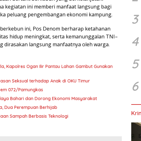
a kegiatan ini memberi manfaat langsung bagi
uka peluang pengembangan ekonomi kampung.
3
 berkebun ini, Pos Denom berharap ketahanan
itas hidup meningkat, serta kemanunggalan TNI–
4
ang dirasakan langsung manfaatnya oleh warga.
5
la, Kapolres Ogan Ilir Pantau Lahan Gambut Gunakan
rasan Seksual terhadap Anak di OKU Timur
6
orem 072/Pamungkas
udaya Bahari dan Dorong Ekonomi Masyarakat
a, Dua Perempuan Berhijab
Kri
laan Sampah Berbasis Teknologi