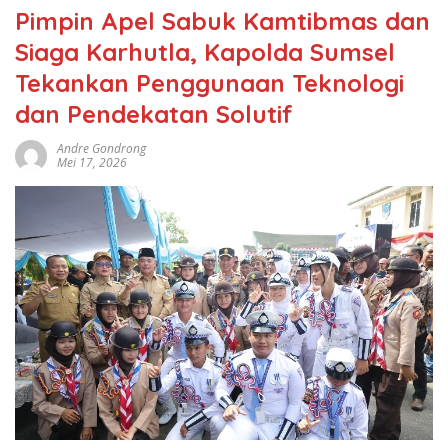
Pimpin Apel Sabuk Kamtibmas dan
Siaga Karhutla, Kapolda Sumsel
Tekankan Penggunaan Teknologi
dan Pendekatan Solutif
Andre Gondrong
Mei 17, 2026