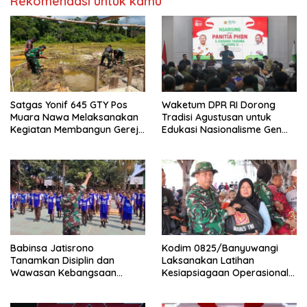
Rekomendasi untuk kamu
Satgas Yonif 645 GTY Pos
Waketum DPR RI Dorong
Muara Nawa Melaksanakan
Tradisi Agustusan untuk
Kegiatan Membangun Gereja
Edukasi Nasionalisme Gen
Di Distrik Airu
Alpha
Babinsa Jatisrono
Kodim 0825/Banyuwangi
Tanamkan Disiplin dan
Laksanakan Latihan
Wawasan Kebangsaan
Kesiapsiagaan Operasional
kepada Pelajar
(LKO) Penanggulangan
Bencana Alam Tahun 2026