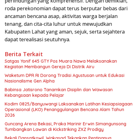
perlindungan yang komprehensif. Dengan demikian,
roda perekonomian dapat terus berputar bebas dari
ancaman bencana asap, aktivitas warga berjalan
tenang, dan cita-cita luhur untuk mewujudkan
Kabupaten Lahat yang aman, sejuk, serta sejahtera
dapat terealisasi seutuhnya.
Berita Terkait
Satgas Yonif 645 GTY Pos Muara Nawa Melaksanakan
Kegiatan Membangun Gereja Di Distrik Airu
Waketum DPR RI Dorong Tradisi Agustusan untuk Edukasi
Nasionalisme Gen Alpha
Babinsa Jatisrono Tanamkan Disiplin dan Wawasan
Kebangsaan kepada Pelajar
Kodim 0825/Banyuwangi Laksanakan Latihan Kesiapsiagaan
Operasional (LKO) Penanggulangan Bencana Alam Tahun
2026
Guncang Arena Bekasi, Praka Marinir Erwin Simangunsong
Tumbangkan Lawan di Kickstriking ZXZ Prodigy
Bekali Dansatkowil, Wakasad Tekankan Pentingnya