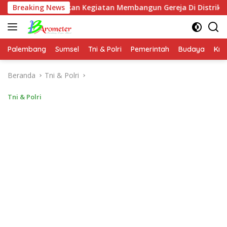
Langsung
sanakan Kegiatan Membangun Gereja Di Distrik Airu
Breaking News
In
ke
konten
Palembang
Sumsel
Tni & Polri
Pemerintah
Budaya
Kri
Beranda
Tni & Polri
Tni & Polri