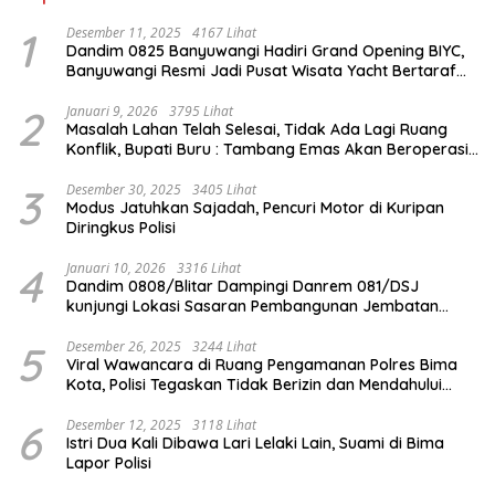
1
Desember 11, 2025
4167 Lihat
Dandim 0825 Banyuwangi Hadiri Grand Opening BIYC,
Banyuwangi Resmi Jadi Pusat Wisata Yacht Bertaraf
Internasional
2
Januari 9, 2026
3795 Lihat
Masalah Lahan Telah Selesai, Tidak Ada Lagi Ruang
Konflik, Bupati Buru : Tambang Emas Akan Beroperasi
diakhir Januari 2026
3
Desember 30, 2025
3405 Lihat
Modus Jatuhkan Sajadah, Pencuri Motor di Kuripan
Diringkus Polisi
4
Januari 10, 2026
3316 Lihat
Dandim 0808/Blitar Dampingi Danrem 081/DSJ
kunjungi Lokasi Sasaran Pembangunan Jembatan
Gantung Di Blitar
5
Desember 26, 2025
3244 Lihat
Viral Wawancara di Ruang Pengamanan Polres Bima
Kota, Polisi Tegaskan Tidak Berizin dan Mendahului
Proses Lidik
6
Desember 12, 2025
3118 Lihat
Istri Dua Kali Dibawa Lari Lelaki Lain, Suami di Bima
Lapor Polisi