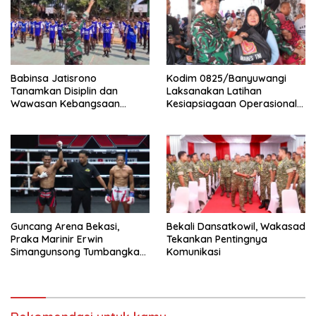
Babinsa Jatisrono
Kodim 0825/Banyuwangi
Tanamkan Disiplin dan
Laksanakan Latihan
Wawasan Kebangsaan
Kesiapsiagaan Operasional
kepada Pelajar
(LKO) Penanggulangan
Bencana Alam Tahun 2026
Guncang Arena Bekasi,
Bekali Dansatkowil, Wakasad
Praka Marinir Erwin
Tekankan Pentingnya
Simangunsong Tumbangkan
Komunikasi
Lawan di Kickstriking ZXZ
Prodigy