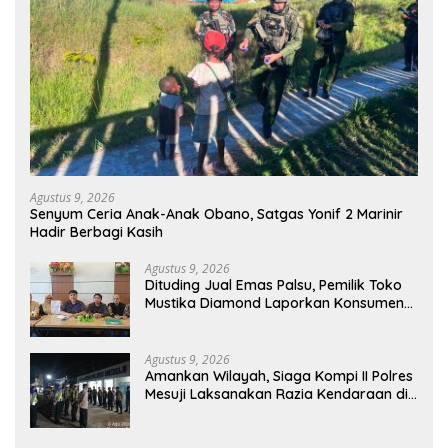
Agustus 9, 2026
Senyum Ceria Anak-Anak Obano, Satgas Yonif 2 Marinir
Hadir Berbagi Kasih
Agustus 9, 2026
Dituding Jual Emas Palsu, Pemilik Toko
Mustika Diamond Laporkan Konsumen
ke Polda Sumsel dan Siap Buktikan
Fakta dan Bukti
Agustus 9, 2026
Amankan Wilayah, Siaga Kompi II Polres
Mesuji Laksanakan Razia Kendaraan di
Jalan Lintas Timur Simpang Pematang