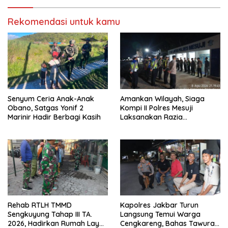
Rekomendasi untuk kamu
Senyum Ceria Anak-Anak
Amankan Wilayah, Siaga
Obano, Satgas Yonif 2
Kompi II Polres Mesuji
Marinir Hadir Berbagi Kasih
Laksanakan Razia
Kendaraan di Jalan Lintas
Timur Simpang Pematang
Rehab RTLH TMMD
Kapolres Jakbar Turun
Sengkuyung Tahap III TA.
Langsung Temui Warga
2026, Hadirkan Rumah Layak
Cengkareng, Bahas Tawuran