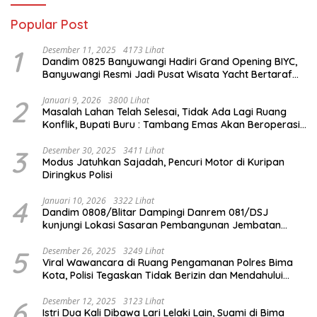
Popular Post
1
Desember 11, 2025
4173 Lihat
Dandim 0825 Banyuwangi Hadiri Grand Opening BIYC,
Banyuwangi Resmi Jadi Pusat Wisata Yacht Bertaraf
Internasional
2
Januari 9, 2026
3800 Lihat
Masalah Lahan Telah Selesai, Tidak Ada Lagi Ruang
Konflik, Bupati Buru : Tambang Emas Akan Beroperasi
diakhir Januari 2026
3
Desember 30, 2025
3411 Lihat
Modus Jatuhkan Sajadah, Pencuri Motor di Kuripan
Diringkus Polisi
4
Januari 10, 2026
3322 Lihat
Dandim 0808/Blitar Dampingi Danrem 081/DSJ
kunjungi Lokasi Sasaran Pembangunan Jembatan
Gantung Di Blitar
5
Desember 26, 2025
3249 Lihat
Viral Wawancara di Ruang Pengamanan Polres Bima
Kota, Polisi Tegaskan Tidak Berizin dan Mendahului
Proses Lidik
6
Desember 12, 2025
3123 Lihat
Istri Dua Kali Dibawa Lari Lelaki Lain, Suami di Bima