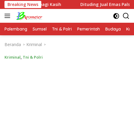
Langsung
agi Kasih
Breaking News
Dituding Jual Emas Palsu, Pemilik Toko Mus
ke
konten
Palembang
Sumsel
Tni & Polri
Pemerintah
Budaya
Kri
Beranda
Kriminal
Kriminal
,
Tni & Polri