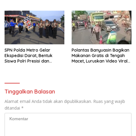
bagi Warga
hingga Bahaya Narkoba
SPN Polda Metro Gelar
Polantas Banyuasin Bagikan
Ekspedisi Darat, Bentuk
Makanan Gratis di Tengah
Siswa Polri Presisi dan
Macet, Luruskan Video Viral
Humanis
di Jalintim Palembang-
Betung
Tinggalkan Balasan
Alamat email Anda tidak akan dipublikasikan.
Ruas yang wajib
ditandai
*