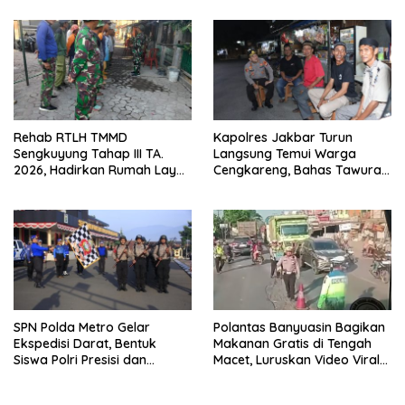
Timur Simpang Pematang
Rehab RTLH TMMD
Kapolres Jakbar Turun
Sengkuyung Tahap III TA.
Langsung Temui Warga
2026, Hadirkan Rumah Layak
Cengkareng, Bahas Tawuran
bagi Warga
hingga Bahaya Narkoba
SPN Polda Metro Gelar
Polantas Banyuasin Bagikan
Ekspedisi Darat, Bentuk
Makanan Gratis di Tengah
Siswa Polri Presisi dan
Macet, Luruskan Video Viral
Humanis
di Jalintim Palembang-
Betung