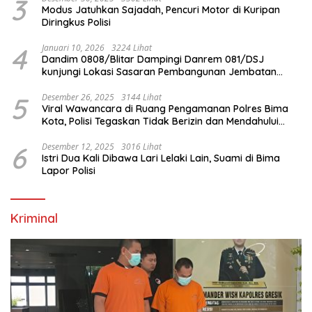
3
Modus Jatuhkan Sajadah, Pencuri Motor di Kuripan
Diringkus Polisi
4
Januari 10, 2026
3224 Lihat
Dandim 0808/Blitar Dampingi Danrem 081/DSJ
kunjungi Lokasi Sasaran Pembangunan Jembatan
Gantung Di Blitar
5
Desember 26, 2025
3144 Lihat
Viral Wawancara di Ruang Pengamanan Polres Bima
Kota, Polisi Tegaskan Tidak Berizin dan Mendahului
Proses Lidik
6
Desember 12, 2025
3016 Lihat
Istri Dua Kali Dibawa Lari Lelaki Lain, Suami di Bima
Lapor Polisi
Kriminal