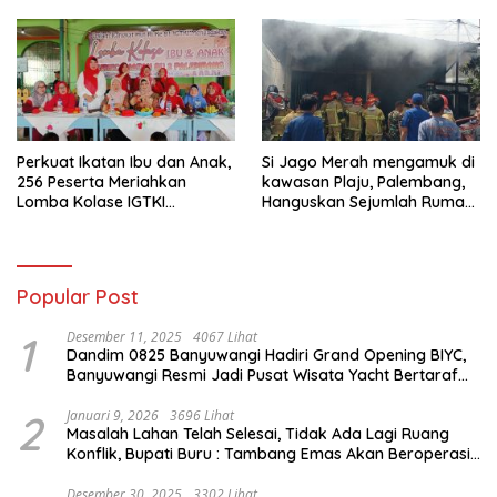
Perkuat Ikatan Ibu dan Anak,
Si Jago Merah mengamuk di
256 Peserta Meriahkan
kawasan Plaju, Palembang,
Lomba Kolase IGTKI
Hanguskan Sejumlah Rumah
Seberang Ulu II
Bedeng dan Ruko
Popular Post
1
Desember 11, 2025
4067 Lihat
Dandim 0825 Banyuwangi Hadiri Grand Opening BIYC,
Banyuwangi Resmi Jadi Pusat Wisata Yacht Bertaraf
Internasional
2
Januari 9, 2026
3696 Lihat
Masalah Lahan Telah Selesai, Tidak Ada Lagi Ruang
Konflik, Bupati Buru : Tambang Emas Akan Beroperasi
diakhir Januari 2026
Desember 30, 2025
3302 Lihat