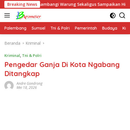
Langsung
Sambangi Warung Sekaligus Sampaikan Himbauan Kamtibmas
Breaking News
ke
konten
Palembang
Sumsel
Tni & Polri
Pemerintah
Budaya
Kri
Beranda
Kriminal
Kriminal
,
Tni & Polri
Pengedar Ganja Di Kota Ngabang
Ditangkap
Andre Gondrong
Mei 18, 2026