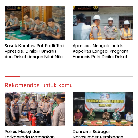
Muhammadiyah Sorong
Mobilitas Warga Kampung
Sesor
Sosok Kombes Pol. Padli Tuai
Apresiasi Mengalir untuk
Apresiasi, Dinilai Humanis
Kapolres Langsa, Program
dan Dekat dengan Nilai-Nilai
Humanis Polri Dinilai Dekat
Keagamaan
dengan Masyarakat
Rekomendasi untuk kamu
Polres Mesuji dan
Danramil Sebagai
Forkopimda Matangkan
Narasumber Pembinaan