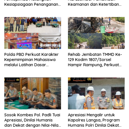
Kesiapsiagaan Penanganan
Keamanan dan Ketertiban
Karhutla Melalui Apel Gelar
Masyarakat
Pasukan
Polda PBD Perkuat Karakter
Rehab Jembatan TMMD Ke-
Kepemimpinan Mahasiswa
129 Kodim 1807/Sorsel
melalui Latihan Dasar
Hampir Rampung, Perkuat
Kepemimpinan di Universitas
Akses dan Tingkatkan
Muhammadiyah Sorong
Mobilitas Warga Kampung
Sesor
Sosok Kombes Pol. Padli Tuai
Apresiasi Mengalir untuk
Apresiasi, Dinilai Humanis
Kapolres Langsa, Program
dan Dekat dengan Nilai-Nilai
Humanis Polri Dinilai Dekat