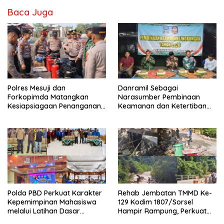
Baca Juga
Polres Mesuji dan
Danramil Sebagai
Forkopimda Matangkan
Narasumber Pembinaan
Kesiapsiagaan Penanganan
Keamanan dan Ketertiban
Karhutla Melalui Apel Gelar
Masyarakat
Pasukan
Polda PBD Perkuat Karakter
Rehab Jembatan TMMD Ke-
Kepemimpinan Mahasiswa
129 Kodim 1807/Sorsel
melalui Latihan Dasar
Hampir Rampung, Perkuat
Kepemimpinan di Universitas
Akses dan Tingkatkan