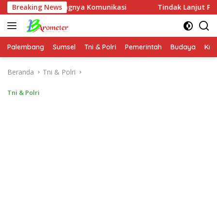
Langsung
 Pentingnya Komunikasi
Breaking News
Tindak Lanjut Perintah Kapolr
ke
konten
Palembang
Sumsel
Tni & Polri
Pemerintah
Budaya
Kri
Beranda
Tni & Polri
Tni & Polri