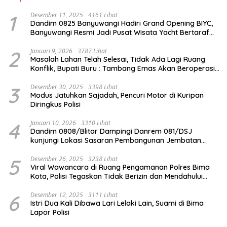
1
Desember 11, 2025
4161 Lihat
Dandim 0825 Banyuwangi Hadiri Grand Opening BIYC,
Banyuwangi Resmi Jadi Pusat Wisata Yacht Bertaraf
Internasional
2
Januari 9, 2026
3787 Lihat
Masalah Lahan Telah Selesai, Tidak Ada Lagi Ruang
Konflik, Bupati Buru : Tambang Emas Akan Beroperasi
diakhir Januari 2026
3
Desember 30, 2025
3398 Lihat
Modus Jatuhkan Sajadah, Pencuri Motor di Kuripan
Diringkus Polisi
4
Januari 10, 2026
3310 Lihat
Dandim 0808/Blitar Dampingi Danrem 081/DSJ
kunjungi Lokasi Sasaran Pembangunan Jembatan
Gantung Di Blitar
5
Desember 26, 2025
3238 Lihat
Viral Wawancara di Ruang Pengamanan Polres Bima
Kota, Polisi Tegaskan Tidak Berizin dan Mendahului
Proses Lidik
6
Desember 12, 2025
3111 Lihat
Istri Dua Kali Dibawa Lari Lelaki Lain, Suami di Bima
Lapor Polisi