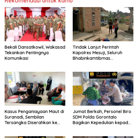
Rekomendasi untuk kamu
Bekali Dansatkowil, Wakasad
Tindak Lanjut Perintah
Tekankan Pentingnya
Kapolres Mesuji, Seluruh
Komunikasi
Bhabinkamtibmas
Sosialisasikan dan Bagikan
Bendera Merah Putih ke
Masyarakat
Kasus Penganiayaan Maut di
Jumat Berkah, Personel Biro
Suranadi, Sembilan
SDM Polda Gorontalo
Tersangka Diserahkan ke
Bagikan Kepedulian kepada
Jaksa
Sesama