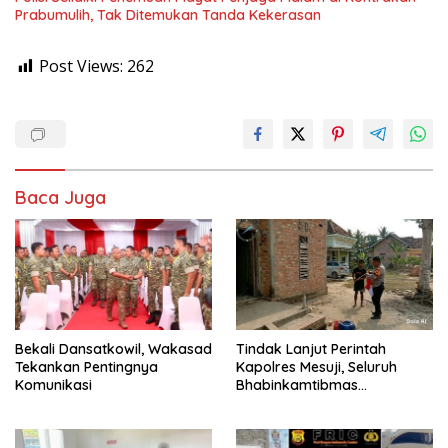
Prabumulih, Tak Ditemukan Tanda Kekerasan
Post Views:
262
Baca Juga
Bekali Dansatkowil, Wakasad
Tindak Lanjut Perintah
Tekankan Pentingnya
Kapolres Mesuji, Seluruh
Komunikasi
Bhabinkamtibmas
Sosialisasikan dan Bagikan
Bendera Merah Putih ke
Masyarakat