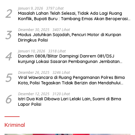
Internasional
2
Januari 9, 2026
3797 Lihat
Masalah Lahan Telah Selesai, Tidak Ada Lagi Ruang
Konflik, Bupati Buru : Tambang Emas Akan Beroperasi
diakhir Januari 2026
3
Desember 30, 2025
3407 Lihat
Modus Jatuhkan Sajadah, Pencuri Motor di Kuripan
Diringkus Polisi
4
Januari 10, 2026
3318 Lihat
Dandim 0808/Blitar Dampingi Danrem 081/DSJ
kunjungi Lokasi Sasaran Pembangunan Jembatan
Gantung Di Blitar
5
Desember 26, 2025
3246 Lihat
Viral Wawancara di Ruang Pengamanan Polres Bima
Kota, Polisi Tegaskan Tidak Berizin dan Mendahului
Proses Lidik
6
Desember 12, 2025
3120 Lihat
Istri Dua Kali Dibawa Lari Lelaki Lain, Suami di Bima
Lapor Polisi
Kriminal