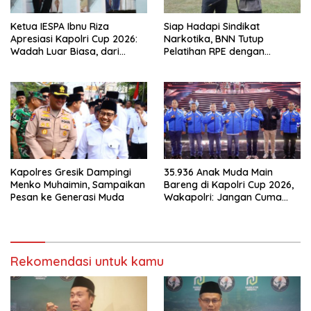
Ketua IESPA Ibnu Riza
Siap Hadapi Sindikat
Apresiasi Kapolri Cup 2026:
Narkotika, BNN Tutup
Wadah Luar Biasa, dari
Pelatihan RPE dengan
Polres hingga Panggung
Simulasi Operasi Taktis
Nasional
Kapolres Gresik Dampingi
35.936 Anak Muda Main
Menko Muhaimin, Sampaikan
Bareng di Kapolri Cup 2026,
Pesan ke Generasi Muda
Wakapolri: Jangan Cuma
Jadi Penonton, Jadilah
Talenta Digital
Rekomendasi untuk kamu