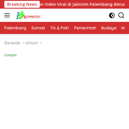
Langsung
an Video Viral di Jalintim Palembang-Betung
Breaking News
Pastikan 
ke
konten
Palembang
Sumsel
Tni & Polri
Pemerintah
Budaya
Kri
Beranda
Umum
Umum