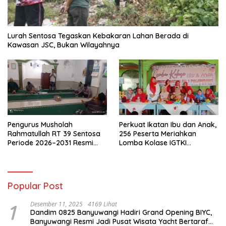
Lurah Sentosa Tegaskan Kebakaran Lahan Berada di
Kawasan JSC, Bukan Wilayahnya
Pengurus Musholah
Perkuat Ikatan Ibu dan Anak,
Rahmatullah RT 39 Sentosa
256 Peserta Meriahkan
Periode 2026–2031 Resmi
Lomba Kolase IGTKI
Terbentuk
Seberang Ulu II
Popular Post
1
Desember 11, 2025
4169 Lihat
Dandim 0825 Banyuwangi Hadiri Grand Opening BIYC,
Banyuwangi Resmi Jadi Pusat Wisata Yacht Bertaraf