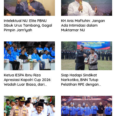
Intelektual NU: Elite PBNU
KH Anis Maftuhin: Jangan
Sibuk Urus Tambang, Gagal
Ada Intimidasi dalam
Pimpin Jam’iyah
Muktamar NU
Ketua IESPA Ibnu Riza
Siap Hadapi Sindikat
Apresiasi Kapolri Cup 2026:
Narkotika, BNN Tutup
Wadah Luar Biasa, dari
Pelatihan RPE dengan
Polres hingga Panggung
Simulasi Operasi Taktis
Nasional