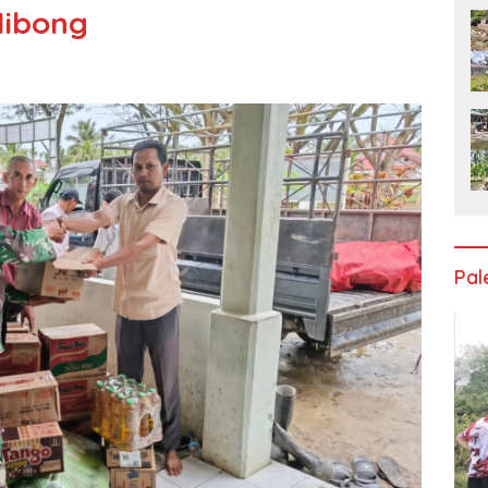
Nibong
Pa