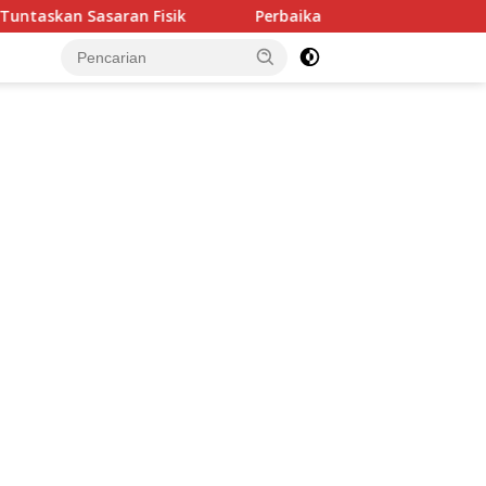
Perbaikan Pipanisasi Dikebut, Satgas TMMD Ke-129 Past