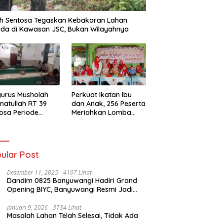
h Sentosa Tegaskan Kebakaran Lahan
da di Kawasan JSC, Bukan Wilayahnya
urus Musholah
Perkuat Ikatan Ibu
atullah RT 39
dan Anak, 256 Peserta
osa Periode
Meriahkan Lomba
–2031 Resmi
Kolase IGTKI
entuk
Seberang Ulu II
ular Post
Desember 11, 2025
4107 Lihat
Dandim 0825 Banyuwangi Hadiri Grand
Opening BIYC, Banyuwangi Resmi Jadi
Pusat Wisata Yacht Bertaraf Internasional
Januari 9, 2026
3734 Lihat
Masalah Lahan Telah Selesai, Tidak Ada