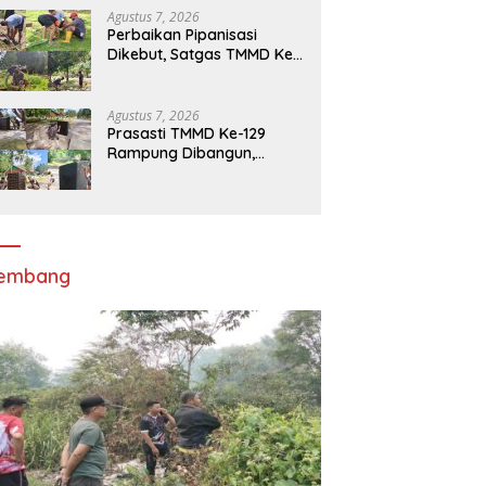
Sasaran Fisik
Agustus 7, 2026
Perbaikan Pipanisasi
Dikebut, Satgas TMMD Ke-
129 Pastikan Program TNI
Manunggal Air Bersih
Segera Dinikmati Warga
Agustus 7, 2026
Kampung Sesor
Prasasti TMMD Ke-129
Rampung Dibangun,
Menjadi Simbol
Pengabdian TNI dan
Kenangan Abadi untuk
Kampung Sesor
lembang