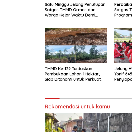
Satu Minggu Jelang Penutupan,
Perbaika
Satgas TMMD Ormas dan
Satgas T
Warga Kejar Waktu Demi
Program 
Tuntaskan Sasaran Fisik
Bersih S
Kampung
TMMD Ke-129 Tuntaskan
Jelang H
Pembukaan Lahan 1 Hektar,
Yonif 64
Siap Ditanami untuk Perkuat
Penyiapa
Ketahanan Pangan Kampung
Kantor B
Sesor
Rekomendasi untuk kamu