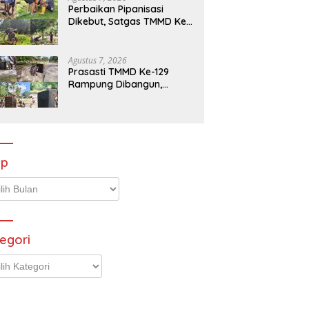
Perbaikan Pipanisasi
Dikebut, Satgas TMMD Ke-
129 Pastikan Program TNI
Manunggal Air Bersih
Segera Dinikmati Warga
Agustus 7, 2026
Kampung Sesor
Prasasti TMMD Ke-129
Rampung Dibangun,
Menjadi Simbol
Pengabdian TNI dan
Kenangan Abadi untuk
Kampung Sesor
ip
p
egori
gori