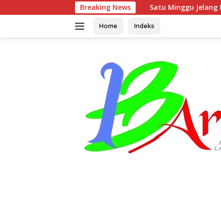
Langsung
Satu Minggu Jelang Penutupan, Satgas TMMD O
Breaking News
ke
konten
Home
Indeks