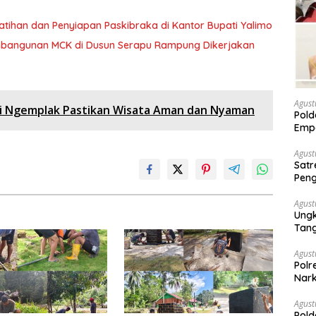
atihan dan Penyiapan Paskibraka di Kantor Bupati Yalimo
embangunan MCK di Dusun Serapu Rampung Dikerjakan
Agust
lri Ngemplak Pastikan Wisata Aman dan Nyaman
Pold
Empa
Rak
Agust
Satr
Peng
Nark
Agust
Ungk
Tan
Agust
Polr
Nark
Agust
Pold