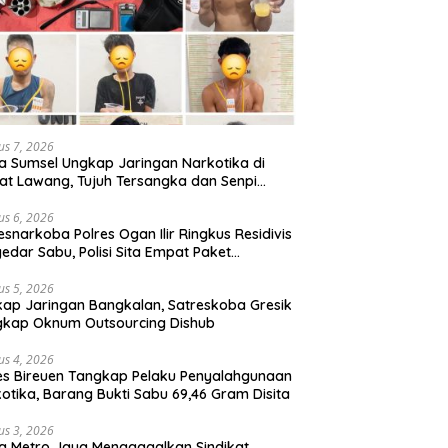
us 7, 2026
a Sumsel Ungkap Jaringan Narkotika di
t Lawang, Tujuh Tersangka dan Senpi
itan Diamankan
us 6, 2026
esnarkoba Polres Ogan Ilir Ringkus Residivis
edar Sabu, Polisi Sita Empat Paket
otika
us 5, 2026
ap Jaringan Bangkalan, Satreskoba Gresik
gkap Oknum Outsourcing Dishub
us 4, 2026
es Bireuen Tangkap Pelaku Penyalahgunaan
otika, Barang Bukti Sabu 69,46 Gram Disita
us 3, 2026
a Metro Jaya Menggagalkan Sindikat