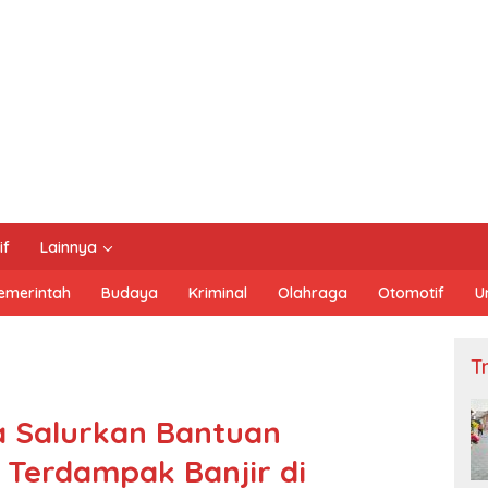
if
Lainnya
emerintah
Budaya
Kriminal
Olahraga
Otomotif
U
Tn
a Salurkan Bantuan
Terdampak Banjir di