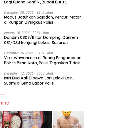
Lagi Ruang Konflik, Bupati Buru :
Tambang Emas Akan Beroperasi diakhir
Januari 2026
Desember 30, 2025
3342 Lihat
Modus Jatuhkan Sajadah, Pencuri Motor
di Kuripan Diringkus Polisi
Januari 10, 2026
3261 Lihat
Dandim 0808/Blitar Dampingi Danrem
081/DSJ kunjungi Lokasi Sasaran
Pembangunan Jembatan Gantung Di
Blitar
Desember 26, 2025
3181 Lihat
Viral Wawancara di Ruang Pengamanan
Polres Bima Kota, Polisi Tegaskan Tidak
Berizin dan Mendahului Proses Lidik
Desember 12, 2025
3053 Lihat
Istri Dua Kali Dibawa Lari Lelaki Lain,
Suami di Bima Lapor Polisi
minal