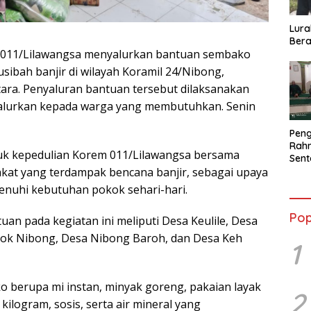
Lura
Bera
 011/Lilawangsa menyalurkan bantuan sembako
ibah banjir di wilayah Koramil 24/Nibong,
ra. Penyaluran bantuan tersebut dilaksanakan
salurkan kepada warga yang membutuhkan. Senin
Peng
Rahm
k kepedulian Korem 011/Lilawangsa bersama
Sent
t yang terdampak bencana banjir, sebagai upaya
2026
Terb
uhi kebutuhan pokok sehari-hari.
Pop
n pada kegiatan ini meliputi Desa Keulile, Desa
ok Nibong, Desa Nibong Baroh, dan Desa Keh
1
 berupa mi instan, minyak goreng, pakaian layak
2
kilogram, sosis, serta air mineral yang