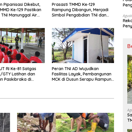
n Pipanisasi Dikebut,
Prasasti TMMD Ke-129
Peng
MMD Ke-129 Pastikan
Rampung Dibangun, Menjadi
Dise
TNI Manunggal Air
Simbol Pengabdian TNI dan
Mela
Agust
egera Dinikmati Warga
Kenangan Abadi untuk
Reko
 Sesor
Kampung Sesor
Peny
B
UT RI Ke-81 Satgas
Peran TNI AD Wujudkan
5/GTY Latihan dan
Fasilitas Layak, Pembangunan
n Paskibraka di
MCK di Dusun Serapu Rampung
upati Yalimo
Dikerjakan
Ag
Sa
T
Tu