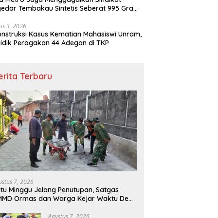
edar Tembakau Sintetis Seberat 995 Gram
buah Dipemukiman Padat yang Diedarkan
lui Media Sosial
us 3, 2026
nstruksi Kasus Kematian Mahasiswi Unram,
idik Peragakan 44 Adegan di TKP
erita Terbaru
ustus 7, 2026
tu Minggu Jelang Penutupan, Satgas
MMD Ormas dan Warga Kejar Waktu Demi
ntaskan Sasaran Fisik
Agustus 7, 2026