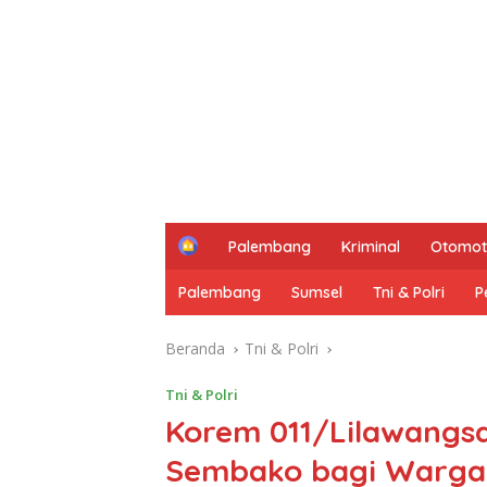
H
Palembang
Kriminal
Otomot
o
m
Palembang
Sumsel
Tni & Polri
P
e
Beranda
Tni & Polri
Tni & Polri
Korem 011/Lilawangs
Sembako bagi Warga 