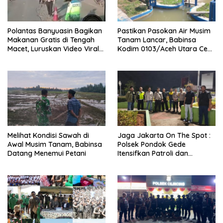
Polantas Banyuasin Bagikan
Pastikan Pasokan Air Musim
Makanan Gratis di Tengah
Tanam Lancar, Babinsa
Macet, Luruskan Video Viral
Kodim 0103/Aceh Utara Cek
di Jalintim Palembang-
Pintu Irigasi
Betung
Melihat Kondisi Sawah di
Jaga Jakarta On The Spot :
Awal Musim Tanam, Babinsa
Polsek Pondok Gede
Datang Menemui Petani
Itensifkan Patroli dan
Operasi Kejahatan Dini Hari
Jaga Kondusifitas Tetap
Aman