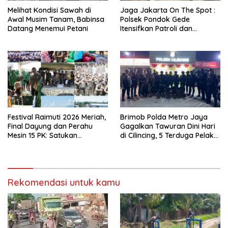
Melihat Kondisi Sawah di
Jaga Jakarta On The Spot :
Awal Musim Tanam, Babinsa
Polsek Pondok Gede
Datang Menemui Petani
Itensifkan Patroli dan
Operasi Kejahatan Dini Hari
Jaga Kondusifitas Tetap
Aman
Festival Raimuti 2026 Meriah,
Brimob Polda Metro Jaya
Final Dayung dan Perahu
Gagalkan Tawuran Dini Hari
Mesin 15 PK: Satukan
di Cilincing, 5 Terduga Pelaku
Semangat dan
2 Parang dan Stik Golf
Kebersamaan
Diamankan
Rekomendasi untuk kamu