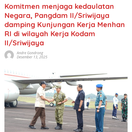
Komitmen menjaga kedaulatan
Negara, Pangdam II/Sriwijaya
damping Kunjungan Kerja Menhan
RI di wilayah Kerja Kodam
II/Sriwijaya
Andre Gondrong
Desember 13, 2025