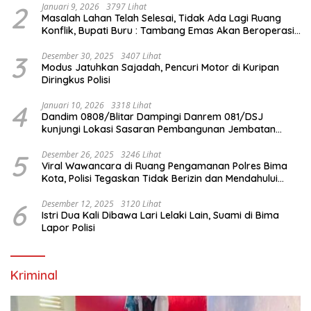
2
Januari 9, 2026
3797 Lihat
Masalah Lahan Telah Selesai, Tidak Ada Lagi Ruang
Konflik, Bupati Buru : Tambang Emas Akan Beroperasi
diakhir Januari 2026
3
Desember 30, 2025
3407 Lihat
Modus Jatuhkan Sajadah, Pencuri Motor di Kuripan
Diringkus Polisi
4
Januari 10, 2026
3318 Lihat
Dandim 0808/Blitar Dampingi Danrem 081/DSJ
kunjungi Lokasi Sasaran Pembangunan Jembatan
Gantung Di Blitar
5
Desember 26, 2025
3246 Lihat
Viral Wawancara di Ruang Pengamanan Polres Bima
Kota, Polisi Tegaskan Tidak Berizin dan Mendahului
Proses Lidik
6
Desember 12, 2025
3120 Lihat
Istri Dua Kali Dibawa Lari Lelaki Lain, Suami di Bima
Lapor Polisi
Kriminal