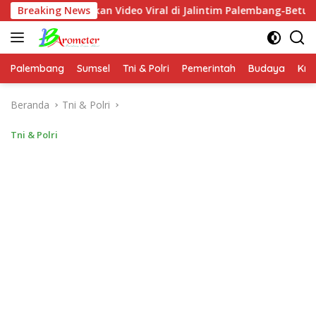
Langsung
uskan Video Viral di Jalintim Palembang-Betung
Breaking News
Pastik
ke
konten
Palembang
Sumsel
Tni & Polri
Pemerintah
Budaya
Kri
Beranda
Tni & Polri
Tni & Polri