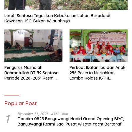
Lurah Sentosa Tegaskan Kebakaran Lahan Berada di
Kawasan JSC, Bukan Wilayahnya
Pengurus Musholah
Perkuat Ikatan Ibu dan Anak,
Rahmatullah RT 39 Sentosa
256 Peserta Meriahkan
Periode 2026–2031 Resmi
Lomba Kolase IGTKI
Terbentuk
Seberang Ulu II
Popular Post
1
Desember 11, 2025
4169 Lihat
Dandim 0825 Banyuwangi Hadiri Grand Opening BIYC,
Banyuwangi Resmi Jadi Pusat Wisata Yacht Bertaraf
Internasional