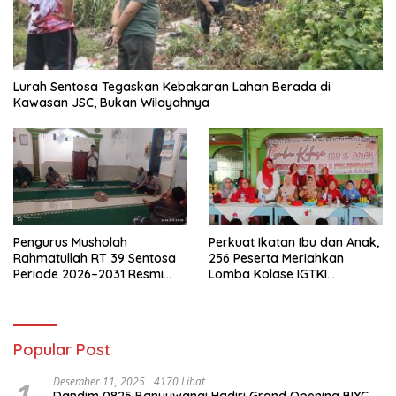
Lurah Sentosa Tegaskan Kebakaran Lahan Berada di
Kawasan JSC, Bukan Wilayahnya
Pengurus Musholah
Perkuat Ikatan Ibu dan Anak,
Rahmatullah RT 39 Sentosa
256 Peserta Meriahkan
Periode 2026–2031 Resmi
Lomba Kolase IGTKI
Terbentuk
Seberang Ulu II
Popular Post
1
Desember 11, 2025
4170 Lihat
Dandim 0825 Banyuwangi Hadiri Grand Opening BIYC,