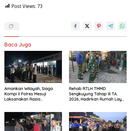
Post Views:
73
Baca Juga
Amankan Wilayah, Siaga
Rehab RTLH TMMD
Kompi II Polres Mesuji
Sengkuyung Tahap III TA.
Laksanakan Razia
2026, Hadirkan Rumah Layak
Kendaraan di Jalan Lintas
bagi Warga
Timur Simpang Pematang