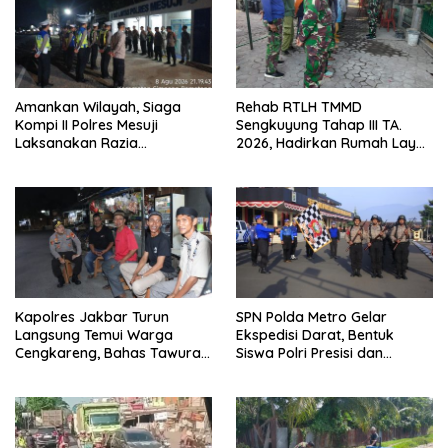
Amankan Wilayah, Siaga
Rehab RTLH TMMD
Kompi II Polres Mesuji
Sengkuyung Tahap III TA.
Laksanakan Razia
2026, Hadirkan Rumah Layak
Kendaraan di Jalan Lintas
bagi Warga
Timur Simpang Pematang
Kapolres Jakbar Turun
SPN Polda Metro Gelar
Langsung Temui Warga
Ekspedisi Darat, Bentuk
Cengkareng, Bahas Tawuran
Siswa Polri Presisi dan
hingga Bahaya Narkoba
Humanis