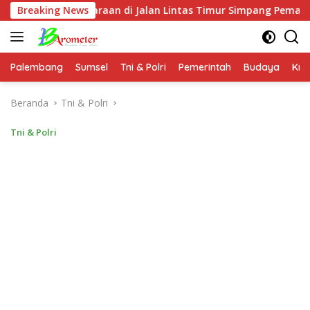
Langsung
ndaraan di Jalan Lintas Timur Simpang Pematang
Breaking News
Rehab
ke
konten
Palembang
Sumsel
Tni & Polri
Pemerintah
Budaya
Kri
Beranda
Tni & Polri
Tni & Polri