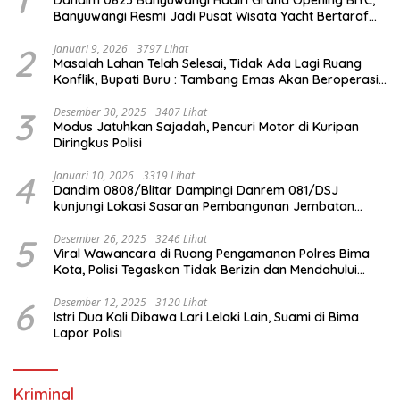
Banyuwangi Resmi Jadi Pusat Wisata Yacht Bertaraf
Internasional
2
Januari 9, 2026
3797 Lihat
Masalah Lahan Telah Selesai, Tidak Ada Lagi Ruang
Konflik, Bupati Buru : Tambang Emas Akan Beroperasi
diakhir Januari 2026
3
Desember 30, 2025
3407 Lihat
Modus Jatuhkan Sajadah, Pencuri Motor di Kuripan
Diringkus Polisi
4
Januari 10, 2026
3319 Lihat
Dandim 0808/Blitar Dampingi Danrem 081/DSJ
kunjungi Lokasi Sasaran Pembangunan Jembatan
Gantung Di Blitar
5
Desember 26, 2025
3246 Lihat
Viral Wawancara di Ruang Pengamanan Polres Bima
Kota, Polisi Tegaskan Tidak Berizin dan Mendahului
Proses Lidik
6
Desember 12, 2025
3120 Lihat
Istri Dua Kali Dibawa Lari Lelaki Lain, Suami di Bima
Lapor Polisi
Kriminal