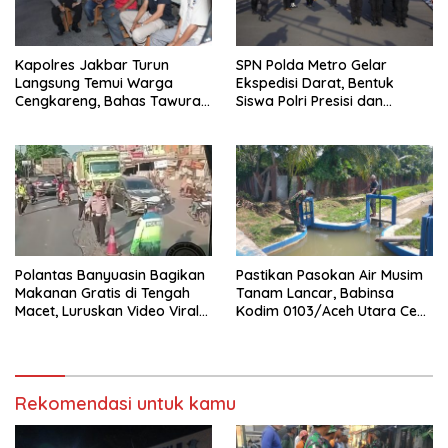
Kapolres Jakbar Turun
SPN Polda Metro Gelar
Langsung Temui Warga
Ekspedisi Darat, Bentuk
Cengkareng, Bahas Tawuran
Siswa Polri Presisi dan
hingga Bahaya Narkoba
Humanis
Polantas Banyuasin Bagikan
Pastikan Pasokan Air Musim
Makanan Gratis di Tengah
Tanam Lancar, Babinsa
Macet, Luruskan Video Viral
Kodim 0103/Aceh Utara Cek
di Jalintim Palembang-
Pintu Irigasi
Betung
Rekomendasi untuk kamu