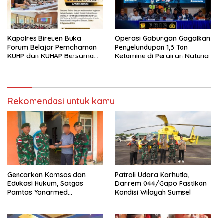
Kapolres Bireuen Buka
Operasi Gabungan Gagalkan
Forum Belajar Pemahaman
Penyelundupan 1,3 Ton
KUHP dan KUHAP Bersama
Ketamine di Perairan Natuna
Personel
Rekomendasi untuk kamu
Gencarkan Komsos dan
Patroli Udara Karhutla,
Edukasi Hukum, Satgas
Danrem 044/Gapo Pastikan
Pamtas Yonarmed
Kondisi Wilayah Sumsel
13/Nanggala Terima
Penyerahan Sukarela ±1 Kg