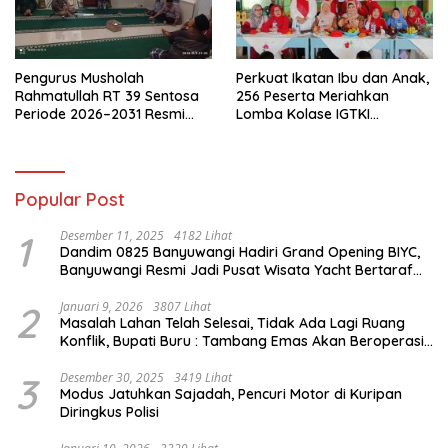
Pengurus Musholah
Perkuat Ikatan Ibu dan Anak,
Rahmatullah RT 39 Sentosa
256 Peserta Meriahkan
Periode 2026–2031 Resmi
Lomba Kolase IGTKI
Terbentuk
Seberang Ulu II
Popular Post
1
Desember 11, 2025
4182 Lihat
Dandim 0825 Banyuwangi Hadiri Grand Opening BIYC,
Banyuwangi Resmi Jadi Pusat Wisata Yacht Bertaraf
Internasional
2
Januari 9, 2026
3807 Lihat
Masalah Lahan Telah Selesai, Tidak Ada Lagi Ruang
Konflik, Bupati Buru : Tambang Emas Akan Beroperasi
diakhir Januari 2026
3
Desember 30, 2025
3419 Lihat
Modus Jatuhkan Sajadah, Pencuri Motor di Kuripan
Diringkus Polisi