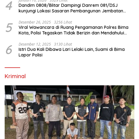
4
Januari 10, 2026
3329 Lihat
Dandim 0808/Blitar Dampingi Danrem 081/DSJ
kunjungi Lokasi Sasaran Pembangunan Jembatan
Gantung Di Blitar
5
Desember 26, 2025
3256 Lihat
Viral Wawancara di Ruang Pengamanan Polres Bima
Kota, Polisi Tegaskan Tidak Berizin dan Mendahului
Proses Lidik
6
Desember 12, 2025
3130 Lihat
Istri Dua Kali Dibawa Lari Lelaki Lain, Suami di Bima
Lapor Polisi
Kriminal