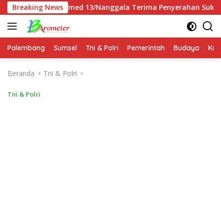
Langsung
armed 13/Nanggala Terima Penyerahan Sukarela ±1 Kg Sisik Tr
Breaking News
ke
konten
Palembang
Sumsel
Tni & Polri
Pemerintah
Budaya
Kri
Beranda
Tni & Polri
Tni & Polri