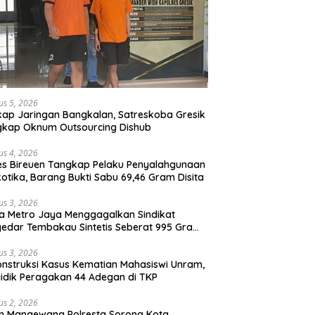
us 5, 2026
ap Jaringan Bangkalan, Satreskoba Gresik
gkap Oknum Outsourcing Dishub
us 4, 2026
es Bireuen Tangkap Pelaku Penyalahgunaan
otika, Barang Bukti Sabu 69,46 Gram Disita
us 3, 2026
a Metro Jaya Menggagalkan Sindikat
edar Tembakau Sintetis Seberat 995 Gram
buah Dipemukiman Padat yang Diedarkan
lui Media Sosial
us 3, 2026
nstruksi Kasus Kematian Mahasiswi Unram,
idik Peragakan 44 Adegan di TKP
us 2, 2026
m Mangewang Polresta Sorong Kota