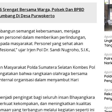
6 Srengat Bersama Warga, Polsek Dan BPBD
umbang Di Desa Purwokerto
membangun semangat kebersamaan, menjaga
Agust
an personel dalam memberikan perlindungan,
Ungk
pada masyarakat. Personel yang sehat akan
Tan
ional,” ujar Irjen Pol Dr. Sandi Nugroho, S.I.K.,
Agust
Polr
Nark
an Masyarakat Polda Sumatera Selatan Kombes Pol
Agust
 mengatakan bahwa rangkaian olahraga bersama
Pold
internal organisasi dalam menyambut Hari
Peng
Dise
Mela
Agust
Reko
njadi pengingat bagi seluruh insan Bhayangkara
Peny
erkuat kekompakan, dan meningkatkan kualitas
Agust
maan yang terbangun melalui kegiatan seperti ini
Tea