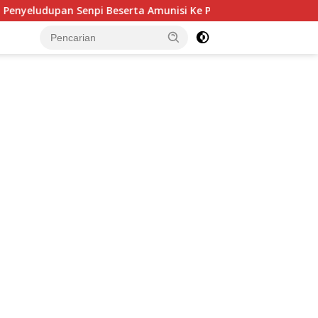
erta Amunisi Ke Papua Melalui Lintas Negara, Tiga Tersangk