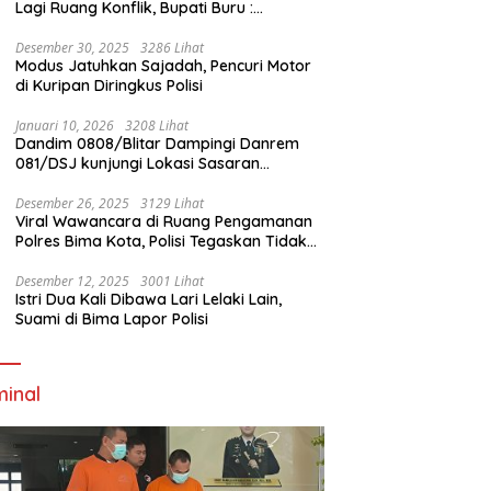
Lagi Ruang Konflik, Bupati Buru :
Tambang Emas Akan Beroperasi diakhir
Januari 2026
Desember 30, 2025
3286 Lihat
Modus Jatuhkan Sajadah, Pencuri Motor
di Kuripan Diringkus Polisi
Januari 10, 2026
3208 Lihat
Dandim 0808/Blitar Dampingi Danrem
081/DSJ kunjungi Lokasi Sasaran
Pembangunan Jembatan Gantung Di
Blitar
Desember 26, 2025
3129 Lihat
Viral Wawancara di Ruang Pengamanan
Polres Bima Kota, Polisi Tegaskan Tidak
Berizin dan Mendahului Proses Lidik
Desember 12, 2025
3001 Lihat
Istri Dua Kali Dibawa Lari Lelaki Lain,
Suami di Bima Lapor Polisi
minal