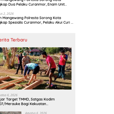
kap Dua Pelaku Curanmor, Enam Unit
eda Motor Diamankan
us 2, 2026
m Mangewang Polresta Sorong Kota
kap Spesialis Curanmor, Pelaku Akui Curi 29
eda Motor
erita Terbaru
ustus 6, 2026
jar Target TMMD, Satgas Kodim
07/Merauke Bagi Kekuatan
embangunan MCK di Wanam
Agustus 6, 2026