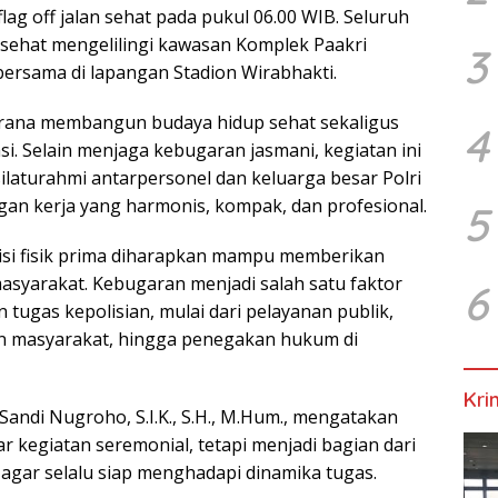
lag off jalan sehat pada pukul 06.00 WIB. Seluruh
 sehat mengelilingi kawasan Komplek Paakri
3
ersama di lapangan Stadion Wirabhakti.
arana membangun budaya hidup sehat sekaligus
4
si. Selain menjaga kebugaran jasmani, kegiatan ini
aturahmi antarpersonel dan keluarga besar Polri
n kerja yang harmonis, kompak, dan profesional.
5
disi fisik prima diharapkan mampu memberikan
asyarakat. Kebugaran menjadi salah satu faktor
6
ugas kepolisian, mulai dari pelayanan publik,
n masyarakat, hingga penegakan hukum di
Kri
 Sandi Nugroho, S.I.K., S.H., M.Hum., mengatakan
kegiatan seremonial, tetapi menjadi bagian dari
agar selalu siap menghadapi dinamika tugas.