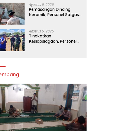
MCK di Wanam
Agustus 6, 2026
Pemasangan Dinding
Keramik, Personel Satgas
TMMD Percepat
Pembangunan MCK di
Wanam Merauke
Agustus 6, 2026
Tingkatkan
Kesiapsiagaan, Personel
Kodim 1707/Merauke Asah
Ketrampilan Bersama
Petugas Damkar
lembang