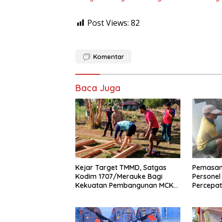
Post Views:
82
Komentar
Baca Juga
Kejar Target TMMD, Satgas
Pemasan
Kodim 1707/Merauke Bagi
Persone
Kekuatan Pembangunan MCK
Percepa
di Wanam
Wanam 