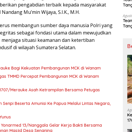
mberikan pengabdian terbaik kepada masyarakat
Tang
Sep
Nandang Mu’min Wijaya, S.I.K., M.H.
Agust
Tea
terus membangun sumber daya manusia Polri yang
Tang
Sep
ntegritas sebagai fondasi utama dalam mewujudkan
ta menjaga situasi keamanan dan ketertiban
B
dusif di wilayah Sumatera Selatan.
erauke Bagi Kekuatan Pembangunan MCK di Wanam
atgas TMMD Percepat Pembangunan MCK di Wanam
 1707/Merauke Asah Ketrampilan Bersama Petugas
Senpi Beserta Amunisi Ke Papua Melalui Lintas Negara,
Ag
Ke
 Yunus
17
 Yonarmed 13/Nanggala Gelar Kerja Bakti Bersama
P
nan Masjid Desa Senaning