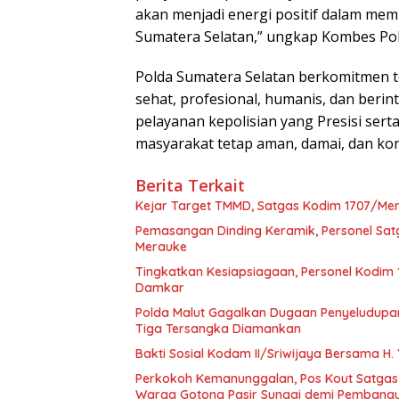
akan menjadi energi positif dalam me
Sumatera Selatan,” ungkap Kombes Pol 
Polda Sumatera Selatan berkomitmen 
sehat, profesional, humanis, dan beri
pelayanan kepolisian yang Presisi ser
masyarakat tetap aman, damai, dan kon
Berita Terkait
Kejar Target TMMD, Satgas Kodim 1707/M
Pemasangan Dinding Keramik, Personel S
Merauke
Tingkatkan Kesiapsiagaan, Personel Kodim
Damkar
Polda Malut Gagalkan Dugaan Penyeludupan 
Tiga Tersangka Diamankan
Bakti Sosial Kodam II/Sriwijaya Bersama H.
Perkokoh Kemanunggalan, Pos Kout Satgas
Warga Gotong Pasir Sungai demi Pembangu