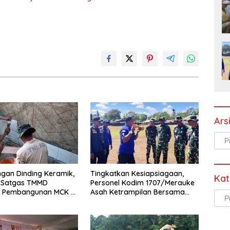
Ars
Arsi
gan Dinding Keramik,
Tingkatkan Kesiapsiagaan,
Kat
l Satgas TMMD
Personel Kodim 1707/Merauke
t Pembangunan MCK di
Asah Ketrampilan Bersama
Kate
Merauke
Petugas Damkar