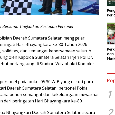
Peng
Peri
m Bersama Tingkatkan Kesiapan Personel
isian Daerah Sumatera Selatan menggelar
ringati Hari Bhayangkara ke-80 Tahun 2026
Perk
 soliditas, dan semangat kebersamaan seluruh
dan 
ung oleh Kapolda Sumatera Selatan Irjen Pol Dr.
Mer
Kola
ersebut berlangsung di Stadion Wirabhakti Komplek
Sebe
Pop
personel pada pukul 05.30 WIB yang diikuti para
ari Daerah Sumatera Selatan, personel Polda
1
Suasana penuh semangat dan kekeluargaan mewarnai
n dari peringatan Hari Bhayangkara ke-80.
2
ua Bhayangkari Daerah Sumatera Selatan secara