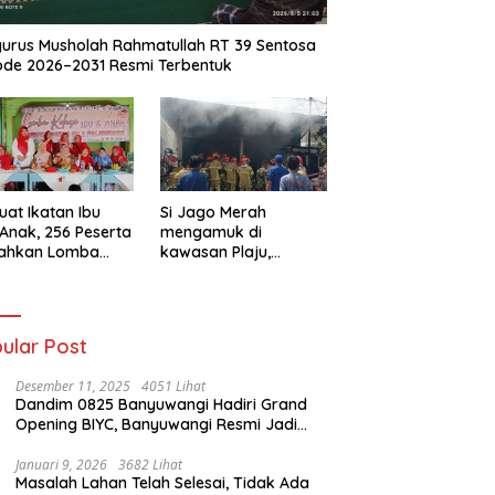
urus Musholah Rahmatullah RT 39 Sentosa
ode 2026–2031 Resmi Terbentuk
uat Ikatan Ibu
Si Jago Merah
Anak, 256 Peserta
mengamuk di
iahkan Lomba
kawasan Plaju,
se IGTKI
Palembang,
rang Ulu II
Hanguskan Sejumlah
Rumah Bedeng dan
Ruko
ular Post
Desember 11, 2025
4051 Lihat
Dandim 0825 Banyuwangi Hadiri Grand
Opening BIYC, Banyuwangi Resmi Jadi
Pusat Wisata Yacht Bertaraf Internasional
Januari 9, 2026
3682 Lihat
Masalah Lahan Telah Selesai, Tidak Ada