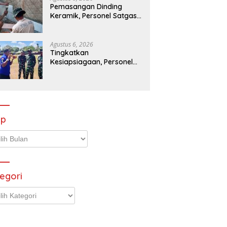
Pemasangan Dinding
Keramik, Personel Satgas
TMMD Percepat
Pembangunan MCK di
Wanam Merauke
Agustus 6, 2026
Tingkatkan
Kesiapsiagaan, Personel
Kodim 1707/Merauke Asah
Ketrampilan Bersama
Petugas Damkar
ip
p
egori
gori