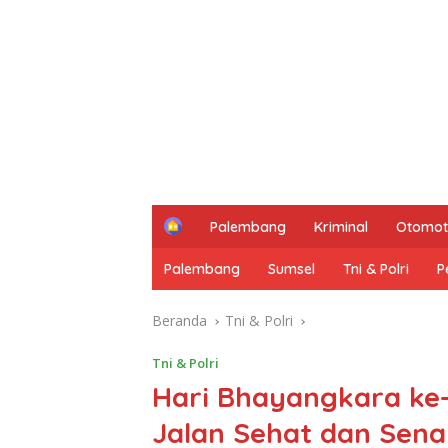
H
Palembang
Kriminal
Otomot
o
m
Palembang
Sumsel
Tni & Polri
P
e
Beranda
Tni & Polri
Tni & Polri
Hari Bhayangkara ke-
Jalan Sehat dan Sen