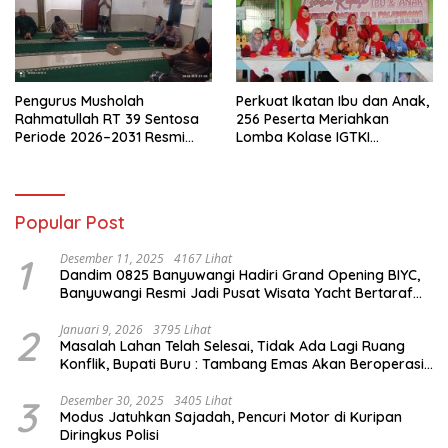
Pengurus Musholah
Perkuat Ikatan Ibu dan Anak,
Rahmatullah RT 39 Sentosa
256 Peserta Meriahkan
Periode 2026–2031 Resmi
Lomba Kolase IGTKI
Terbentuk
Seberang Ulu II
Popular Post
1
Desember 11, 2025
4167 Lihat
Dandim 0825 Banyuwangi Hadiri Grand Opening BIYC,
Banyuwangi Resmi Jadi Pusat Wisata Yacht Bertaraf
Internasional
2
Januari 9, 2026
3795 Lihat
Masalah Lahan Telah Selesai, Tidak Ada Lagi Ruang
Konflik, Bupati Buru : Tambang Emas Akan Beroperasi
diakhir Januari 2026
3
Desember 30, 2025
3405 Lihat
Modus Jatuhkan Sajadah, Pencuri Motor di Kuripan
Diringkus Polisi