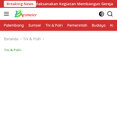
Langsung
awa Melaksanakan Kegiatan Membangun Gereja Di Distrik Airu
Breaking News
ke
konten
Palembang
Sumsel
Tni & Polri
Pemerintah
Budaya
Kri
Beranda
Tni & Polri
Tni & Polri