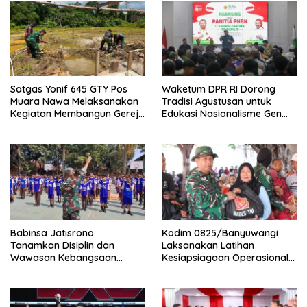
Satgas Yonif 645 GTY Pos
Waketum DPR RI Dorong
Muara Nawa Melaksanakan
Tradisi Agustusan untuk
Kegiatan Membangun Gereja
Edukasi Nasionalisme Gen
Di Distrik Airu
Alpha
Babinsa Jatisrono
Kodim 0825/Banyuwangi
Tanamkan Disiplin dan
Laksanakan Latihan
Wawasan Kebangsaan
Kesiapsiagaan Operasional
kepada Pelajar
(LKO) Penanggulangan
Bencana Alam Tahun 2026