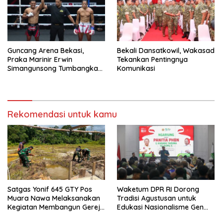
Guncang Arena Bekasi,
Bekali Dansatkowil, Wakasad
Praka Marinir Erwin
Tekankan Pentingnya
Simangunsong Tumbangkan
Komunikasi
Lawan di Kickstriking ZXZ
Prodigy
Rekomendasi untuk kamu
Satgas Yonif 645 GTY Pos
Waketum DPR RI Dorong
Muara Nawa Melaksanakan
Tradisi Agustusan untuk
Kegiatan Membangun Gereja
Edukasi Nasionalisme Gen
Di Distrik Airu
Alpha