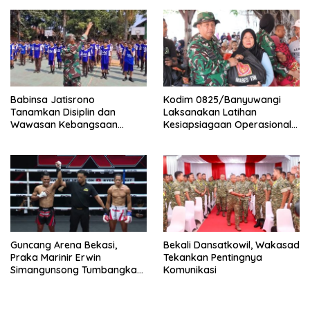
Babinsa Jatisrono
Kodim 0825/Banyuwangi
Tanamkan Disiplin dan
Laksanakan Latihan
Wawasan Kebangsaan
Kesiapsiagaan Operasional
kepada Pelajar
(LKO) Penanggulangan
Bencana Alam Tahun 2026
Guncang Arena Bekasi,
Bekali Dansatkowil, Wakasad
Praka Marinir Erwin
Tekankan Pentingnya
Simangunsong Tumbangkan
Komunikasi
Lawan di Kickstriking ZXZ
Prodigy