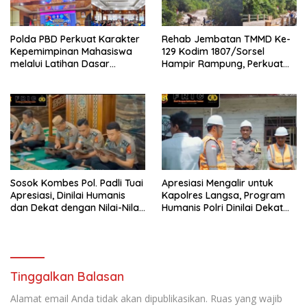
Polda PBD Perkuat Karakter
Rehab Jembatan TMMD Ke-
Kepemimpinan Mahasiswa
129 Kodim 1807/Sorsel
melalui Latihan Dasar
Hampir Rampung, Perkuat
Kepemimpinan di Universitas
Akses dan Tingkatkan
Muhammadiyah Sorong
Mobilitas Warga Kampung
Sesor
Sosok Kombes Pol. Padli Tuai
Apresiasi Mengalir untuk
Apresiasi, Dinilai Humanis
Kapolres Langsa, Program
dan Dekat dengan Nilai-Nilai
Humanis Polri Dinilai Dekat
Keagamaan
dengan Masyarakat
Tinggalkan Balasan
Alamat email Anda tidak akan dipublikasikan.
Ruas yang wajib