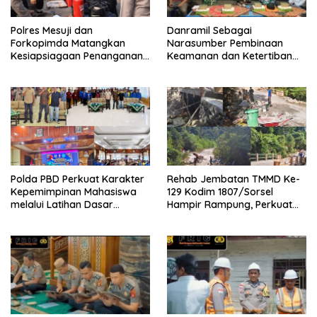
Polres Mesuji dan
Danramil Sebagai
Forkopimda Matangkan
Narasumber Pembinaan
Kesiapsiagaan Penanganan
Keamanan dan Ketertiban
Karhutla Melalui Apel Gelar
Masyarakat
Pasukan
Polda PBD Perkuat Karakter
Rehab Jembatan TMMD Ke-
Kepemimpinan Mahasiswa
129 Kodim 1807/Sorsel
melalui Latihan Dasar
Hampir Rampung, Perkuat
Kepemimpinan di Universitas
Akses dan Tingkatkan
Muhammadiyah Sorong
Mobilitas Warga Kampung
Sesor