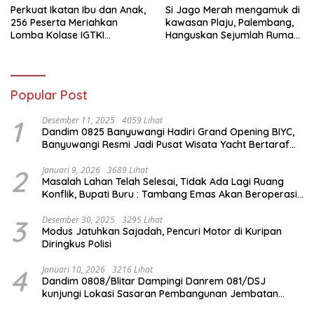
Perkuat Ikatan Ibu dan Anak,
Si Jago Merah mengamuk di
256 Peserta Meriahkan
kawasan Plaju, Palembang,
Lomba Kolase IGTKI
Hanguskan Sejumlah Rumah
Seberang Ulu II
Bedeng dan Ruko
Popular Post
1
Desember 11, 2025
4059 Lihat
Dandim 0825 Banyuwangi Hadiri Grand Opening BIYC,
Banyuwangi Resmi Jadi Pusat Wisata Yacht Bertaraf
Internasional
2
Januari 9, 2026
3689 Lihat
Masalah Lahan Telah Selesai, Tidak Ada Lagi Ruang
Konflik, Bupati Buru : Tambang Emas Akan Beroperasi
diakhir Januari 2026
3
Desember 30, 2025
3295 Lihat
Modus Jatuhkan Sajadah, Pencuri Motor di Kuripan
Diringkus Polisi
4
Januari 10, 2026
3216 Lihat
Dandim 0808/Blitar Dampingi Danrem 081/DSJ
kunjungi Lokasi Sasaran Pembangunan Jembatan
Gantung Di Blitar