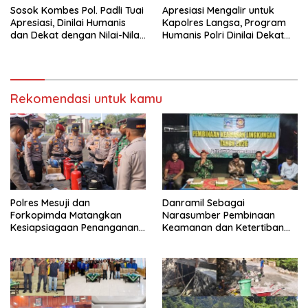
Sosok Kombes Pol. Padli Tuai
Apresiasi Mengalir untuk
Apresiasi, Dinilai Humanis
Kapolres Langsa, Program
dan Dekat dengan Nilai-Nilai
Humanis Polri Dinilai Dekat
Keagamaan
dengan Masyarakat
Rekomendasi untuk kamu
Polres Mesuji dan
Danramil Sebagai
Forkopimda Matangkan
Narasumber Pembinaan
Kesiapsiagaan Penanganan
Keamanan dan Ketertiban
Karhutla Melalui Apel Gelar
Masyarakat
Pasukan