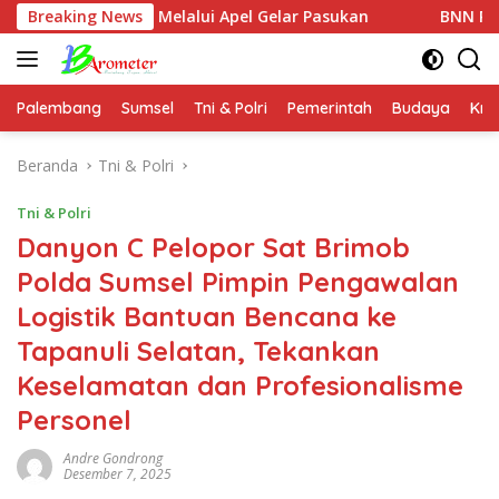
Langsung
Melalui Apel Gelar Pasukan
Breaking News
BNN RI Ajak 5.000 Mahasi
ke
konten
Palembang
Sumsel
Tni & Polri
Pemerintah
Budaya
Kri
Beranda
Tni & Polri
Tni & Polri
Danyon C Pelopor Sat Brimob
Polda Sumsel Pimpin Pengawalan
Logistik Bantuan Bencana ke
Tapanuli Selatan, Tekankan
Keselamatan dan Profesionalisme
Personel
Andre Gondrong
Desember 7, 2025