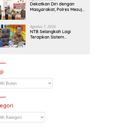
Dekatkan Diri dengan
Masyarakat, Polres Mesuji
Gelar Jumat Curhat
Disertai Bakti Sosial
Agustus 7, 2026
NTB Selangkah Lagi
Terapkan Sistem
Manajemen Talenta ASN
ip
p
egori
gori