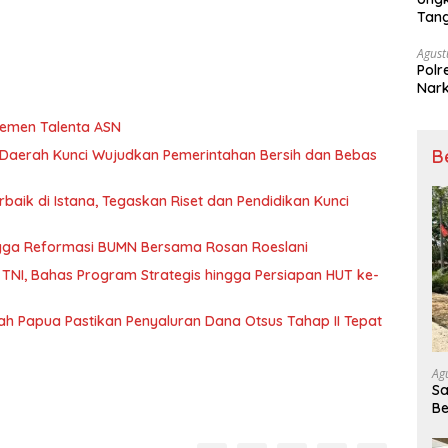
Tan
Agust
Polr
Nark
jemen Talenta ASN
B
a Daerah Kunci Wujudkan Pemerintahan Bersih dan Bebas
baik di Istana, Tegaskan Riset dan Pendidikan Kunci
gga Reformasi BUMN Bersama Rosan Roeslani
TNI, Bahas Program Strategis hingga Persiapan HUT ke-
 Papua Pastikan Penyaluran Dana Otsus Tahap II Tepat
Ag
Sa
Be
Be
Pe