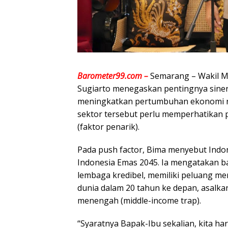
Barometer99.com –
Semarang – Wakil M
Sugiarto menegaskan pentingnya sinerg
meningkatkan pertumbuhan ekonomi n
sektor tersebut perlu memperhatikan p
(faktor penarik).
Pada push factor, Bima menyebut Ind
Indonesia Emas 2045. Ia mengatakan b
lembaga kredibel, memiliki peluang me
dunia dalam 20 tahun ke depan, asalk
menengah (middle-income trap).
“Syaratnya Bapak-Ibu sekalian, kita ha