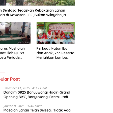
h Sentosa Tegaskan Kebakaran Lahan
da di Kawasan JSC, Bukan Wilayahnya
urus Musholah
Perkuat Ikatan Ibu
atullah RT 39
dan Anak, 256 Peserta
osa Periode
Meriahkan Lomba
–2031 Resmi
Kolase IGTKI
entuk
Seberang Ulu II
ular Post
Desember 11, 2025
4119 Lihat
Dandim 0825 Banyuwangi Hadiri Grand
Opening BIYC, Banyuwangi Resmi Jadi
Pusat Wisata Yacht Bertaraf Internasional
Januari 9, 2026
3746 Lihat
Masalah Lahan Telah Selesai, Tidak Ada