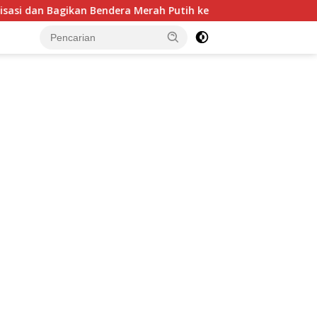
ra Merah Putih kepada Warga dan Pengguna Jalan
Dekatk