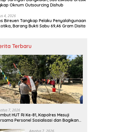
gkap Oknum Outsourcing Dishub
us 4, 2026
es Bireuen Tangkap Pelaku Penyalahgunaan
otika, Barang Bukti Sabu 69,46 Gram Disita
erita Terbaru
ustus 7, 2026
mbut HUT RI Ke-81, Kapolres Mesuji
rsama Personel Sosialisasi dan Bagikan
ndera Merah Putih kepada Warga dan
ngguna Jalan
Agustus 7, 2026