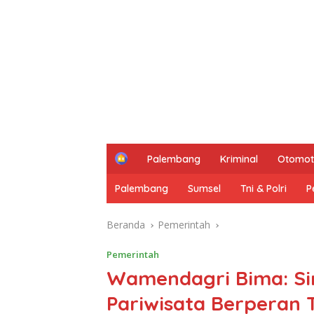
H
Palembang
Kriminal
Otomot
o
m
Palembang
Sumsel
Tni & Polri
P
e
Beranda
Pemerintah
Pemerintah
Wamendagri Bima: Sin
Pariwisata Berperan