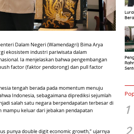
Lura
Bera
enteri Dalam Negeri (Wamendagri) Bima Arya
i ekosistem industri pariwisata dalam
Peng
asional. Ia menjelaskan bahwa pengembangan
Rahm
ush factor (faktor pendorong) dan pull factor
Sent
2026
Terb
onesia tengah berada pada momentum menuju
Pop
ahwa Indonesia, sebagaimana diprediksi sejumlah
njadi salah satu negara berpendapatan terbesar di
1
an mampu keluar dari jebakan pendapatan
2
rus punya double digit economic growth,” ujarnya