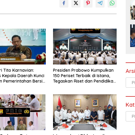
 Tito Karnavian:
Presiden Prabowo Kumpulkan
Ars
as Kepala Daerah Kunci
150 Periset Terbaik di Istana,
Arsi
 Pemerintahan Bersih
Tegaskan Riset dan Pendidikan
s Korupsi
Kunci Indonesia Emas 2045
Kat
Kate