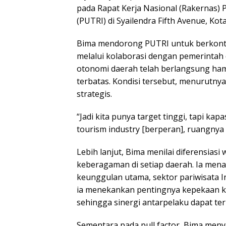
pada Rapat Kerja Nasional (Rakernas)
(PUTRI) di Syailendra Fifth Avenue, Ko
Bima mendorong PUTRI untuk berkont
melalui kolaborasi dengan pemerintah
otonomi daerah telah berlangsung hamp
terbatas. Kondisi tersebut, menurutny
strategis.
“Jadi kita punya target tinggi, tapi kapa
tourism industry [berperan], ruangnya di
Lebih lanjut, Bima menilai diferensias
keberagaman di setiap daerah. Ia me
keunggulan utama, sektor pariwisata In
ia menekankan pentingnya kepekaan k
sehingga sinergi antarpelaku dapat ter
Sementara pada pull factor, Bima men