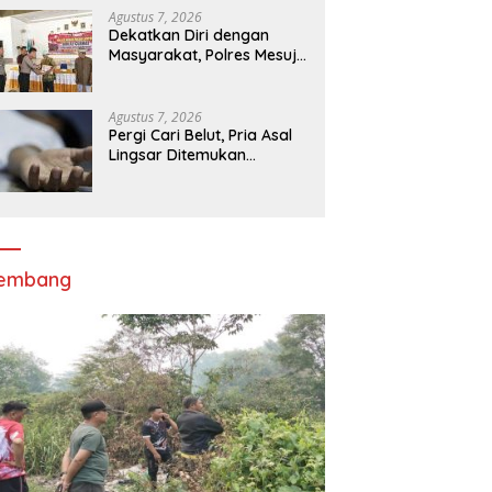
Putih kepada Warga dan
Agustus 7, 2026
Pengguna Jalan
Dekatkan Diri dengan
Masyarakat, Polres Mesuji
Gelar Jumat Curhat
Disertai Bakti Sosial
Agustus 7, 2026
Pergi Cari Belut, Pria Asal
Lingsar Ditemukan
Meninggal Dunia di Pinggir
Kali Lembar
lembang