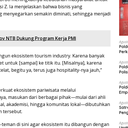
si Z. Ia menjelaskan bahwa bisnis yang
 menyegarkan semakin diminati, sehingga menjadi
rov NTB Dukung Program Kerja PMI
Agust
Pold
Perk
ngun ekosistem tourism industry. Karena banyak
Dibe
Timb
Agust
t untuk [sampai] ke titik itu. [Misalnya], karena
Pold
telat, begitu ya, terus juga hospitality-nya jauh,”
Poli
Pal
Agust
Pold
kuat ekosistem pariwisata melalui
Empa
a, masukan dari berbagai pihak—mulai dari ahli
Rak
Agust
ial, akademisi, hingga komunitas lokal—dibutuhkan
Satr
 tersebut.
Peng
Nark
Agust
teman di sini agar ekosistem itu dibangun dengan
Ungk