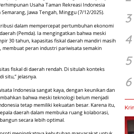
 Perhimpunan Usaha Taman Rekreasi Indonesia
ta Semarang, Jawa Tengah, Minggu (7/12/2025).
3
ribusi dalam mempercepat pertumbuhan ekonomi
 daerah (Pemda). Ia mengingatkan bahwa meski
4
ir 30 tahun, kapasitas fiskal daerah mandiri masih
a, membuat peran industri pariwisata semakin
5
sitas fiskal di daerah rendah. Di situlah konteks
 situ,” jelasnya.
6
i wisata Indonesia sangat kaya, dengan keunikan dan
nambahkan bahwa meski teknologi belum menjadi
donesia tetap memiliki kekuatan besar. Karena itu,
Kri
epala daerah dalam membuka ruang kolaborasi,
bangun secara lebih optimal.
yoroti meningkatnya kebutuhan masyarakat untuk