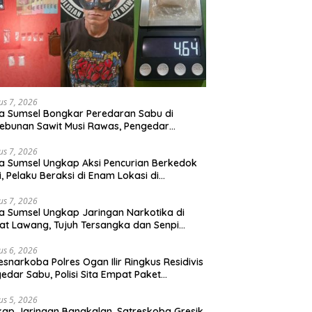
us 7, 2026
a Sumsel Bongkar Peredaran Sabu di
ebunan Sawit Musi Rawas, Pengedar
kuk dengan Barang Bukti Sabu dan
angan Digital
us 7, 2026
a Sumsel Ungkap Aksi Pencurian Berkedok
si, Pelaku Beraksi di Enam Lokasi di
embang
us 7, 2026
a Sumsel Ungkap Jaringan Narkotika di
t Lawang, Tujuh Tersangka dan Senpi
itan Diamankan
us 6, 2026
esnarkoba Polres Ogan Ilir Ringkus Residivis
edar Sabu, Polisi Sita Empat Paket
otika
us 5, 2026
ap Jaringan Bangkalan, Satreskoba Gresik