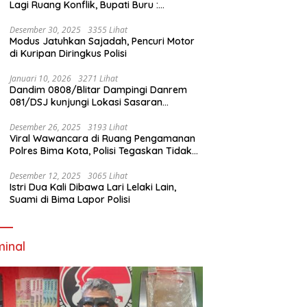
Lagi Ruang Konflik, Bupati Buru :
Tambang Emas Akan Beroperasi diakhir
Januari 2026
Desember 30, 2025
3355 Lihat
Modus Jatuhkan Sajadah, Pencuri Motor
di Kuripan Diringkus Polisi
Januari 10, 2026
3271 Lihat
Dandim 0808/Blitar Dampingi Danrem
081/DSJ kunjungi Lokasi Sasaran
Pembangunan Jembatan Gantung Di
Blitar
Desember 26, 2025
3193 Lihat
Viral Wawancara di Ruang Pengamanan
Polres Bima Kota, Polisi Tegaskan Tidak
Berizin dan Mendahului Proses Lidik
Desember 12, 2025
3065 Lihat
Istri Dua Kali Dibawa Lari Lelaki Lain,
Suami di Bima Lapor Polisi
minal