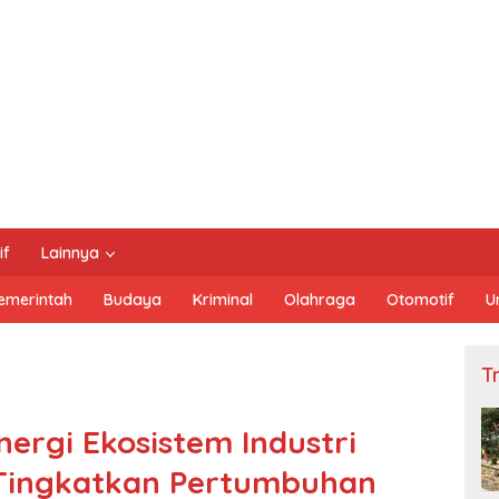
if
Lainnya
emerintah
Budaya
Kriminal
Olahraga
Otomotif
U
Tn
ergi Ekosistem Industri
 Tingkatkan Pertumbuhan