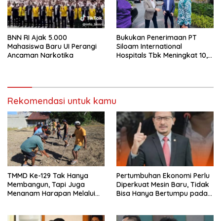
BNN RI Ajak 5.000
Bukukan Penerimaan PT
Mahasiswa Baru UI Perangi
Siloam International
Ancaman Narkotika
Hospitals Tbk Meningkat 10,6
Persen , Bamsoet Ingatkan
Industri Rumah Sakit Harus
Adaptif Hadapi Tekanan
Ekonomi Dunia
Rekomendasi untuk kamu
TMMD Ke-129 Tak Hanya
Pertumbuhan Ekonomi Perlu
Membangun, Tapi Juga
Diperkuat Mesin Baru, Tidak
Menanam Harapan Melalui
Bisa Hanya Bertumpu pada
Ketahanan Pangan
Konsumsi