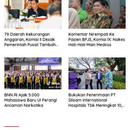
79 Daerah Kekurangan
Komentar Nirempati Ke
Anggaran, Komisi II Desak
Pasien BPJS, Komisi IX: Nakes
Pemerintah Pusat Tambah
Hati-Hati Main Medsos
DAU Pemda
BNN RI Ajak 5.000
Bukukan Penerimaan PT
Mahasiswa Baru UI Perangi
Siloam International
Ancaman Narkotika
Hospitals Tbk Meningkat 10,6
Persen , Bamsoet Ingatkan
Industri Rumah Sakit Harus
Adaptif Hadapi Tekanan
Ekonomi Dunia