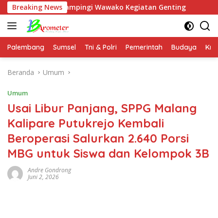
Langsung
 Didampingi Wawako Kegiatan Genting
Breaking News
Jenderal (Purn) 
ke
konten
Palembang
Sumsel
Tni & Polri
Pemerintah
Budaya
Kri
Beranda
Umum
Umum
Usai Libur Panjang, SPPG Malang
Kalipare Putukrejo Kembali
Beroperasi Salurkan 2.640 Porsi
MBG untuk Siswa dan Kelompok 3B
Andre Gondrong
Juni 2, 2026