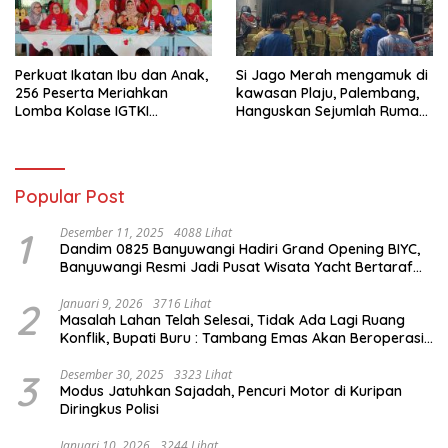
Perkuat Ikatan Ibu dan Anak,
Si Jago Merah mengamuk di
256 Peserta Meriahkan
kawasan Plaju, Palembang,
Lomba Kolase IGTKI
Hanguskan Sejumlah Rumah
Seberang Ulu II
Bedeng dan Ruko
Popular Post
1
Desember 11, 2025
4088 Lihat
Dandim 0825 Banyuwangi Hadiri Grand Opening BIYC,
Banyuwangi Resmi Jadi Pusat Wisata Yacht Bertaraf
Internasional
2
Januari 9, 2026
3716 Lihat
Masalah Lahan Telah Selesai, Tidak Ada Lagi Ruang
Konflik, Bupati Buru : Tambang Emas Akan Beroperasi
diakhir Januari 2026
3
Desember 30, 2025
3323 Lihat
Modus Jatuhkan Sajadah, Pencuri Motor di Kuripan
Diringkus Polisi
Januari 10, 2026
3244 Lihat