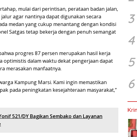
tahap, mulai dari perintisan, perataan badan jalan,
3
 jalur agar nantinya dapat digunakan secara
pada medan yang cukup menantang dengan kondisi
rsonel Satgas tetap bekerja dengan penuh semangat
4
bahwa progres 87 persen merupakan hasil kerja
5
Ia optimistis dalam waktu dekat pengerjaan dapat
era merasakan manfaatnya.
6
gi warga Kampung Marsi. Kami ingin memastikan
ak pada peningkatan kesejahteraan masyarakat,”
Kri
Yonif 521/DY Bagikan Sembako dan Layanan
e