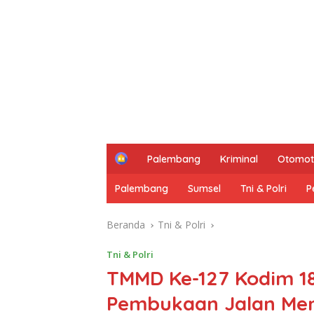
H
Palembang
Kriminal
Otomot
o
m
Palembang
Sumsel
Tni & Polri
P
e
Beranda
Tni & Polri
Tni & Polri
TMMD Ke-127 Kodim 1
Pembukaan Jalan Me