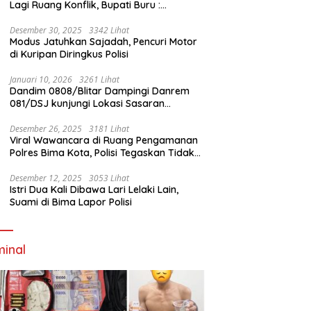
Lagi Ruang Konflik, Bupati Buru :
Tambang Emas Akan Beroperasi diakhir
Januari 2026
Desember 30, 2025
3342 Lihat
Modus Jatuhkan Sajadah, Pencuri Motor
di Kuripan Diringkus Polisi
Januari 10, 2026
3261 Lihat
Dandim 0808/Blitar Dampingi Danrem
081/DSJ kunjungi Lokasi Sasaran
Pembangunan Jembatan Gantung Di
Blitar
Desember 26, 2025
3181 Lihat
Viral Wawancara di Ruang Pengamanan
Polres Bima Kota, Polisi Tegaskan Tidak
Berizin dan Mendahului Proses Lidik
Desember 12, 2025
3053 Lihat
Istri Dua Kali Dibawa Lari Lelaki Lain,
Suami di Bima Lapor Polisi
minal