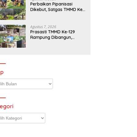
Perbaikan Pipanisasi
Dikebut, Satgas TMMD Ke-
129 Pastikan Program TNI
Manunggal Air Bersih
Segera Dinikmati Warga
Agustus 7, 2026
Kampung Sesor
Prasasti TMMD Ke-129
Rampung Dibangun,
Menjadi Simbol
Pengabdian TNI dan
Kenangan Abadi untuk
Kampung Sesor
ip
p
egori
gori