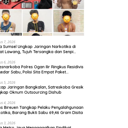
us 7, 2026
a Sumsel Ungkap Jaringan Narkotika di
t Lawang, Tujuh Tersangka dan Senpi
itan Diamankan
us 6, 2026
esnarkoba Polres Ogan Ilir Ringkus Residivis
edar Sabu, Polisi Sita Empat Paket
otika
us 5, 2026
ap Jaringan Bangkalan, Satreskoba Gresik
gkap Oknum Outsourcing Dishub
us 4, 2026
es Bireuen Tangkap Pelaku Penyalahgunaan
otika, Barang Bukti Sabu 69,46 Gram Disita
us 3, 2026
a Metro Jaya Menggagalkan Sindikat