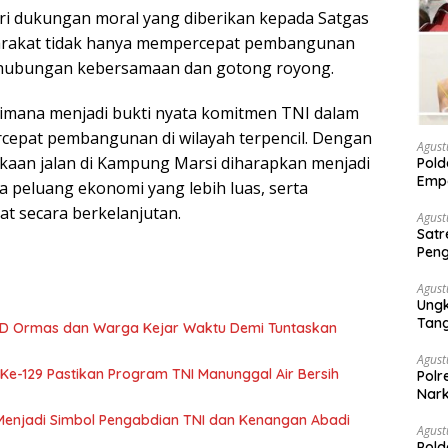
ari dukungan moral yang diberikan kepada Satgas
arakat tidak hanya mempercepat pembangunan
t hubungan kebersamaan dan gotong royong.
mana menjadi bukti nyata komitmen TNI dalam
pat pembangunan di wilayah terpencil. Dengan
Agust
aan jalan di Kampung Marsi diharapkan menjadi
Pold
Empa
peluang ekonomi yang lebih luas, serta
Rak
t secara berkelanjutan.
Agust
Satr
Peng
Nark
Agust
Ungk
Tan
MD Ormas dan Warga Kejar Waktu Demi Tuntaskan
Agust
 Ke-129 Pastikan Program TNI Manunggal Air Bersih
Polr
Nark
Menjadi Simbol Pengabdian TNI dan Kenangan Abadi
Agust
Pold