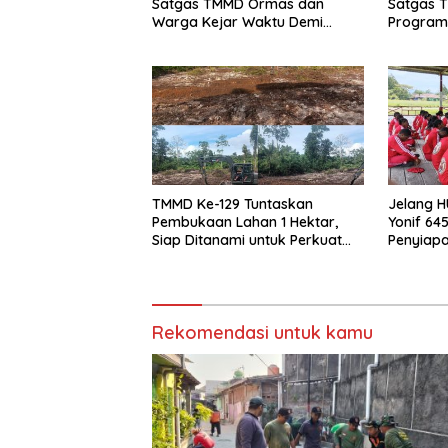
Satgas TMMD Ormas dan
Satgas T
Warga Kejar Waktu Demi
Program 
Tuntaskan Sasaran Fisik
Bersih S
Kampung
TMMD Ke-129 Tuntaskan
Jelang H
Pembukaan Lahan 1 Hektar,
Yonif 64
Siap Ditanami untuk Perkuat
Penyiapa
Ketahanan Pangan Kampung
Kantor B
Sesor
Rekomendasi untuk kamu