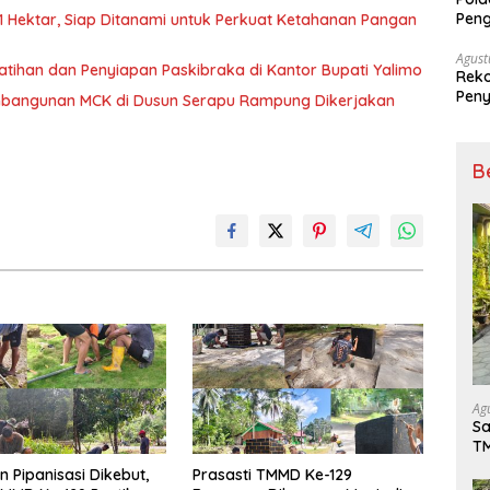
Peng
Hektar, Siap Ditanami untuk Perkuat Ketahanan Pangan
Dise
Mela
Agust
atihan dan Penyiapan Paskibraka di Kantor Bupati Yalimo
Reko
Peny
embangunan MCK di Dusun Serapu Rampung Dikerjakan
B
Ag
Sa
T
Tu
n Pipanisasi Dikebut,
Prasasti TMMD Ke-129