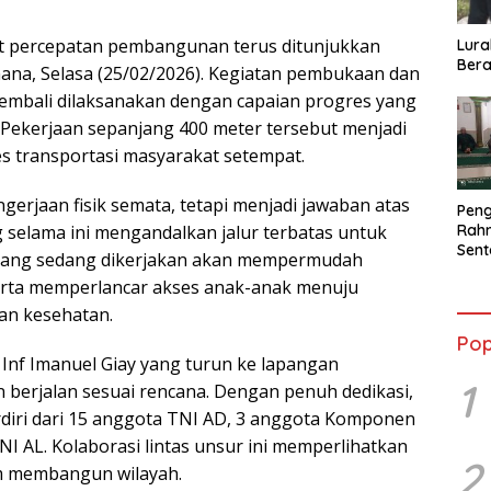
t percepatan pembangunan terus ditunjukkan
Lura
Bera
na, Selasa (25/02/2026). Kegiatan pembukaan dan
embali dilaksanakan dengan capaian progres yang
 Pekerjaan sepanjang 400 meter tersebut menjadi
 transportasi masyarakat setempat.
gerjaan fisik semata, tetapi menjadi jawaban atas
Peng
elama ini mengandalkan jalur terbatas untuk
Rahm
Sent
an yang sedang dikerjakan akan mempermudah
2026
 serta memperlancar akses anak-anak menuju
Terb
an kesehatan.
Pop
 Inf Imanuel Giay yang turun ke lapangan
1
 berjalan sesuai rencana. Dengan penuh dedikasi,
rdiri dari 15 anggota TNI AD, 3 anggota Komponen
I AL. Kolaborasi lintas unsur ini memperlihatkan
2
m membangun wilayah.