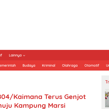
if
Lainnya
emerintah
Budaya
Kriminal
Olahraga
Otomotif
U
Tn
804/Kaimana Terus Genjot
nuju Kampung Marsi