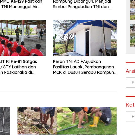
MMD Ke-129 Pastikan
Rampung Dibangun, Menjadi
TNI Manunggal Air
Simbol Pengabdian TNI dan
egera Dinikmati Warga
Kenangan Abadi untuk
 Sesor
Kampung Sesor
UT RI Ke-81 Satgas
Peran TNI AD Wujudkan
5/GTY Latihan dan
Fasilitas Layak, Pembangunan
Ars
n Paskibraka di
MCK di Dusun Serapu Rampung
upati Yalimo
Dikerjakan
Arsi
Kat
Kate