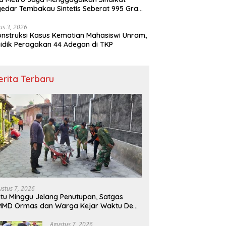
edar Tembakau Sintetis Seberat 995 Gram
buah Dipemukiman Padat yang Diedarkan
lui Media Sosial
us 3, 2026
nstruksi Kasus Kematian Mahasiswi Unram,
idik Peragakan 44 Adegan di TKP
erita Terbaru
ustus 7, 2026
tu Minggu Jelang Penutupan, Satgas
MMD Ormas dan Warga Kejar Waktu Demi
ntaskan Sasaran Fisik
Agustus 7, 2026