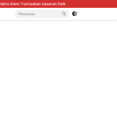
ran Fisik
Perbaikan Pipanisasi Dikebut, Satgas TMMD 