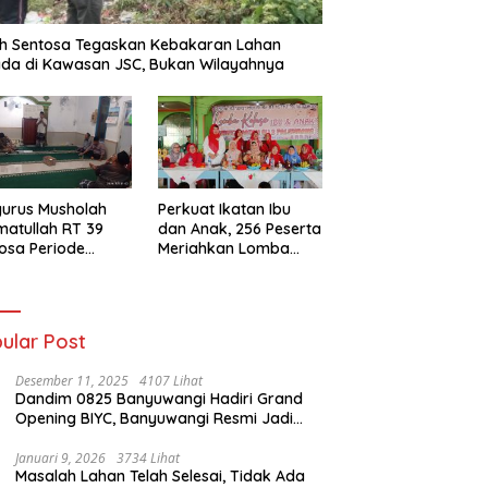
h Sentosa Tegaskan Kebakaran Lahan
da di Kawasan JSC, Bukan Wilayahnya
urus Musholah
Perkuat Ikatan Ibu
atullah RT 39
dan Anak, 256 Peserta
osa Periode
Meriahkan Lomba
–2031 Resmi
Kolase IGTKI
entuk
Seberang Ulu II
ular Post
Desember 11, 2025
4107 Lihat
Dandim 0825 Banyuwangi Hadiri Grand
Opening BIYC, Banyuwangi Resmi Jadi
Pusat Wisata Yacht Bertaraf Internasional
Januari 9, 2026
3734 Lihat
Masalah Lahan Telah Selesai, Tidak Ada