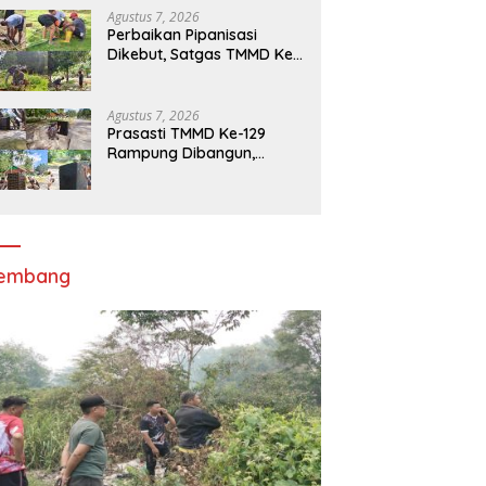
Sasaran Fisik
Agustus 7, 2026
Perbaikan Pipanisasi
Dikebut, Satgas TMMD Ke-
129 Pastikan Program TNI
Manunggal Air Bersih
Segera Dinikmati Warga
Agustus 7, 2026
Kampung Sesor
Prasasti TMMD Ke-129
Rampung Dibangun,
Menjadi Simbol
Pengabdian TNI dan
Kenangan Abadi untuk
Kampung Sesor
lembang