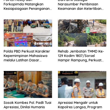
Forkopimda Matangkan
Narasumber Pembinaan
Kesiapsiagaan Penanganan
Keamanan dan Ketertiban
Karhutla Melalui Apel Gelar
Masyarakat
Pasukan
Polda PBD Perkuat Karakter
Rehab Jembatan TMMD Ke-
Kepemimpinan Mahasiswa
129 Kodim 1807/Sorsel
melalui Latihan Dasar
Hampir Rampung, Perkuat
Kepemimpinan di Universitas
Akses dan Tingkatkan
Muhammadiyah Sorong
Mobilitas Warga Kampung
Sesor
Sosok Kombes Pol. Padli Tuai
Apresiasi Mengalir untuk
Apresiasi, Dinilai Humanis
Kapolres Langsa, Program