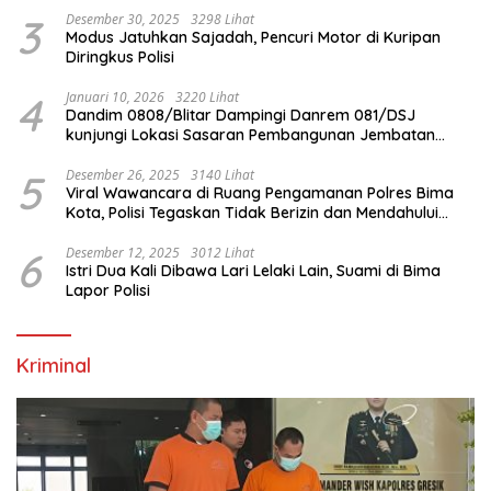
3
Desember 30, 2025
3298 Lihat
Modus Jatuhkan Sajadah, Pencuri Motor di Kuripan
Diringkus Polisi
4
Januari 10, 2026
3220 Lihat
Dandim 0808/Blitar Dampingi Danrem 081/DSJ
kunjungi Lokasi Sasaran Pembangunan Jembatan
Gantung Di Blitar
5
Desember 26, 2025
3140 Lihat
Viral Wawancara di Ruang Pengamanan Polres Bima
Kota, Polisi Tegaskan Tidak Berizin dan Mendahului
Proses Lidik
6
Desember 12, 2025
3012 Lihat
Istri Dua Kali Dibawa Lari Lelaki Lain, Suami di Bima
Lapor Polisi
Kriminal