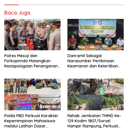
Baca Juga
Polres Mesuji dan
Danramil Sebagai
Forkopimda Matangkan
Narasumber Pembinaan
Kesiapsiagaan Penanganan
Keamanan dan Ketertiban
Karhutla Melalui Apel Gelar
Masyarakat
Pasukan
Polda PBD Perkuat Karakter
Rehab Jembatan TMMD Ke-
Kepemimpinan Mahasiswa
129 Kodim 1807/Sorsel
melalui Latihan Dasar
Hampir Rampung, Perkuat