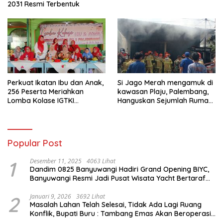
2031 Resmi Terbentuk
Perkuat Ikatan Ibu dan Anak,
Si Jago Merah mengamuk di
256 Peserta Meriahkan
kawasan Plaju, Palembang,
Lomba Kolase IGTKI
Hanguskan Sejumlah Rumah
Seberang Ulu II
Bedeng dan Ruko
Popular Post
1
Desember 11, 2025
4063 Lihat
Dandim 0825 Banyuwangi Hadiri Grand Opening BIYC,
Banyuwangi Resmi Jadi Pusat Wisata Yacht Bertaraf
Internasional
2
Januari 9, 2026
3692 Lihat
Masalah Lahan Telah Selesai, Tidak Ada Lagi Ruang
Konflik, Bupati Buru : Tambang Emas Akan Beroperasi
diakhir Januari 2026