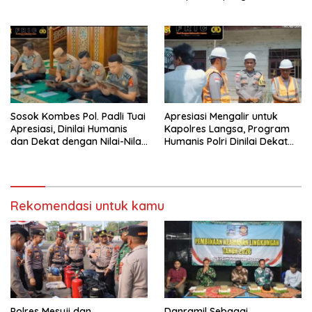
Kepemimpinan di Universitas
Akses dan Tingkatkan
Muhammadiyah Sorong
Mobilitas Warga Kampung
Sesor
Sosok Kombes Pol. Padli Tuai
Apresiasi Mengalir untuk
Apresiasi, Dinilai Humanis
Kapolres Langsa, Program
dan Dekat dengan Nilai-Nilai
Humanis Polri Dinilai Dekat
Keagamaan
dengan Masyarakat
Rekomendasi untuk kamu
Polres Mesuji dan
Danramil Sebagai