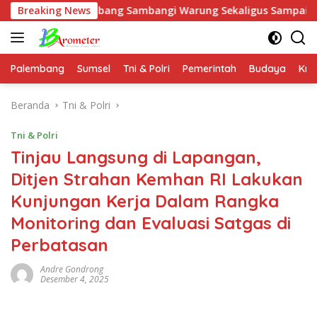
Langsung
 Ngabang Sambangi Warung Sekaligus Sampaikan Himbauan Ka
Breaking News
ke
konten
Palembang
Sumsel
Tni & Polri
Pemerintah
Budaya
Kri
Beranda
Tni & Polri
Tni & Polri
Tinjau Langsung di Lapangan,
Ditjen Strahan Kemhan RI Lakukan
Kunjungan Kerja Dalam Rangka
Monitoring dan Evaluasi Satgas di
Perbatasan
Andre Gondrong
Desember 4, 2025