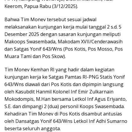
Keerom, Papua Rabu (3/12/2025).
Bahwa Tim Monev tersebut sesuai jadwal
melaksanakan kunjungan kerja mulai tanggal 2 s.d. 5
Desember 2025 dengan sasaran kunjungan meliputi
Makoops Swasembada, Makodam XVII/Cenderawasih
dan Satgas Yonif 643/Wns (Pos Kotis, Pos Mosso, Pos
Muara Tami dan Pos Skow).
Tim Monev Kemhan RI yang hadir dalam kegiatan
kunjungan kerja ke Satgas Pamtas RI-PNG Statis Yonif
643/Wns diawali dari Pos Kotis dan dipimpin langsung
oleh Kasubdit Hanmil Kolonel Inf Emir Zulkarnain
Mokodompis, M.Han bersama Letkol Inf Agus Eriyanto,
S.E. dan dimpangi 2 (dua) personil Koops Swasembada.
Kehadiran Tim Monev di Pos Kotis disambut antusias
oleh Dansatgas Yonif 643/Wns Letkol Inf Adhi Sumarno
beserta seluruh anggota.