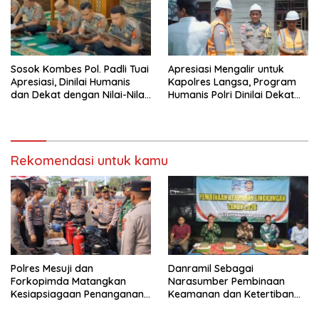
Sosok Kombes Pol. Padli Tuai
Apresiasi Mengalir untuk
Apresiasi, Dinilai Humanis
Kapolres Langsa, Program
dan Dekat dengan Nilai-Nilai
Humanis Polri Dinilai Dekat
Keagamaan
dengan Masyarakat
Rekomendasi untuk kamu
Polres Mesuji dan
Danramil Sebagai
Forkopimda Matangkan
Narasumber Pembinaan
Kesiapsiagaan Penanganan
Keamanan dan Ketertiban
Karhutla Melalui Apel Gelar
Masyarakat