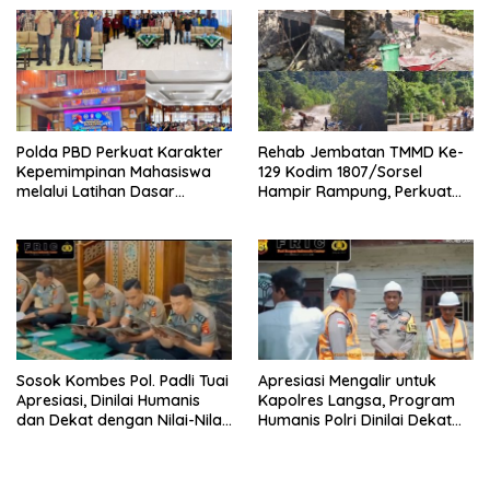
Pasukan
Polda PBD Perkuat Karakter
Rehab Jembatan TMMD Ke-
Kepemimpinan Mahasiswa
129 Kodim 1807/Sorsel
melalui Latihan Dasar
Hampir Rampung, Perkuat
Kepemimpinan di Universitas
Akses dan Tingkatkan
Muhammadiyah Sorong
Mobilitas Warga Kampung
Sesor
Sosok Kombes Pol. Padli Tuai
Apresiasi Mengalir untuk
Apresiasi, Dinilai Humanis
Kapolres Langsa, Program
dan Dekat dengan Nilai-Nilai
Humanis Polri Dinilai Dekat
Keagamaan
dengan Masyarakat