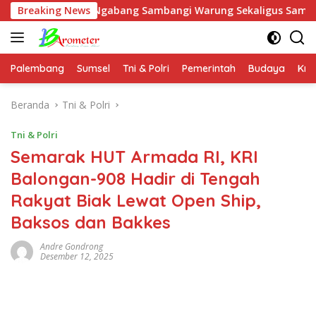
Langsung
lsek Ngabang Sambangi Warung Sekaligus Sampaikan Himbaua
Breaking News
ke
konten
Palembang
Sumsel
Tni & Polri
Pemerintah
Budaya
Kri
Beranda
Tni & Polri
Tni & Polri
Semarak HUT Armada RI, KRI
Balongan-908 Hadir di Tengah
Rakyat Biak Lewat Open Ship,
Baksos dan Bakkes
Andre Gondrong
Desember 12, 2025