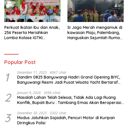
Perkuat Ikatan Ibu dan Anak,
Si Jago Merah mengamuk di
256 Peserta Meriahkan
kawasan Plaju, Palembang,
Lomba Kolase IGTKI
Hanguskan Sejumlah Rumah
Seberang Ulu II
Bedeng dan Ruko
Popular Post
1
Desember 11, 2025
4067 Lihat
Dandim 0825 Banyuwangi Hadiri Grand Opening BIYC,
Banyuwangi Resmi Jadi Pusat Wisata Yacht Bertaraf
Internasional
2
Januari 9, 2026
3696 Lihat
Masalah Lahan Telah Selesai, Tidak Ada Lagi Ruang
Konflik, Bupati Buru : Tambang Emas Akan Beroperasi
diakhir Januari 2026
3
Desember 30, 2025
3302 Lihat
Modus Jatuhkan Sajadah, Pencuri Motor di Kuripan
Diringkus Polisi