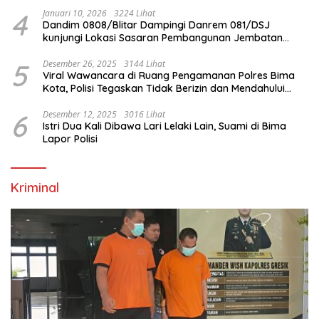
4
Januari 10, 2026
3224 Lihat
Dandim 0808/Blitar Dampingi Danrem 081/DSJ
kunjungi Lokasi Sasaran Pembangunan Jembatan
Gantung Di Blitar
5
Desember 26, 2025
3144 Lihat
Viral Wawancara di Ruang Pengamanan Polres Bima
Kota, Polisi Tegaskan Tidak Berizin dan Mendahului
Proses Lidik
6
Desember 12, 2025
3016 Lihat
Istri Dua Kali Dibawa Lari Lelaki Lain, Suami di Bima
Lapor Polisi
Kriminal