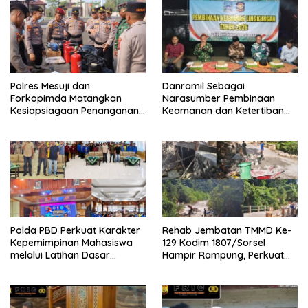
Polres Mesuji dan
Danramil Sebagai
Forkopimda Matangkan
Narasumber Pembinaan
Kesiapsiagaan Penanganan
Keamanan dan Ketertiban
Karhutla Melalui Apel Gelar
Masyarakat
Pasukan
Polda PBD Perkuat Karakter
Rehab Jembatan TMMD Ke-
Kepemimpinan Mahasiswa
129 Kodim 1807/Sorsel
melalui Latihan Dasar
Hampir Rampung, Perkuat
Kepemimpinan di Universitas
Akses dan Tingkatkan
Muhammadiyah Sorong
Mobilitas Warga Kampung
Sesor