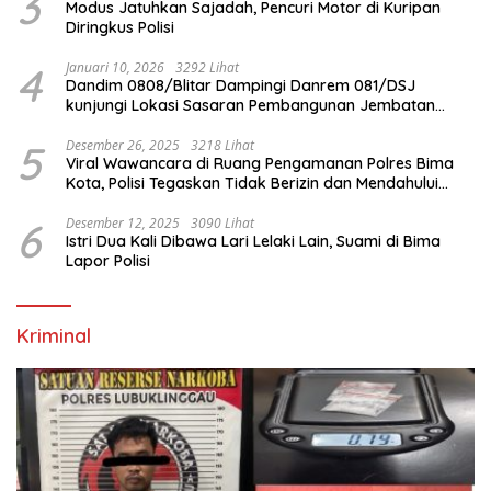
3
Modus Jatuhkan Sajadah, Pencuri Motor di Kuripan
Diringkus Polisi
4
Januari 10, 2026
3292 Lihat
Dandim 0808/Blitar Dampingi Danrem 081/DSJ
kunjungi Lokasi Sasaran Pembangunan Jembatan
Gantung Di Blitar
5
Desember 26, 2025
3218 Lihat
Viral Wawancara di Ruang Pengamanan Polres Bima
Kota, Polisi Tegaskan Tidak Berizin dan Mendahului
Proses Lidik
6
Desember 12, 2025
3090 Lihat
Istri Dua Kali Dibawa Lari Lelaki Lain, Suami di Bima
Lapor Polisi
Kriminal