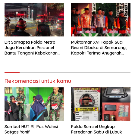
Dit Samapta Polda Metro
Muktamar XVI Tapak Suci
Jaya Kerahkan Personel
Resmi Dibuka di Semarang,
Bantu Tangani Kebakaran
Kapolri Terima Anugerah
Gedung Bapenda
Anggota Kehormatan
Rekomendasi untuk kamu
Sambut HUT RI, Pos Walesi
Polda Sumsel Ungkap
Satgas Yonif
Peredaran Sabu di Lubuk