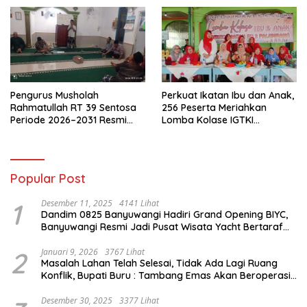
Pengurus Musholah
Perkuat Ikatan Ibu dan Anak,
Rahmatullah RT 39 Sentosa
256 Peserta Meriahkan
Periode 2026–2031 Resmi
Lomba Kolase IGTKI
Terbentuk
Seberang Ulu II
Popular Post
1
Desember 11, 2025
4141 Lihat
Dandim 0825 Banyuwangi Hadiri Grand Opening BIYC,
Banyuwangi Resmi Jadi Pusat Wisata Yacht Bertaraf
Internasional
2
Januari 9, 2026
3767 Lihat
Masalah Lahan Telah Selesai, Tidak Ada Lagi Ruang
Konflik, Bupati Buru : Tambang Emas Akan Beroperasi
diakhir Januari 2026
Desember 30, 2025
3377 Lihat