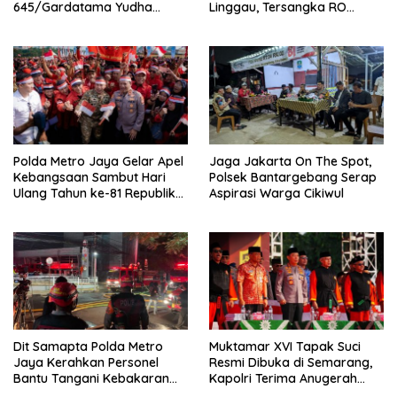
645/Gardatama Yudha
Linggau, Tersangka RO
Bersama Warga, Kibarkan
Diamankan
Merah Putih di Bukit Walesi
Polda Metro Jaya Gelar Apel
Jaga Jakarta On The Spot,
Kebangsaan Sambut Hari
Polsek Bantargebang Serap
Ulang Tahun ke-81 Republik
Aspirasi Warga Cikiwul
Indonesia
Dit Samapta Polda Metro
Muktamar XVI Tapak Suci
Jaya Kerahkan Personel
Resmi Dibuka di Semarang,
Bantu Tangani Kebakaran
Kapolri Terima Anugerah
Gedung Bapenda
Anggota Kehormatan