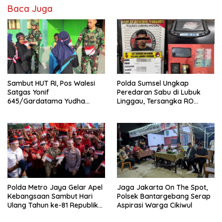
Baca Juga
Sambut HUT RI, Pos Walesi
Polda Sumsel Ungkap
Satgas Yonif
Peredaran Sabu di Lubuk
645/Gardatama Yudha
Linggau, Tersangka RO
Bersama Warga, Kibarkan
Diamankan
Merah Putih di Bukit Walesi
Polda Metro Jaya Gelar Apel
Jaga Jakarta On The Spot,
Kebangsaan Sambut Hari
Polsek Bantargebang Serap
Ulang Tahun ke-81 Republik
Aspirasi Warga Cikiwul
Indonesia