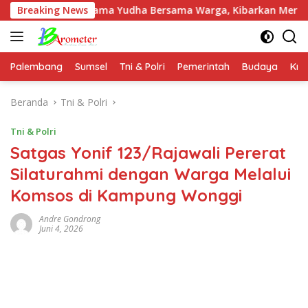
Langsung
ardatama Yudha Bersama Warga, Kibarkan Merah Putih di Bukit
Breaking News
ke
konten
Palembang
Sumsel
Tni & Polri
Pemerintah
Budaya
Kri
Beranda
Tni & Polri
Tni & Polri
Satgas Yonif 123/Rajawali Pererat
Silaturahmi dengan Warga Melalui
Komsos di Kampung Wonggi
Andre Gondrong
Juni 4, 2026