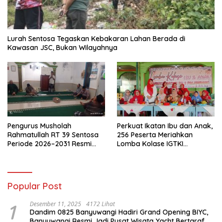
Lurah Sentosa Tegaskan Kebakaran Lahan Berada di
Kawasan JSC, Bukan Wilayahnya
Pengurus Musholah
Perkuat Ikatan Ibu dan Anak,
Rahmatullah RT 39 Sentosa
256 Peserta Meriahkan
Periode 2026–2031 Resmi
Lomba Kolase IGTKI
Terbentuk
Seberang Ulu II
Popular Post
1
Desember 11, 2025
4172 Lihat
Dandim 0825 Banyuwangi Hadiri Grand Opening BIYC,
Banyuwangi Resmi Jadi Pusat Wisata Yacht Bertaraf