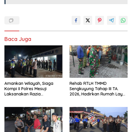
Baca Juga
Amankan Wilayah, Siaga
Rehab RTLH TMMD
Kompi II Polres Mesuji
Sengkuyung Tahap III TA.
Laksanakan Razia
2026, Hadirkan Rumah Layak
Kendaraan di Jalan Lintas
bagi Warga
Timur Simpang Pematang