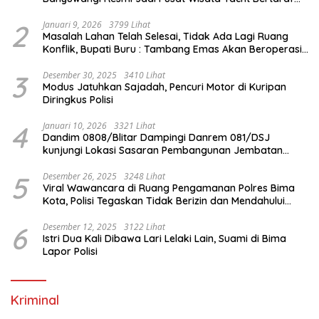
Internasional
2
Januari 9, 2026
3799 Lihat
Masalah Lahan Telah Selesai, Tidak Ada Lagi Ruang
Konflik, Bupati Buru : Tambang Emas Akan Beroperasi
diakhir Januari 2026
3
Desember 30, 2025
3410 Lihat
Modus Jatuhkan Sajadah, Pencuri Motor di Kuripan
Diringkus Polisi
4
Januari 10, 2026
3321 Lihat
Dandim 0808/Blitar Dampingi Danrem 081/DSJ
kunjungi Lokasi Sasaran Pembangunan Jembatan
Gantung Di Blitar
5
Desember 26, 2025
3248 Lihat
Viral Wawancara di Ruang Pengamanan Polres Bima
Kota, Polisi Tegaskan Tidak Berizin dan Mendahului
Proses Lidik
6
Desember 12, 2025
3122 Lihat
Istri Dua Kali Dibawa Lari Lelaki Lain, Suami di Bima
Lapor Polisi
Kriminal