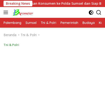
Langsung
aporkan Konsumen ke Polda Sumsel dan Siap Buktikan Fakta dan
Breaking News
ke
konten
Palembang
Sumsel
Tni & Polri
Pemerintah
Budaya
Kri
Beranda
Tni & Polri
Tni & Polri