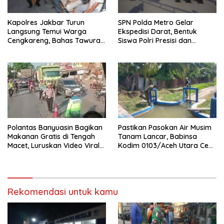
Kapolres Jakbar Turun
SPN Polda Metro Gelar
Langsung Temui Warga
Ekspedisi Darat, Bentuk
Cengkareng, Bahas Tawuran
Siswa Polri Presisi dan
hingga Bahaya Narkoba
Humanis
Polantas Banyuasin Bagikan
Pastikan Pasokan Air Musim
Makanan Gratis di Tengah
Tanam Lancar, Babinsa
Macet, Luruskan Video Viral
Kodim 0103/Aceh Utara Cek
di Jalintim Palembang-
Pintu Irigasi
Betung
Rekomendasi untuk kamu