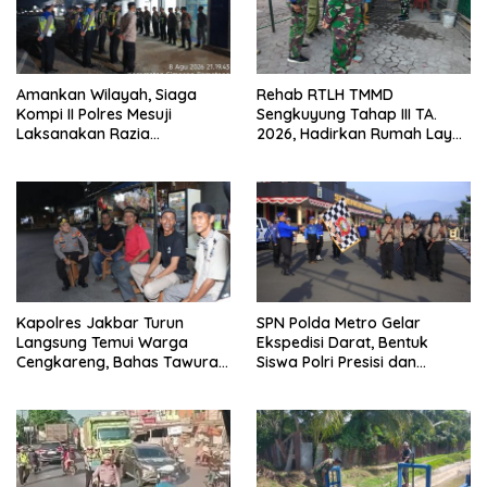
Amankan Wilayah, Siaga
Rehab RTLH TMMD
Kompi II Polres Mesuji
Sengkuyung Tahap III TA.
Laksanakan Razia
2026, Hadirkan Rumah Layak
Kendaraan di Jalan Lintas
bagi Warga
Timur Simpang Pematang
Kapolres Jakbar Turun
SPN Polda Metro Gelar
Langsung Temui Warga
Ekspedisi Darat, Bentuk
Cengkareng, Bahas Tawuran
Siswa Polri Presisi dan
hingga Bahaya Narkoba
Humanis