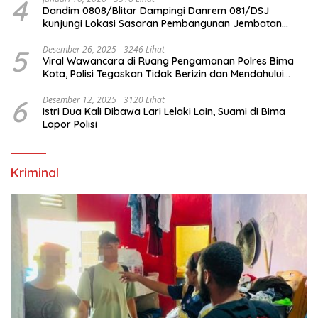
4
Dandim 0808/Blitar Dampingi Danrem 081/DSJ
kunjungi Lokasi Sasaran Pembangunan Jembatan
Gantung Di Blitar
5
Desember 26, 2025
3246 Lihat
Viral Wawancara di Ruang Pengamanan Polres Bima
Kota, Polisi Tegaskan Tidak Berizin dan Mendahului
Proses Lidik
6
Desember 12, 2025
3120 Lihat
Istri Dua Kali Dibawa Lari Lelaki Lain, Suami di Bima
Lapor Polisi
Kriminal