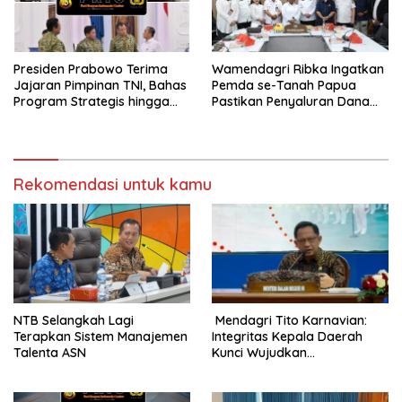
Presiden Prabowo Terima
Wamendagri Ribka Ingatkan
Jajaran Pimpinan TNI, Bahas
Pemda se-Tanah Papua
Program Strategis hingga
Pastikan Penyaluran Dana
Persiapan HUT ke-81 RI
Otsus Tahap II Tepat Waktu
dan Tepat Sasaran
Rekomendasi untuk kamu
NTB Selangkah Lagi
Mendagri Tito Karnavian:
Terapkan Sistem Manajemen
Integritas Kepala Daerah
Talenta ASN
Kunci Wujudkan
Pemerintahan Bersih dan
Bebas Korupsi