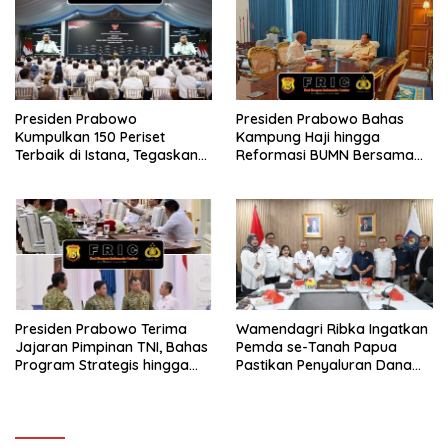
Presiden Prabowo
Presiden Prabowo Bahas
Kumpulkan 150 Periset
Kampung Haji hingga
Terbaik di Istana, Tegaskan
Reformasi BUMN Bersama
Riset dan Pendidikan Kunci
Rosan Roeslani
Indonesia Emas 2045
Presiden Prabowo Terima
Wamendagri Ribka Ingatkan
Jajaran Pimpinan TNI, Bahas
Pemda se-Tanah Papua
Program Strategis hingga
Pastikan Penyaluran Dana
Persiapan HUT ke-81 RI
Otsus Tahap II Tepat Waktu
dan Tepat Sasaran