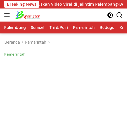
Langsung
ruskan Video Viral di Jalintim Palembang-Betung
Breaking News
Pasti
ke
konten
Palembang
Sumsel
Tni & Polri
Pemerintah
Budaya
Kri
Beranda
Pemerintah
Pemerintah