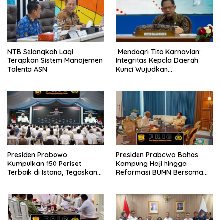
NTB Selangkah Lagi
Mendagri Tito Karnavian:
Terapkan Sistem Manajemen
Integritas Kepala Daerah
Talenta ASN
Kunci Wujudkan
Pemerintahan Bersih dan
Bebas Korupsi
Presiden Prabowo
Presiden Prabowo Bahas
Kumpulkan 150 Periset
Kampung Haji hingga
Terbaik di Istana, Tegaskan
Reformasi BUMN Bersama
Riset dan Pendidikan Kunci
Rosan Roeslani
Indonesia Emas 2045