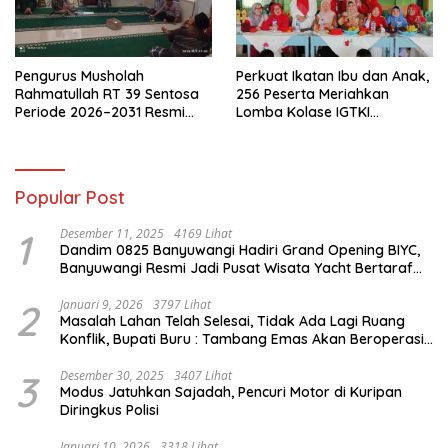
Pengurus Musholah
Perkuat Ikatan Ibu dan Anak,
Rahmatullah RT 39 Sentosa
256 Peserta Meriahkan
Periode 2026–2031 Resmi
Lomba Kolase IGTKI
Terbentuk
Seberang Ulu II
Popular Post
1
Desember 11, 2025
4169 Lihat
Dandim 0825 Banyuwangi Hadiri Grand Opening BIYC,
Banyuwangi Resmi Jadi Pusat Wisata Yacht Bertaraf
Internasional
2
Januari 9, 2026
3797 Lihat
Masalah Lahan Telah Selesai, Tidak Ada Lagi Ruang
Konflik, Bupati Buru : Tambang Emas Akan Beroperasi
diakhir Januari 2026
3
Desember 30, 2025
3407 Lihat
Modus Jatuhkan Sajadah, Pencuri Motor di Kuripan
Diringkus Polisi
Januari 10, 2026
3318 Lihat