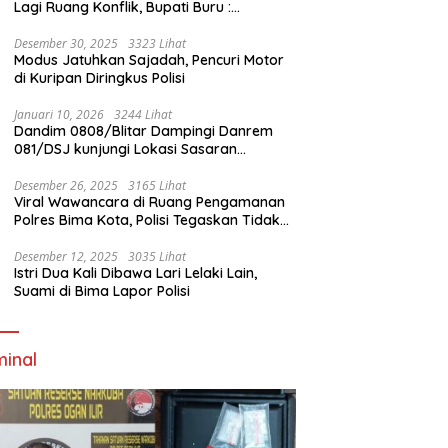
Lagi Ruang Konflik, Bupati Buru :
Tambang Emas Akan Beroperasi diakhir
Januari 2026
Desember 30, 2025
3323 Lihat
Modus Jatuhkan Sajadah, Pencuri Motor
di Kuripan Diringkus Polisi
Januari 10, 2026
3244 Lihat
Dandim 0808/Blitar Dampingi Danrem
081/DSJ kunjungi Lokasi Sasaran
Pembangunan Jembatan Gantung Di
Blitar
Desember 26, 2025
3165 Lihat
Viral Wawancara di Ruang Pengamanan
Polres Bima Kota, Polisi Tegaskan Tidak
Berizin dan Mendahului Proses Lidik
Desember 12, 2025
3035 Lihat
Istri Dua Kali Dibawa Lari Lelaki Lain,
Suami di Bima Lapor Polisi
minal