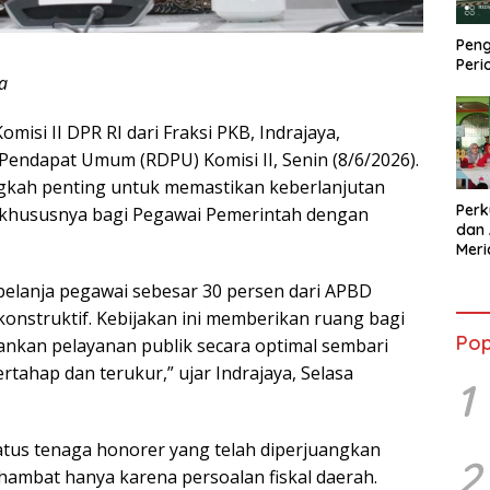
Peng
Peri
a
isi II DPR RI dari Fraksi PKB, Indrajaya,
Pendapat Umum (RDPU) Komisi II, Senin (8/6/2026).
ngkah penting untuk memastikan keberlanjutan
Perk
, khususnya bagi Pegawai Pemerintah dengan
dan 
Mer
Kola
Sebe
belanja pegawai sebesar 30 persen dari APBD
konstruktif. Kebijakan ini memberikan ruang bagi
Pop
ankan pelayanan publik secara optimal sembari
tahap dan terukur,” ujar Indrajaya, Selasa
1
tus tenaga honorer yang telah diperjuangkan
2
hambat hanya karena persoalan fiskal daerah.