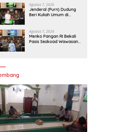
Agustus 7, 2026
Jenderal (Purn) Dudung
Beri Kuliah Umum di
Seskoad,Ungkap Dukung
Program Strategis
Presiden
Agustus 7, 2026
Menko Pangan RI Bekali
Pasis Seskoad Wawasan
Ketahanan Nasional
lembang