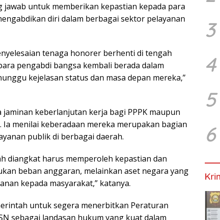
g jawab untuk memberikan kepastian kepada para
mengabdikan diri dalam berbagai sektor pelayanan
3
nyelesaian tenaga honorer berhenti di tengah
4
 para pengabdi bangsa kembali berada dalam
enunggu kejelasan status dan masa depan mereka,”
5
 jaminan keberlanjutan kerja bagi PPPK maupun
. Ia menilai keberadaan mereka merupakan bagian
6
yanan publik di berbagai daerah.
ah diangkat harus memperoleh kepastian dan
bukan beban anggaran, melainkan aset negara yang
Kri
yanan kepada masyarakat,” katanya.
merintah untuk segera menerbitkan Peraturan
SN sebagai landasan hukum yang kuat dalam