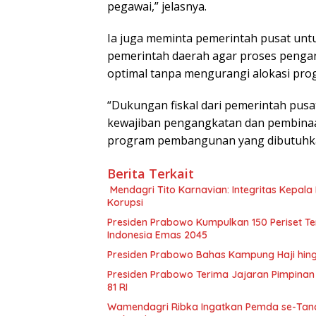
pegawai,” jelasnya.
Ia juga meminta pemerintah pusat un
pemerintah daerah agar proses penga
optimal tanpa mengurangi alokasi pr
“Dukungan fiskal dari pemerintah pus
kewajiban pengangkatan dan pembina
program pembangunan yang dibutuhkan
Berita Terkait
Mendagri Tito Karnavian: Integritas Kepal
Korupsi
Presiden Prabowo Kumpulkan 150 Periset Ter
Indonesia Emas 2045
Presiden Prabowo Bahas Kampung Haji hin
Presiden Prabowo Terima Jajaran Pimpinan 
81 RI
Wamendagri Ribka Ingatkan Pemda se-Tanah