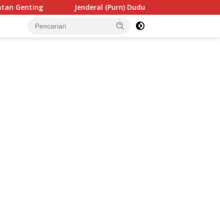
Jenderal (Purn) Dudung Beri Kuliah Umum di Seskoad,Ungkap