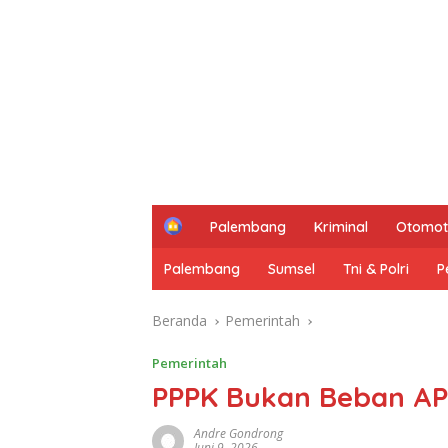
H
Palembang
Kriminal
Otomot
o
m
Palembang
Sumsel
Tni & Polri
P
e
Beranda
Pemerintah
Pemerintah
PPPK Bukan Beban AP
Andre Gondrong
Juni 9, 2026