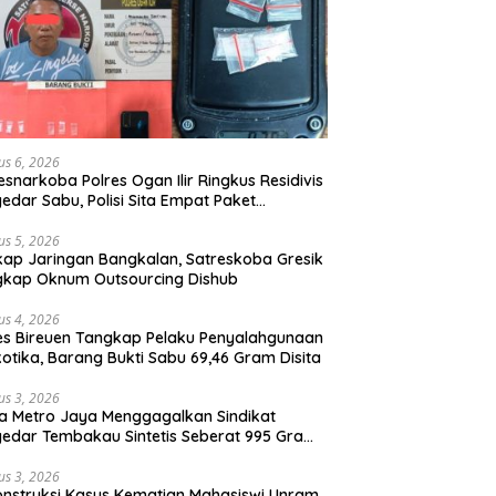
us 6, 2026
esnarkoba Polres Ogan Ilir Ringkus Residivis
edar Sabu, Polisi Sita Empat Paket
otika
us 5, 2026
ap Jaringan Bangkalan, Satreskoba Gresik
gkap Oknum Outsourcing Dishub
us 4, 2026
es Bireuen Tangkap Pelaku Penyalahgunaan
otika, Barang Bukti Sabu 69,46 Gram Disita
us 3, 2026
a Metro Jaya Menggagalkan Sindikat
edar Tembakau Sintetis Seberat 995 Gram
buah Dipemukiman Padat yang Diedarkan
lui Media Sosial
us 3, 2026
nstruksi Kasus Kematian Mahasiswi Unram,