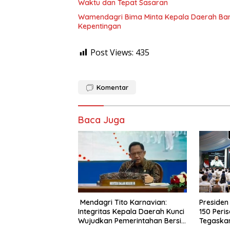
Waktu dan Tepat Sasaran
Wamendagri Bima Minta Kepala Daerah Ba
Kepentingan
Post Views:
435
Komentar
Baca Juga
Mendagri Tito Karnavian:
Preside
Integritas Kepala Daerah Kunci
150 Peris
Wujudkan Pemerintahan Bersih
Tegaskan
dan Bebas Korupsi
Kunci In