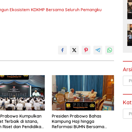
ngun Ekosistem KDKMP Bersama Seluruh Pemangku
Ars
Arsi
Kat
Kate
n Prabowo Kumpulkan
Presiden Prabowo Bahas
et Terbaik di Istana,
Kampung Haji hingga
 Riset dan Pendidikan
Reformasi BUMN Bersama
donesia Emas 2045
Rosan Roeslani