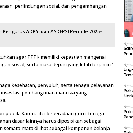
teraan, perlindungan sosial, dan pengembangan
 Pengurus ADPSI dan ASDEPSI Periode 2025–
Agust
Satr
Peng
tuhkan agar PPPK memiliki kepastian mengenai
Nark
ngan sosial, serta masa depan yang lebih terjamin,”
Agust
Ungk
Tan
enaga kesehatan, penyuluh, serta tenaga pelayanan
Agust
Polr
i investasi pembangunan manusia yang
Nark
sa.
Agust
Pold
 publik. Karena itu, keberadaan guru, tenaga
Peng
anan dasar lainnya harus diposisikan sebagai
Dise
Mela
 semata-mata dilihat sebagai komponen belanja
Agust
Reko