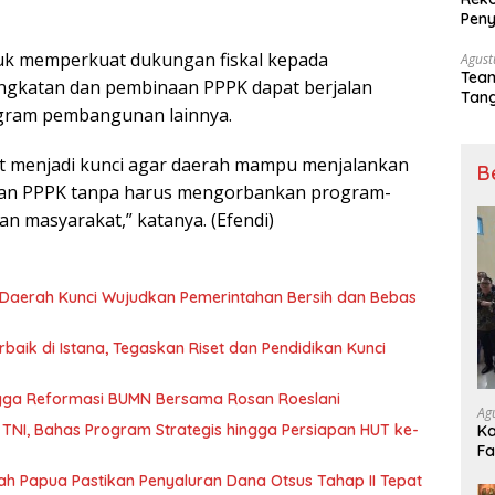
Peny
tuk memperkuat dukungan fiskal kepada
Agust
Tea
ngkatan dan pembinaan PPPK dapat berjalan
Tang
ogram pembangunan lainnya.
Sep
at menjadi kunci agar daerah mampu menjalankan
B
an PPPK tanpa harus mengorbankan program-
 masyarakat,” katanya. (Efendi)
a Daerah Kunci Wujudkan Pemerintahan Bersih dan Bebas
baik di Istana, Tegaskan Riset dan Pendidikan Kunci
gga Reformasi BUMN Bersama Rosan Roeslani
Ag
TNI, Bahas Program Strategis hingga Persiapan HUT ke-
Ka
Fa
Ge
 Papua Pastikan Penyaluran Dana Otsus Tahap II Tepat