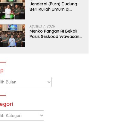
Jenderal (Purn) Dudung
Beri Kuliah Umum di
Seskoad,Ungkap Dukung
Program Strategis
Presiden
Agustus 7, 2026
Menko Pangan RI Bekali
Pasis Seskoad Wawasan
Ketahanan Nasional
ip
p
egori
gori