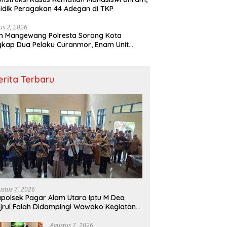
idik Peragakan 44 Adegan di TKP
us 2, 2026
m Mangewang Polresta Sorong Kota
kap Dua Pelaku Curanmor, Enam Unit
eda Motor Diamankan
erita Terbaru
ustus 7, 2026
polsek Pagar Alam Utara Iptu M Dea
jrul Falah Didampingi Wawako Kegiatan
nting
Agustus 7, 2026