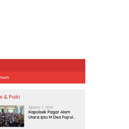
mum
i & Polri
Agustus 7, 2026
Kapolsek Pagar Alam
Utara Iptu M Dea Fajrul
Falah Didampingi Wawako
Kegiatan Genting