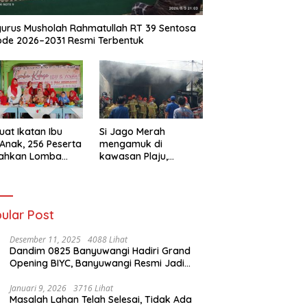
urus Musholah Rahmatullah RT 39 Sentosa
ode 2026–2031 Resmi Terbentuk
uat Ikatan Ibu
Si Jago Merah
Anak, 256 Peserta
mengamuk di
iahkan Lomba
kawasan Plaju,
se IGTKI
Palembang,
rang Ulu II
Hanguskan Sejumlah
Rumah Bedeng dan
Ruko
ular Post
Desember 11, 2025
4088 Lihat
Dandim 0825 Banyuwangi Hadiri Grand
Opening BIYC, Banyuwangi Resmi Jadi
Pusat Wisata Yacht Bertaraf Internasional
Januari 9, 2026
3716 Lihat
Masalah Lahan Telah Selesai, Tidak Ada