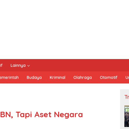
if
Lainnya
emerintah
Budaya
Kriminal
Olahraga
Otomotif
U
Tn
BN, Tapi Aset Negara