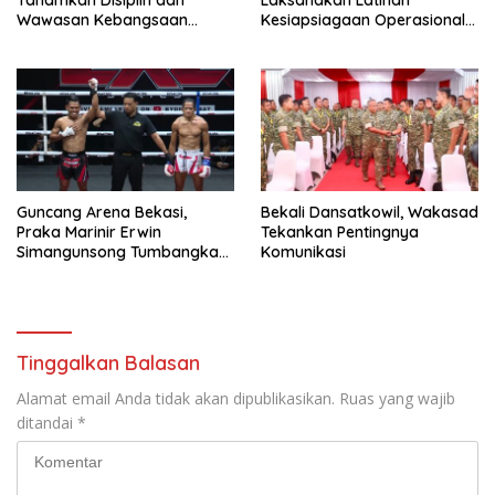
Tanamkan Disiplin dan
Laksanakan Latihan
Wawasan Kebangsaan
Kesiapsiagaan Operasional
kepada Pelajar
(LKO) Penanggulangan
Bencana Alam Tahun 2026
Guncang Arena Bekasi,
Bekali Dansatkowil, Wakasad
Praka Marinir Erwin
Tekankan Pentingnya
Simangunsong Tumbangkan
Komunikasi
Lawan di Kickstriking ZXZ
Prodigy
Tinggalkan Balasan
Alamat email Anda tidak akan dipublikasikan.
Ruas yang wajib
ditandai
*