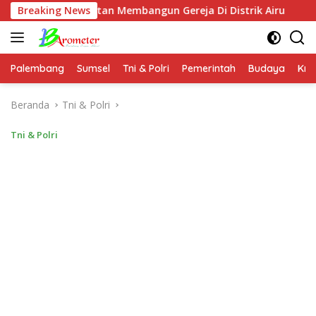
Langsung
 Kegiatan Membangun Gereja Di Distrik Airu
Breaking News
Intelekt
ke
konten
Palembang
Sumsel
Tni & Polri
Pemerintah
Budaya
Kri
Beranda
Tni & Polri
Tni & Polri