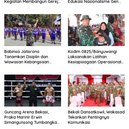
Kegiatan Membangun Gereja
Edukasi Nasionalisme Gen
Di Distrik Airu
Alpha
Babinsa Jatisrono
Kodim 0825/Banyuwangi
Tanamkan Disiplin dan
Laksanakan Latihan
Wawasan Kebangsaan
Kesiapsiagaan Operasional
kepada Pelajar
(LKO) Penanggulangan
Bencana Alam Tahun 2026
Guncang Arena Bekasi,
Bekali Dansatkowil, Wakasad
Praka Marinir Erwin
Tekankan Pentingnya
Simangunsong Tumbangkan
Komunikasi
Lawan di Kickstriking ZXZ