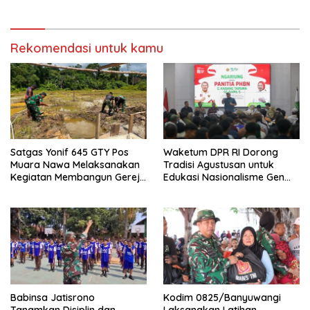
Prodigy
Rekomendasi untuk kamu
Satgas Yonif 645 GTY Pos
Waketum DPR RI Dorong
Muara Nawa Melaksanakan
Tradisi Agustusan untuk
Kegiatan Membangun Gereja
Edukasi Nasionalisme Gen
Di Distrik Airu
Alpha
Babinsa Jatisrono
Kodim 0825/Banyuwangi