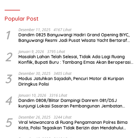
Popular Post
1
Desember 11, 2025
4167 Lihat
Dandim 0825 Banyuwangi Hadiri Grand Opening BIYC,
Banyuwangi Resmi Jadi Pusat Wisata Yacht Bertaraf
Internasional
2
Januari 9, 2026
3795 Lihat
Masalah Lahan Telah Selesai, Tidak Ada Lagi Ruang
Konflik, Bupati Buru : Tambang Emas Akan Beroperasi
diakhir Januari 2026
3
Desember 30, 2025
3405 Lihat
Modus Jatuhkan Sajadah, Pencuri Motor di Kuripan
Diringkus Polisi
4
Januari 10, 2026
3316 Lihat
Dandim 0808/Blitar Dampingi Danrem 081/DSJ
kunjungi Lokasi Sasaran Pembangunan Jembatan
Gantung Di Blitar
5
Desember 26, 2025
3244 Lihat
Viral Wawancara di Ruang Pengamanan Polres Bima
Kota, Polisi Tegaskan Tidak Berizin dan Mendahului
Proses Lidik