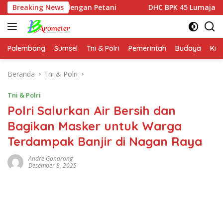
Langsung
tan dengan Petani
Breaking News
DHC BPK 45 Lumajang Gugah Generas
ke
konten
Palembang
Sumsel
Tni & Polri
Pemerintah
Budaya
Kri
Beranda
Tni & Polri
Tni & Polri
Polri Salurkan Air Bersih dan
Bagikan Masker untuk Warga
Terdampak Banjir di Nagan Raya
Andre Gondrong
Desember 8, 2025