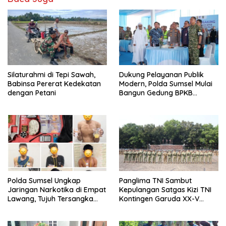
Silaturahmi di Tepi Sawah,
Dukung Pelayanan Publik
Babinsa Pererat Kedekatan
Modern, Polda Sumsel Mulai
dengan Petani
Bangun Gedung BPKB
Prototype di Kertapati
Polda Sumsel Ungkap
Panglima TNI Sambut
Jaringan Narkotika di Empat
Kepulangan Satgas Kizi TNI
Lawang, Tujuh Tersangka
Kontingen Garuda XX-V
dan Senpi Rakitan
Monusco
Diamankan