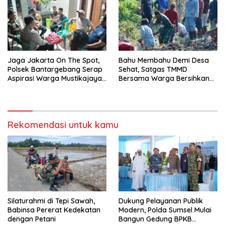
Jaga Jakarta On The Spot,
Bahu Membahu Demi Desa
Polsek Bantargebang Serap
Sehat, Satgas TMMD
Aspirasi Warga Mustikajaya
Bersama Warga Bersihkan
untuk Perkuat Kamtibmas
Saluran Air
Rekomendasi untuk kamu
Silaturahmi di Tepi Sawah,
Dukung Pelayanan Publik
Babinsa Pererat Kedekatan
Modern, Polda Sumsel Mulai
dengan Petani
Bangun Gedung BPKB