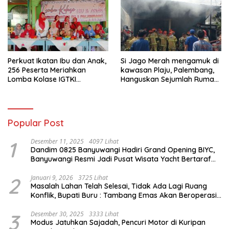
Perkuat Ikatan Ibu dan Anak,
Si Jago Merah mengamuk di
256 Peserta Meriahkan
kawasan Plaju, Palembang,
Lomba Kolase IGTKI
Hanguskan Sejumlah Rumah
Seberang Ulu II
Bedeng dan Ruko
Popular Post
1
Desember 11, 2025
4097 Lihat
Dandim 0825 Banyuwangi Hadiri Grand Opening BIYC,
Banyuwangi Resmi Jadi Pusat Wisata Yacht Bertaraf
Internasional
2
Januari 9, 2026
3725 Lihat
Masalah Lahan Telah Selesai, Tidak Ada Lagi Ruang
Konflik, Bupati Buru : Tambang Emas Akan Beroperasi
diakhir Januari 2026
3
Desember 30, 2025
3333 Lihat
Modus Jatuhkan Sajadah, Pencuri Motor di Kuripan