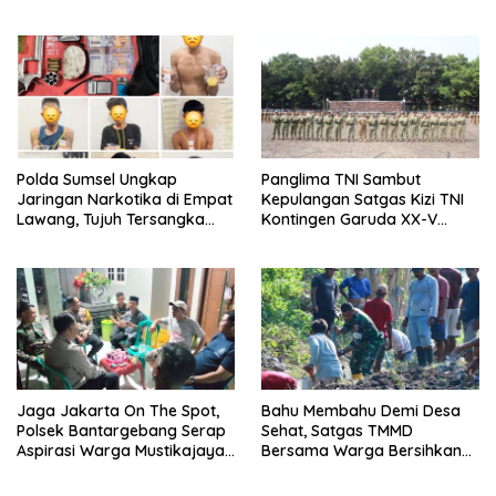
Prototype di Kertapati
Polda Sumsel Ungkap
Panglima TNI Sambut
Jaringan Narkotika di Empat
Kepulangan Satgas Kizi TNI
Lawang, Tujuh Tersangka
Kontingen Garuda XX-V
dan Senpi Rakitan
Monusco
Diamankan
Jaga Jakarta On The Spot,
Bahu Membahu Demi Desa
Polsek Bantargebang Serap
Sehat, Satgas TMMD
Aspirasi Warga Mustikajaya
Bersama Warga Bersihkan
untuk Perkuat Kamtibmas
Saluran Air